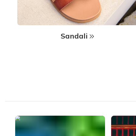
Sandali
Media Carousel - Carousel with product photos. Use the previous an