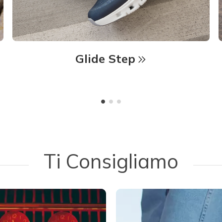
Glide Step
Ti Consigliamo
d next buttons to navigate.