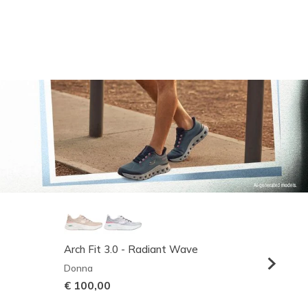
Arch Fit 3.0 - Radiant Wave
Relaxed
Donna
Uomo
€ 100,00
€ 95,0