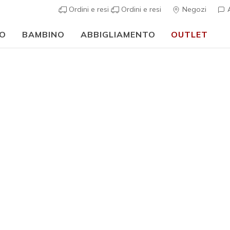
Ordini e resi
Ordini e resi
Negozi
A
O
BAMBINO
ABBIGLIAMENTO
OUTLET
⭐
Skechers VIP:
reso gratuito entro 45 giorni per i memberi
Iscriviti
⭐
ch Fit
Sandali
Scarpe da b