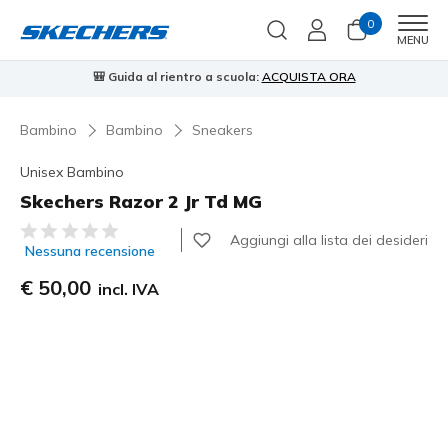
0
Men
MENU
🎒 Guida al rientro a scuola:
ACQUISTA ORA
⭐
Bambino
Bambino
Sneakers
Unisex Bambino
Skechers Razor 2 Jr Td MG
Valutazione cliente 3,5 su 5
Aggiungi alla lista dei desideri
Nessuna recensione
€ 50,00
incl. IVA