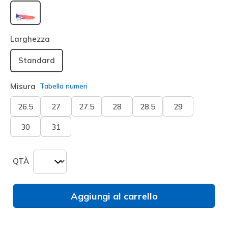
selezionato
Larghezza
Standard
Misura
Tabella numeri
26.5
27
27.5
28
28.5
29
30
31
QTÀ
Aggiungi al carrello