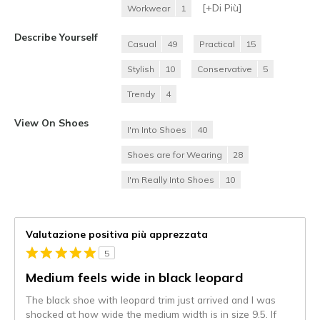
[+
Di Più
]
Workwear
1
Describe Yourself
Casual
49
Practical
15
Stylish
10
Conservative
5
Trendy
4
View On Shoes
I'm Into Shoes
40
Shoes are for Wearing
28
I'm Really Into Shoes
10
Valutazione positiva più apprezzata
5
Medium feels wide in black leopard
The black shoe with leopard trim just arrived and I was
shocked at how wide the medium width is in size 9.5. If