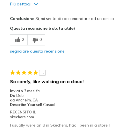
Più dettagli
Pregi
Conclusione
Sì, mi sento di raccomandare ad un amico
Attractive Design
Questa recensione è stata utile?
Comfortable
2
0
Stylish
segnalare questa recensione
Width
Feels too wide
Sizing
Feels true to size
View On Shoes
I'm Into Shoes
5
So comfy, like walking on a cloud!
Inviato
3 mesi fa
Da
Deb
da
Anaheim, CA
Describe Yourself
Casual
RECENSITO IL
skechers.com
I usually were an 8 in Skechers, had I been in a store I