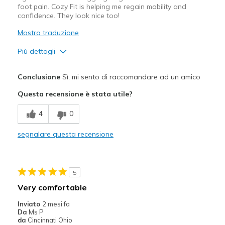
foot pain. Cozy Fit is helping me regain mobility and
confidence. They look nice too!
Mostra traduzione
Più dettagli
Pregi
Conclusione
Sì, mi sento di raccomandare ad un amico
Attractive Design
Questa recensione è stata utile?
Comfortable
4
0
Durable
segnalare questa recensione
Stylish
Migliori Utilizzi:
5
Casual Wear
Very comfortable
Going Out
Inviato
2 mesi fa
Da
Ms P
Travel
da
Cincinnati Ohio