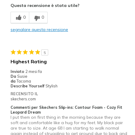
Questa recensione è stata utile?
Breathe Well
0
0
Comfortable
segnalare questa recensione
Stylish
Migliori Utilizzi:
5
Casual Wear
Highest Rating
Travel
Inviato
2 mesi fa
Da
Susie
Width
Feels true to width
da
Tacoma
Describe Yourself
Stylish
Sizing
Feels true to size
RECENSITO IL
skechers.com
Commenti per Skechers Slip-ins: Contour Foam - Cozy Fit
Leopard Dream
I put them on first thing in the morning because they are
soft and comfortable like a hug for my feet. My black pair
are true to size. At age 68 I am starting to walk normal
again instead of struggling to get around due to back and