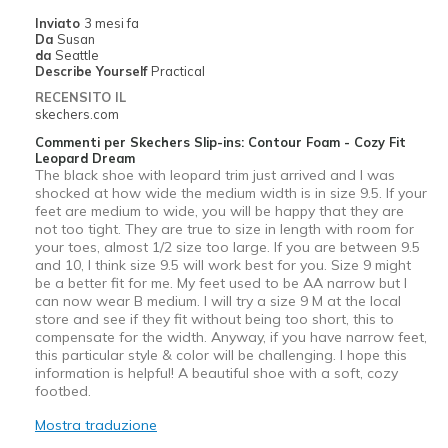
Need more options
Inviato
3 mesi fa
Da
Susan
Migliori Utilizzi:
da
Seattle
Describe Yourself
Practical
Casual Wear
RECENSITO IL
skechers.com
Special Occasions
Commenti per Skechers Slip-ins: Contour Foam - Cozy Fit
Leopard Dream
Travel
The black shoe with leopard trim just arrived and I was
shocked at how wide the medium width is in size 9.5. If your
Width
Feels true to width
feet are medium to wide, you will be happy that they are
Sizing
Feels true to size
not too tight. They are true to size in length with room for
your toes, almost 1/2 size too large. If you are between 9.5
View On Shoes
I'm Into Shoes
and 10, I think size 9.5 will work best for you. Size 9 might
be a better fit for me. My feet used to be AA narrow but I
can now wear B medium. I will try a size 9 M at the local
store and see if they fit without being too short, this to
compensate for the width. Anyway, if you have narrow feet,
this particular style & color will be challenging. I hope this
information is helpful! A beautiful shoe with a soft, cozy
footbed.
Mostra traduzione