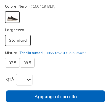
Colore
Nero
(#
150419
BLK
)
selezionato
Larghezza
Standard
Misura
Tabella numeri
Non trovi il tuo numero?
37.5
38.5
QTÀ
Aggiungi al carrello