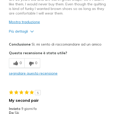
like them, I would never buy them. Even though the quilting
is kind of funky I wanted brown shoes so as long as they
are comfortable I will wear them.
Mostra traduzione
Più dettagli
Pregi
Conclusione
Sì, mi sento di raccomandare ad un amico
Comfortable
Questa recensione è stata utile?
Migliori Utilizzi:
0
0
Casual Wear
segnalare questa recensione
Travel
Width
Feels true to width
5
Sizing
Feels true to size
My second pair
View On Shoes
Shoes are for Wearing
Inviato
9 giorni fa
Da
Ski