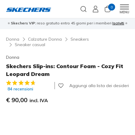
0
Men
MENU
⭐
Skechers VIP:
reso gratuito entro 45 giorni per i memberi
Iscriviti
⭐
Donna
Calzature Donna
Sneakers
Sneaker casual
Donna
Skechers Slip-ins: Contour Foam - Cozy Fit
Leopard Dream
Valutazione cliente 5 su 5
Aggiungi alla lista dei desideri
84 recensioni
€ 90,00
incl. IVA