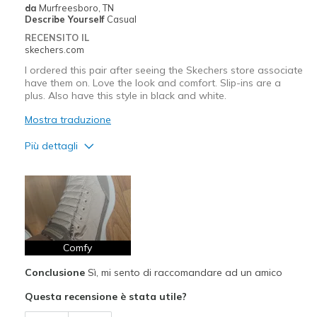
da
Murfreesboro, TN
Describe Yourself
Casual
RECENSITO IL
skechers.com
I ordered this pair after seeing the Skechers store associate
have them on. Love the look and comfort. Slip-ins are a
plus. Also have this style in black and white.
Mostra traduzione
Più dettagli
Pregi
Attractive Design
Comfortable
Stylish
Comfy
Conclusione
Sì, mi sento di raccomandare ad un amico
Migliori Utilizzi:
Questa recensione è stata utile?
Casual Wear