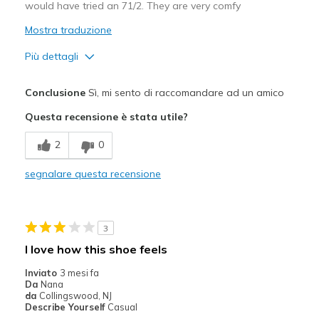
would have tried an 71/2. They are very comfy
Mostra traduzione
Più dettagli
Pregi
Conclusione
Sì, mi sento di raccomandare ad un amico
Attractive Design
Questa recensione è stata utile?
Breathe Well
2
0
Comfortable
segnalare questa recensione
Durable
Stylish
3
Migliori Utilizzi:
I love how this shoe feels
Casual Wear
Inviato
3 mesi fa
Da
Nana
Travel
da
Collingswood, NJ
Describe Yourself
Casual