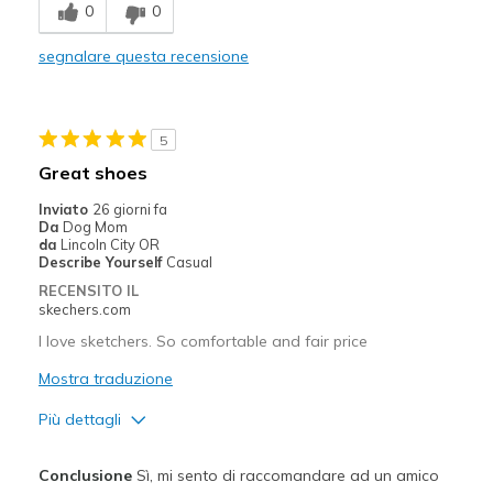
0
0
Width
Feels true to width
Sizing
Feels true to size
segnalare questa recensione
View On Shoes
I'm Into Shoes
5
Great shoes
Inviato
26 giorni fa
Da
Dog Mom
da
Lincoln City OR
Describe Yourself
Casual
RECENSITO IL
skechers.com
I love sketchers. So comfortable and fair price
Mostra traduzione
Più dettagli
Pregi
Conclusione
Sì, mi sento di raccomandare ad un amico
Attractive Design