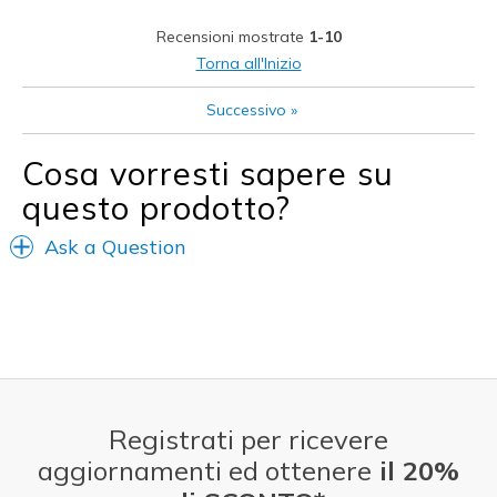
Width
Feels true to width
Recensioni mostrate
1-10
Sizing
Feels true to size
Torna all'Inizio
View On Shoes
Shoes are for Wearing
Successivo
»
Cosa vorresti sapere su
questo prodotto?
Ask a Question
Registrati per ricevere
aggiornamenti ed ottenere
il 20%