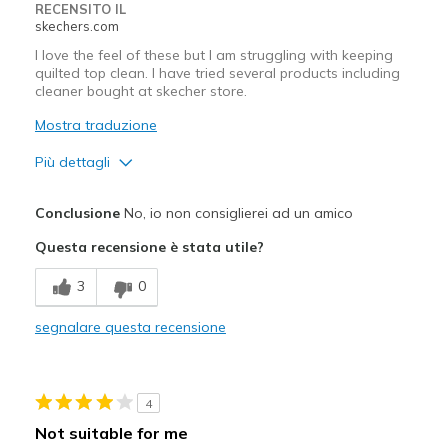
Width
Feels true to width
RECENSITO IL
skechers.com
Sizing
Feels half size too big
View On Shoes
I'm Into Shoes
I love the feel of these but I am struggling with keeping
quilted top clean. I have tried several products including
cleaner bought at skecher store.
Mostra traduzione
Più dettagli
Pregi
Conclusione
No, io non consiglierei ad un amico
Attractive Design
Questa recensione è stata utile?
Comfortable
3
0
Difetti
segnalare questa recensione
Unable to keep clean
Migliori Utilizzi:
4
Casual Wear
Not suitable for me