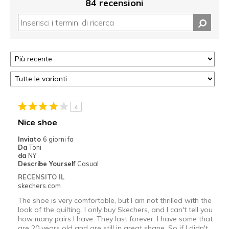
84 recensioni
4
Nice shoe
Inviato
6 giorni fa
Da
Toni
da
NY
Describe Yourself
Casual
RECENSITO IL
skechers.com
The shoe is very comfortable, but I am not thrilled with the
look of the quilting. I only buy Skechers, and I can't tell you
how many pairs I have. They last forever. I have some that
are 20 years old and are still in great shape. So if I didn't