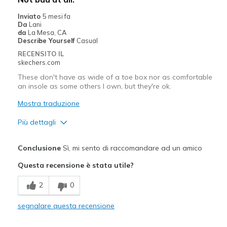
Casual Wear
Inviato
5 mesi fa
Da
Lani
Width
Feels too narrow
da
La Mesa, CA
Sizing
Feels true to size
Describe Yourself
Casual
View On Shoes
Shoes are for Wearing
RECENSITO IL
skechers.com
These don't have as wide of a toe box nor as comfortable
an insole as some others I own, but they're ok.
Mostra traduzione
Più dettagli
Pregi
Conclusione
Sì, mi sento di raccomandare ad un amico
Attractive Design
Questa recensione è stata utile?
Breathe Well
2
0
Comfortable
segnalare questa recensione
Stylish