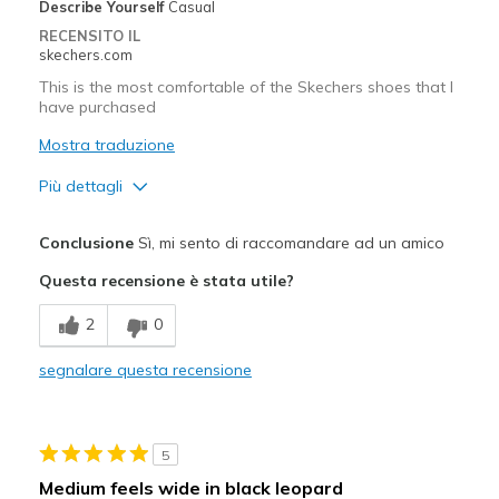
Describe Yourself
Casual
Width
Feels true to width
RECENSITO IL
skechers.com
Sizing
Feels true to size
View On Shoes
I'm Really Into Shoes
This is the most comfortable of the Skechers shoes that I
have purchased
Mostra traduzione
Più dettagli
Pregi
Conclusione
Sì, mi sento di raccomandare ad un amico
Attractive Design
Questa recensione è stata utile?
Breathe Well
2
0
Comfortable
segnalare questa recensione
Durable
Stylish
5
Difetti
Medium feels wide in black leopard