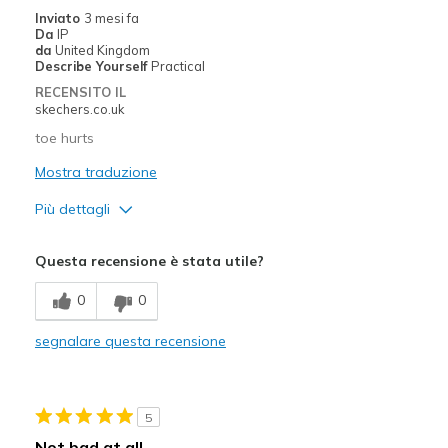
Travel
Inviato
3 mesi fa
Da
IP
Width
Feels true to width
da
United Kingdom
Describe Yourself
Practical
Sizing
Feels true to size
RECENSITO IL
View On Shoes
Shoes are for Wearing
skechers.co.uk
toe hurts
Mostra traduzione
Più dettagli
Pregi
Questa recensione è stata utile?
Attractive Design
0
0
Stylish
segnalare questa recensione
Difetti
Poor Cushioning
5
Migliori Utilizzi:
Not bad at all.