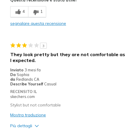
Difetti
4
1
Painful
segnalare questa recensione
Poor Cushioning
Poor Quality
3
Width
Feels true to width
They look pretty but they are not comfortable as
Sizing
Feels true to size
I expected.
View On Shoes
I'm Into Shoes
Inviato
3 mesi fa
Da
Sophia
da
Redlands CA
Describe Yourself
Casual
RECENSITO IL
skechers.com
Stylist but not comfortable
Mostra traduzione
Più dettagli