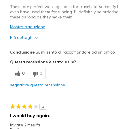
These are perfect walking shoes for travel etc. so comfy I
even have used them for running. I'll definitely be ordering
these as long as they make them.
Mostra traduzione
Più dettagli
Pregi
Conclusione
Sì, mi sento di raccomandare ad un amico
Attractive Design
Questa recensione è stata utile?
Breathe Well
0
0
Comfortable
segnalare questa recensione
Durable
Stylish
4
Migliori Utilizzi:
I would buy again.
Casual Wear
Inviato
2 mesi fa