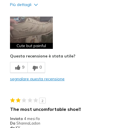
Più dettagli
Difetti
Need Break In
Poor Cushioning
Cute but painful
Questa recensione è stata utile?
9
0
segnalare questa recensione
2
The most uncomfortable shoe!!
Inviato
4 mesi fa
Da
ShannaLadon
da
KY