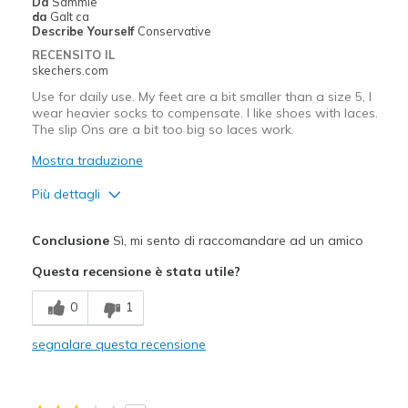
Da
Sammie
Travel
da
Galt ca
Describe Yourself
Conservative
Width
Feels true to width
RECENSITO IL
skechers.com
Sizing
Feels true to size
View On Shoes
I'm Into Shoes
Use for daily use. My feet are a bit smaller than a size 5, I
wear heavier socks to compensate. I like shoes with laces.
The slip Ons are a bit too big so laces work.
Mostra traduzione
Più dettagli
Pregi
Conclusione
Sì, mi sento di raccomandare ad un amico
Attractive Design
Questa recensione è stata utile?
Comfortable
0
1
Stylish
segnalare questa recensione
Difetti
Need Break In