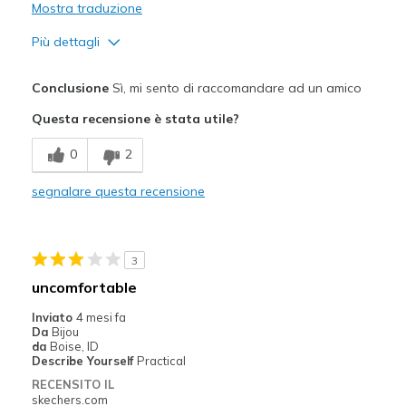
Mostra traduzione
Più dettagli
Pregi
Conclusione
Sì, mi sento di raccomandare ad un amico
Attractive Design
Questa recensione è stata utile?
Comfortable
0
2
Stylish
segnalare questa recensione
Migliori Utilizzi:
Casual Wear
3
Going Out
uncomfortable
Special Occasions
Inviato
4 mesi fa
Da
Bijou
Travel
da
Boise, ID
Describe Yourself
Practical
Width
Feels true to width
RECENSITO IL
skechers.com
Sizing
Feels true to size