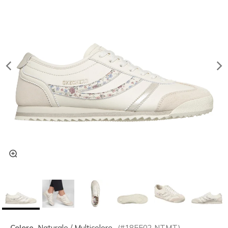
Colore
Naturale / Multicolore
(#
185502
NTMT
)