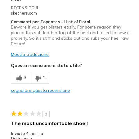
RECENSITO IL
skechers.com
Commenti per Topnotch - Hint of Floral
Beware if you get blisters easily. For some reason they
placed this stiff leather tag at the heel and failed to sew it
properly. So it's stiff and sticks out and rubs your heel raw.
Return!
Mostra traduzione
Questa recensione è stata utile?
3
1
segnalare questa recensione
2
The most uncomfortable shoe!!
Inviato
4 mesi fa
Da
Shanna