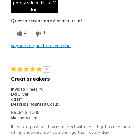
poorly stitch this stiff
tag
Questa recensione è stata utile?
4
1
segnalare questa recensione
5
Great sneakers
Inviato
4 mesi fa
Da
Silver
da
NY
Describe Yourself
Casual
RECENSITO IL
skechers.com
If I pick a product, I want it, and will use it. I get to use most
of my sneakers, so I can change them every day.