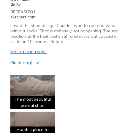
da
Ky
RECENSITO IL
skechers.com
Loved the shoe design. Couldn't wait to get and wear
without socks. That is definitely not happening. The tag
location at the heel that's stiff and sticks out caused a
blister in 10 minutes. Return
Mostra traduzione
Più dettagli
Pregi
Attractive Design
Stylish
The most beautiful
painful shoe
Difetti
Need Break In
Poor Cushioning
Horrible place to