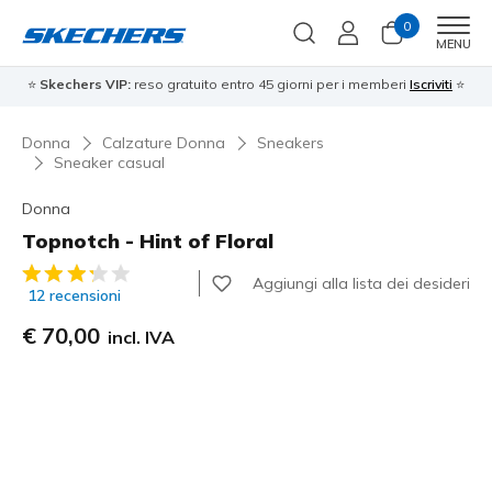
0
Men
MENU
⭐
Skechers VIP:
reso gratuito entro 45 giorni per i memberi
Iscriviti
⭐
Donna
Calzature Donna
Sneakers
Sneaker casual
Donna
Topnotch - Hint of Floral
Valutazione cliente 4,8 su 5
Aggiungi alla lista dei desideri
12 recensioni
€ 70,00
incl. IVA