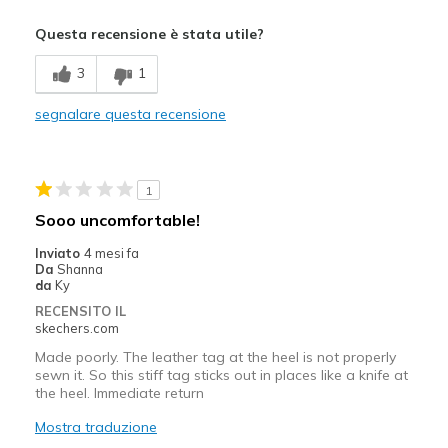
Pregi
Questa recensione è stata utile?
Stylish
3
1
Difetti
segnalare questa recensione
Poor Cushioning
Migliori Utilizzi:
1
Casual Wear
Sooo uncomfortable!
Width
Feels too narrow
Inviato
4 mesi fa
Da
Shanna
da
Ky
RECENSITO IL
skechers.com
Made poorly. The leather tag at the heel is not properly
sewn it. So this stiff tag sticks out in places like a knife at
the heel. Immediate return
Mostra traduzione