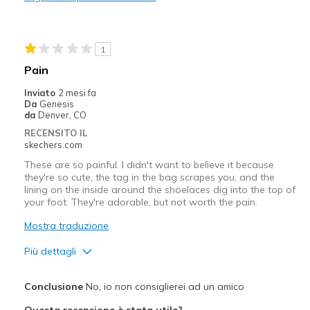
Hurts my foot in the wrong places
Poor Cushioning
1
Migliori Utilizzi:
Pain
Casual Wear
Inviato
2 mesi fa
Da
Genesis
Width
Feels true to width
da
Denver, CO
View On Shoes
I'm Into Shoes
RECENSITO IL
skechers.com
These are so painful. I didn't want to believe it because
they're so cute, the tag in the bag scrapes you, and the
lining on the inside around the shoelaces dig into the top of
your foot. They're adorable, but not worth the pain.
Mostra traduzione
Più dettagli
Pregi
Conclusione
No, io non consiglierei ad un amico
Stylish
Questa recensione è stata utile?