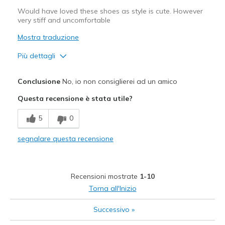
View On Shoes
I'm Into Shoes
Would have loved these shoes as style is cute. However
very stiff and uncomfortable
Mostra traduzione
Più dettagli
Pregi
Conclusione
No, io non consiglierei ad un amico
Attractive Design
Questa recensione è stata utile?
Stylish
5
0
Difetti
segnalare questa recensione
Very stiff and uncomfortable
Width
Feels too narrow
Recensioni mostrate
1-10
Sizing
Feels true to size
Torna all'Inizio
View On Shoes
I'm Into Shoes
Successivo
»