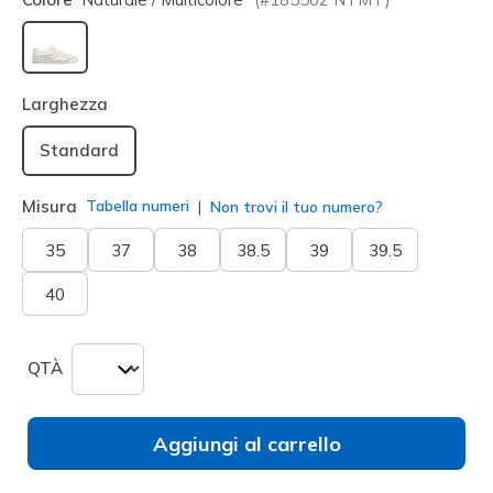
selezionato
Larghezza
Standard
Misura
Tabella numeri
Non trovi il tuo numero?
35
37
38
38.5
39
39.5
40
QTÀ
Aggiungi al carrello