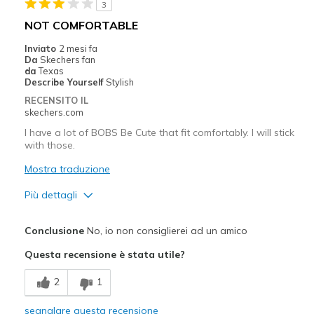
3
Migliori Utilizzi:
NOT COMFORTABLE
Casual Wear
Inviato
2 mesi fa
Da
Skechers fan
Width
Feels true to width
da
Texas
Describe Yourself
Stylish
Sizing
Feels true to size
RECENSITO IL
View On Shoes
Shoes are for Wearing
skechers.com
I have a lot of BOBS Be Cute that fit comfortably. I will stick
with those.
Mostra traduzione
Più dettagli
Pregi
Conclusione
No, io non consiglierei ad un amico
Attractive Design
Questa recensione è stata utile?
Stylish
2
1
Difetti
segnalare questa recensione