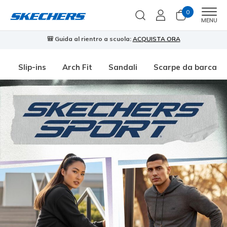
0
Men
MENU
🎒 Guida al rientro a scuola:
ACQUISTA ORA
⭐
Slip-ins
Arch Fit
Sandali
Scarpe da barca