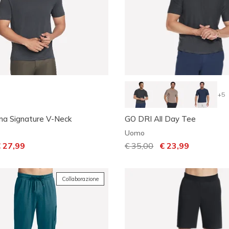
+5
ma Signature V-Neck
GO DRI All Day Tee
Uomo
otto da
r
 27,99
Prezzo ridotto da
€ 35,00
per
€ 23,99
Collaborazione