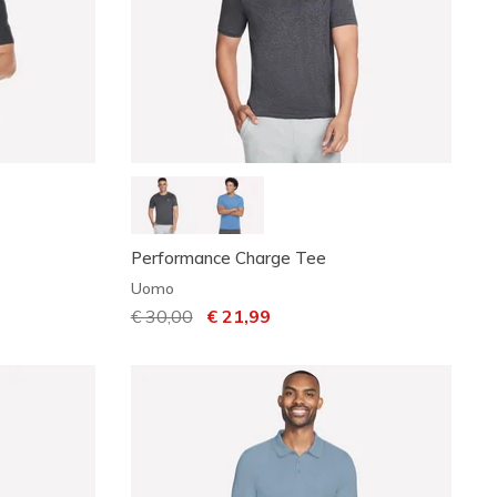
Performance Charge Tee
Uomo
Prezzo ridotto da
€ 30,00
per
€ 21,99