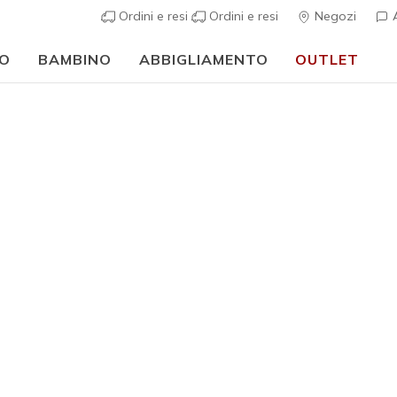
Ordini e resi
Ordini e resi
Negozi
A
O
BAMBINO
ABBIGLIAMENTO
OUTLET
🎒 Guida al rientro a scuola:
ACQUISTA ORA
 Clothing Outlet