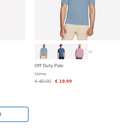
+2
Off Duty Polo
Uomo
Prezzo ridotto da
€ 40,00
per
€ 19,99
Ù