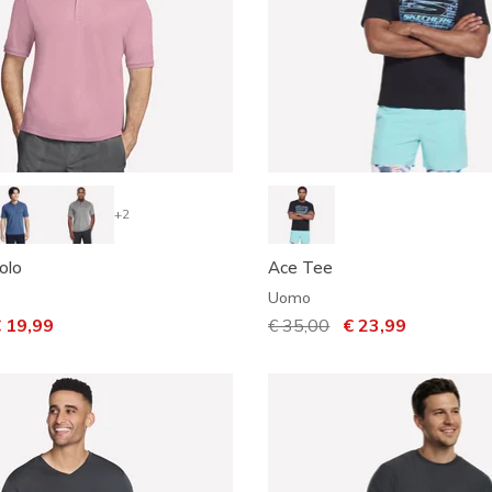
+2
olo
Ace Tee
Uomo
otto da
r
 19,99
Prezzo ridotto da
€ 35,00
per
€ 23,99