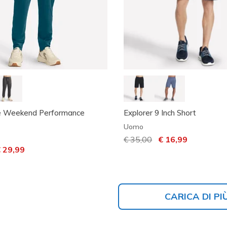
e Weekend Performance
Explorer 9 Inch Short
Uomo
Prezzo ridotto da
€ 35,00
per
€ 16,99
otto da
r
 29,99
CARICA DI PI