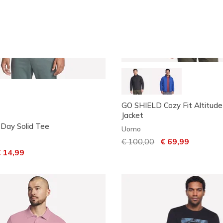
GO SHIELD Cozy Fit Altitude
Jacket
 Day Solid Tee
Uomo
Prezzo ridotto da
€ 100,00
per
€ 69,99
otto da
r
 14,99