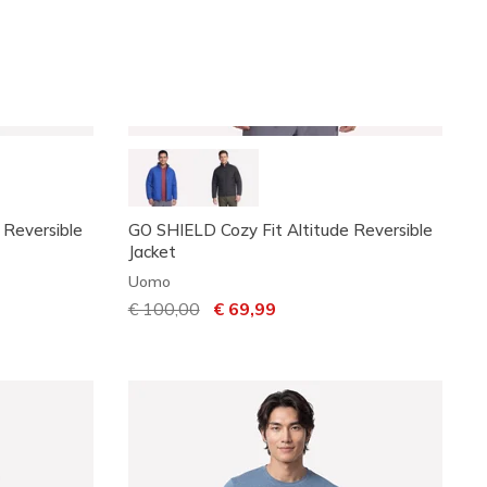
 Reversible
GO SHIELD Cozy Fit Altitude Reversible
Jacket
Uomo
Prezzo ridotto da
€ 100,00
per
€ 69,99