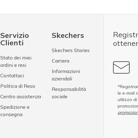
Registr
Servizio
Skechers
Clienti
ottene
Skechers Stories
Stato dei miei
Carriera
ordini e resi
Informazioni
Contattaci
aziendali
Politica di Reso
*Registran
Responsabilità
le e-mail 
Centro assistenza
sociale
utilizzo d
promozion
Spedizione e
promozion
consegna