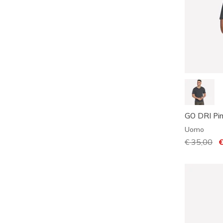
GO DRI Pi
Uomo
Prezzo rid
€ 35,00
pe
€