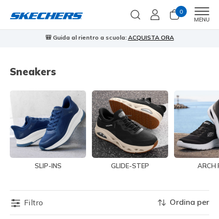
0
Men
MENU
🎒 Guida al rientro a scuola:
ACQUISTA ORA
⭐
Sneakers
SLIP-INS
GLIDE-STEP
ARCH 
Ordina per
Filtro