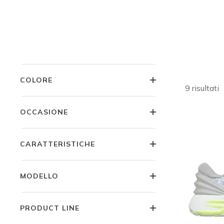
Scar
TAGLIA
Potenzia le
vantano te
collezione 
LARGHEZZA
COLORE
9 risultati
OCCASIONE
CARATTERISTICHE
MODELLO
PRODUCT LINE