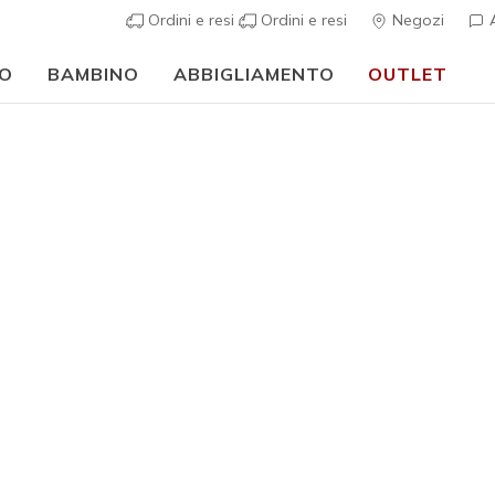
Ordini e resi
Ordini e resi
Negozi
A
O
BAMBINO
ABBIGLIAMENTO
OUTLET
🎒 Guida al rientro a scuola:
ACQUISTA ORA