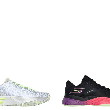
pe da Basket
 tue prestazioni sul campo, con le scarpe da basket Skechers. I no
cnologie innovative, come ammortizzazione e speciali tessuti a 
di scarpe alte da basket Skechers e scopri le esclusive
Snoop Do