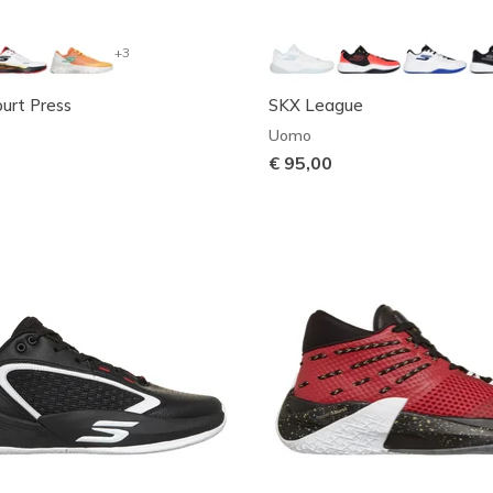
+3
ourt Press
SKX League
Uomo
€ 95,00