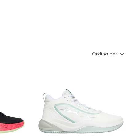
stri modelli sono durevoli e
rete
traspiranti
. Esplora la
gg
SKX Resagrip.
Ordina per