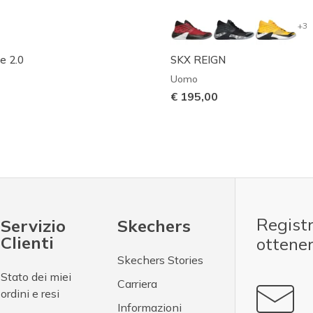
+3
e 2.0
SKX REIGN
Uomo
€ 195,00
Registr
Servizio
Skechers
Clienti
ottene
Skechers Stories
Stato dei miei
Carriera
ordini e resi
Informazioni