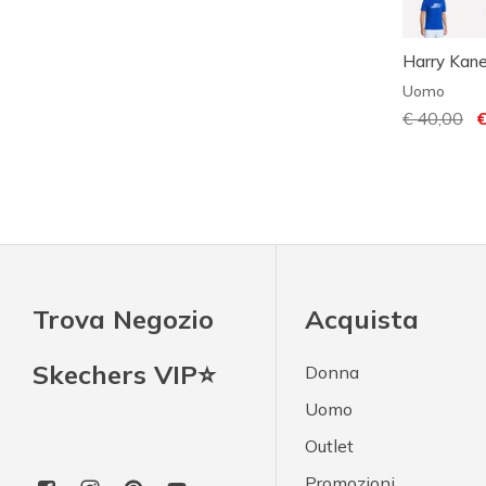
Harry Kane
Uomo
Prezzo rid
€ 40,00
pe
€
Trova Negozio
Acquista
Skechers VIP⭐
Donna
Uomo
Outlet
Promozioni