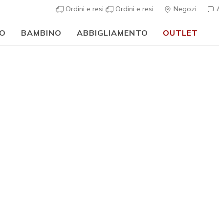
Ordini e resi
Ordini e resi
Negozi
A
O
BAMBINO
ABBIGLIAMENTO
OUTLET
🎒 Guida al rientro a scuola:
ACQUISTA ORA
borazioni