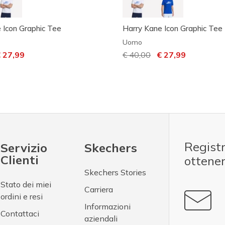
 Icon Graphic Tee
Harry Kane Icon Graphic Tee
Uomo
otto da
r
 27,99
Prezzo ridotto da
€ 40,00
per
€ 27,99
Registr
Servizio
Skechers
Clienti
ottene
Skechers Stories
Stato dei miei
Carriera
ordini e resi
Informazioni
Contattaci
aziendali