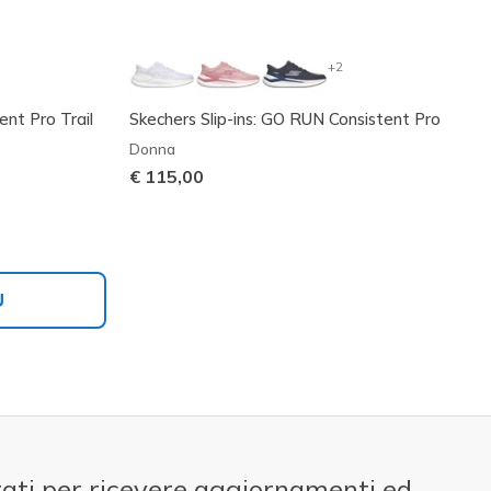
+2
nt Pro Trail
Skechers Slip-ins: GO RUN Consistent Pro
Donna
€ 115,00
Ù
ati per ricevere aggiornamenti ed