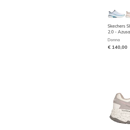
Skechers Sl
2.0 - Azus
Donna
€ 140,00