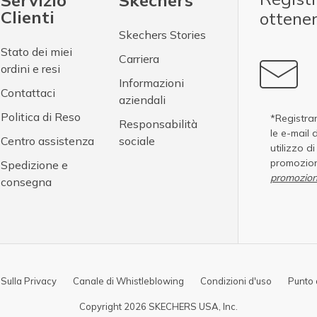
Servizio
Skechers
Clienti
ottene
Skechers Stories
Stato dei miei
Carriera
ordini e resi
Informazioni
Contattaci
aziendali
Politica di Reso
*Registran
Responsabilità
le e-mail 
Centro assistenza
sociale
utilizzo d
promozion
Spedizione e
promozion
consegna
 Sulla Privacy
Canale di Whistleblowing
Condizioni d'uso
Punto 
Copyright 2026 SKECHERS USA, Inc.