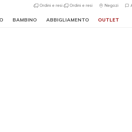
Ordini e resi
Ordini e resi
Negozi
A
O
BAMBINO
ABBIGLIAMENTO
OUTLET
🎒 Guida al rientro a scuola:
ACQUISTA ORA
pe running da donna GoRun
unning donna di qualità sono fondamentali per chi ama correre. Sco
 nostre scarpe da corsa: la collezione include scarpe running amm
binale a capi d'abbigliamento e accessori Skechers per completare