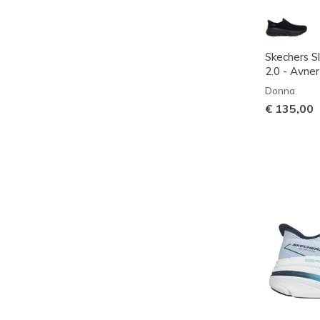
Skechers Sl
2.0 - Avner
Donna
€ 135,00