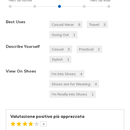
Feels too narrow
Feels too wide
Best Uses
Casual Wear
9
Travel
3
Going Out
1
Describe Yourself
Casual
5
Practical
2
Stylish
1
View On Shoes
I'm Into Shoes
4
Shoes are for Wearing
4
I'm Really Into Shoes
1
Valutazione positiva più apprezzata
4