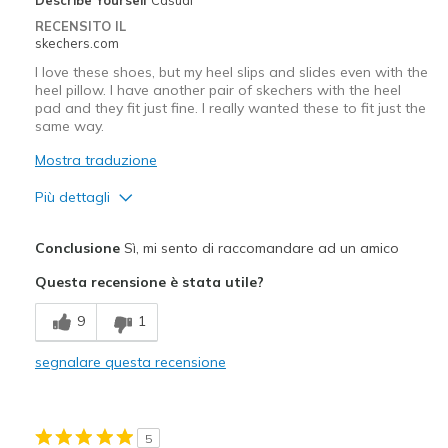
Sizing
Feels true to size
RECENSITO IL
View On Shoes
Shoes are for Wearing
skechers.com
I love these shoes, but my heel slips and slides even with the
heel pillow. I have another pair of skechers with the heel
pad and they fit just fine. I really wanted these to fit just the
same way.
Mostra traduzione
Più dettagli
Pregi
Conclusione
Sì, mi sento di raccomandare ad un amico
Attractive Design
Questa recensione è stata utile?
Breathe Well
9
1
Comfortable
segnalare questa recensione
Durable
Stylish
5