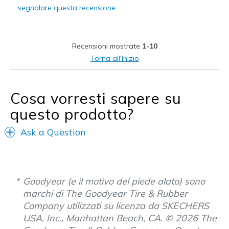
segnalare questa recensione
Durable
Stylish
Recensioni mostrate
1-10
Migliori Utilizzi:
Torna all'Inizio
Casual Wear
Travel
Cosa vorresti sapere su
questo prodotto?
Width
Feels true to width
Sizing
Feels true to size
Ask a Question
View On Shoes
I'm Into Shoes
Goodyear (e il motivo del piede alato) sono
marchi di The Goodyear Tire & Rubber
Company utilizzati su licenza da SKECHERS
USA, Inc., Manhattan Beach, CA. © 2026 The