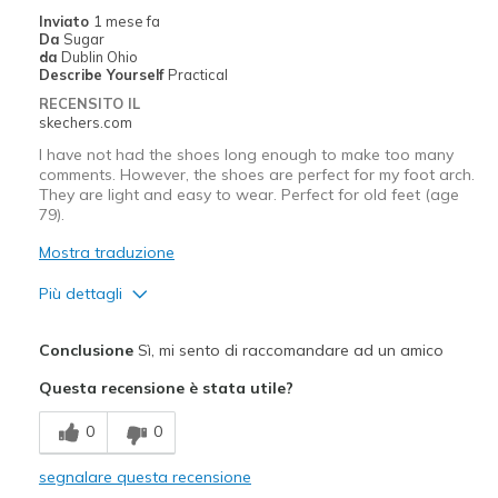
Width
Feels true to width
Inviato
1 mese fa
Da
Sugar
Sizing
Feels true to size
da
Dublin Ohio
View On Shoes
I'm Into Shoes
Describe Yourself
Practical
RECENSITO IL
skechers.com
I have not had the shoes long enough to make too many
comments. However, the shoes are perfect for my foot arch.
They are light and easy to wear. Perfect for old feet (age
79).
Mostra traduzione
Più dettagli
Pregi
Conclusione
Sì, mi sento di raccomandare ad un amico
Attractive Design
Questa recensione è stata utile?
Comfortable
0
0
Migliori Utilizzi:
segnalare questa recensione
Casual Wear