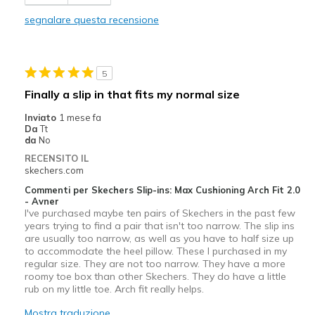
NOT Stylish
segnalare questa recensione
Width
Feels true to width
Sizing
Feels true to size
View On Shoes
I'm Into Shoes
5
Finally a slip in that fits my normal size
Inviato
1 mese fa
Da
Tt
da
No
RECENSITO IL
skechers.com
Commenti per Skechers Slip-ins: Max Cushioning Arch Fit 2.0
- Avner
I've purchased maybe ten pairs of Skechers in the past few
years trying to find a pair that isn't too narrow. The slip ins
are usually too narrow, as well as you have to half size up
to accommodate the heel pillow. These I purchased in my
regular size. They are not too narrow. They have a more
roomy toe box than other Skechers. They do have a little
rub on my little toe. Arch fit really helps.
Mostra traduzione