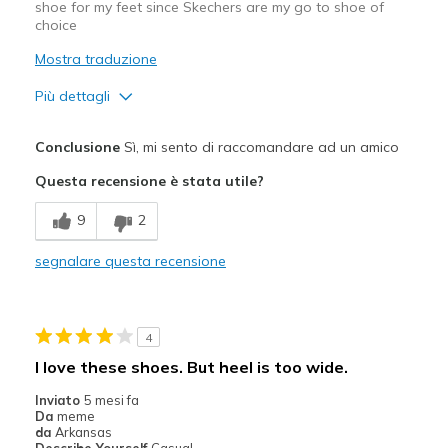
shoe for my feet since Skechers are my go to shoe of
choice
Mostra traduzione
Più dettagli
Pregi
Conclusione
Sì, mi sento di raccomandare ad un amico
Attractive Design
Questa recensione è stata utile?
Breathe Well
9
2
Comfortable
segnalare questa recensione
Durable
Stylish
4
Migliori Utilizzi:
I love these shoes. But heel is too wide.
Casual Wear
Inviato
5 mesi fa
Da
meme
Width
Feels too wide
da
Arkansas
Describe Yourself
Casual