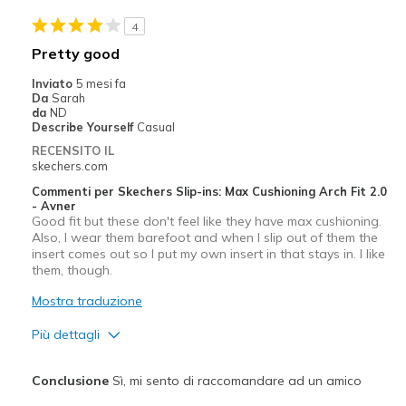
4
Width
Feels true to width
Pretty good
Sizing
Feels true to size
Inviato
5 mesi fa
View On Shoes
Shoes are for Wearing
Da
Sarah
da
ND
Describe Yourself
Casual
RECENSITO IL
skechers.com
Commenti per Skechers Slip-ins: Max Cushioning Arch Fit 2.0
- Avner
Good fit but these don't feel like they have max cushioning.
Also, I wear them barefoot and when I slip out of them the
insert comes out so I put my own insert in that stays in. I like
them, though.
Mostra traduzione
Più dettagli
Pregi
Conclusione
Sì, mi sento di raccomandare ad un amico
Attractive Design