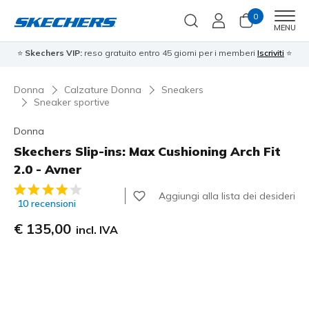
0
Men
MENU
⭐
Skechers VIP:
reso gratuito entro 45 giorni per i memberi
Iscriviti
⭐
Donna
Calzature Donna
Sneakers
Sneaker sportive
Donna
Skechers Slip-ins: Max Cushioning Arch Fit
2.0 - Avner
Valutazione cliente 4,3 su 5
Aggiungi alla lista dei desideri
10 recensioni
€ 135,00
incl. IVA