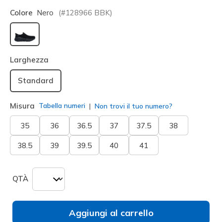
Colore
Nero
(#
128966
BBK
)
selezionato
Larghezza
Standard
Misura
Tabella numeri
Non trovi il tuo numero?
35
36
36.5
37
37.5
38
38.5
39
39.5
40
41
QTÀ
Aggiungi al carrello