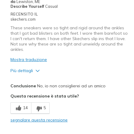
Migliori Utilizzi:
da
Lewiston, ME
Describe Yourself
Casual
Casual Wear
RECENSITO IL
skechers.com
Width
Feels true to width
These sneakers were so tight and rigid around the ankles
Sizing
Feels true to size
that I got bad blisters on both feet. I wore them barefoot so
View On Shoes
I'm Into Shoes
I can't return them. I have other Skechers slip ins that I love.
Not sure why these are so tight and unwieldy around the
ankles.
Mostra traduzione
Più dettagli
Pregi
Conclusione
No, io non consiglierei ad un amico
Attractive Design
Questa recensione è stata utile?
Difetti
14
5
Need Break In
segnalare questa recensione
Migliori Utilizzi:
Casual Wear