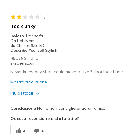
Width
Feels true to width
2
Sizing
Feels true to size
Too clunky
View On Shoes
Shoes are for Wearing
Inviato
1 mese fa
Da
PatsMom
da
Chesterfield MO
Describe Yourself
Stylish
RECENSITO IL
skechers.com
Never knew any shoe could make a size 5 foot look huge.
Mostra traduzione
Più dettagli
Pregi
Conclusione
No, io non consiglierei ad un amico
Comfortable
Questa recensione è stata utile?
Difetti
2
2