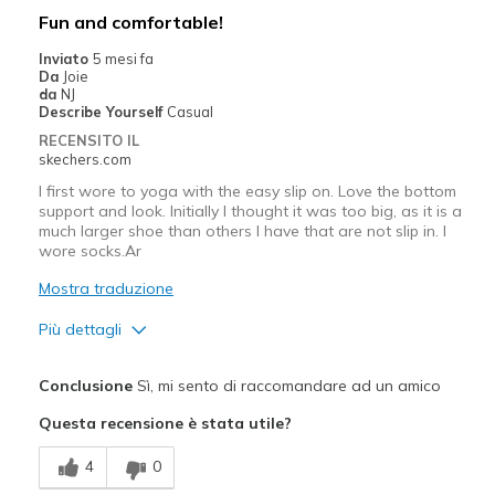
Migliori Utilizzi:
Fun and comfortable!
Casual Wear
Inviato
5 mesi fa
Da
Joie
Width
Feels too wide
da
NJ
Describe Yourself
Casual
Sizing
Feels true to size
RECENSITO IL
View On Shoes
Shoes are for Wearing
skechers.com
I first wore to yoga with the easy slip on. Love the bottom
support and look. Initially I thought it was too big, as it is a
much larger shoe than others I have that are not slip in. I
wore socks.Ar
Mostra traduzione
Più dettagli
Pregi
Conclusione
Sì, mi sento di raccomandare ad un amico
Attractive Design
Questa recensione è stata utile?
Breathe Well
4
0
Comfortable