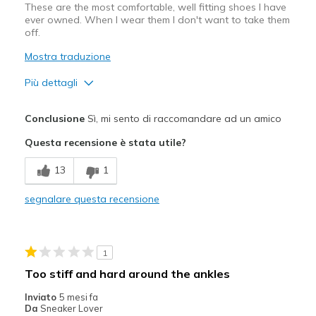
These are the most comfortable, well fitting shoes I have
ever owned. When I wear them I don't want to take them
off.
Mostra traduzione
Più dettagli
Pregi
Conclusione
Sì, mi sento di raccomandare ad un amico
Attractive Design
Questa recensione è stata utile?
Breathe Well
13
1
Comfortable
segnalare questa recensione
Durable
Stylish
1
Difetti
Too stiff and hard around the ankles
None
Inviato
5 mesi fa
Da
Sneaker Lover