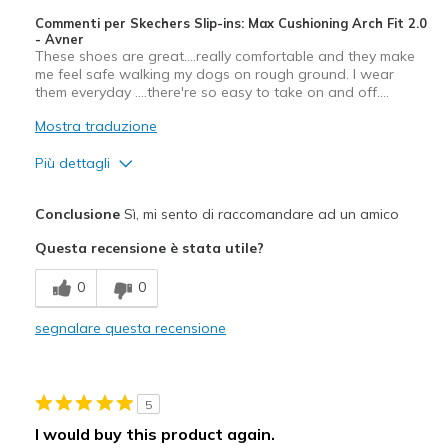
Commenti per Skechers Slip-ins: Max Cushioning Arch Fit 2.0
- Avner
These shoes are great….really comfortable and they make
me feel safe walking my dogs on rough ground. I wear
them everyday ….there're so easy to take on and off….
Mostra traduzione
Più dettagli
Pregi
Conclusione
Sì, mi sento di raccomandare ad un amico
Comfortable
Questa recensione è stata utile?
Durable
0
0
Migliori Utilizzi:
segnalare questa recensione
Casual Wear
Going Out
5
Travel
I would buy this product again.