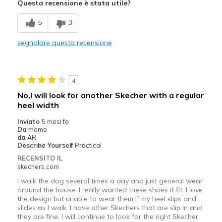
Questa recensione è stata utile?
Migliori Utilizzi:
5
3
Casual Wear
segnalare questa recensione
Width
Feels true to width
Sizing
Feels true to size
View On Shoes
I'm Really Into Shoes
4
No,I will look for another Skecher with a regular
heel width
Inviato
5 mesi fa
Da
meme
da
AR
Describe Yourself
Practical
RECENSITO IL
skechers.com
I walk the dog several times a day and just general wear
around the house. I really wanted these shoes it fit. I love
the design but unable to wear them if my heel slips and
slides as I walk. I have other Skechers that are slip in and
they are fine. I will continue to look for the right Skecher