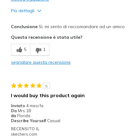
Più dettagli
Pregi
Conclusione
Sì, mi sento di raccomandare ad un amico
Attractive Design
Questa recensione è stata utile?
Comfortable
5
1
Migliori Utilizzi:
segnalare questa recensione
Casual Wear
Travel
5
Width
Feels true to width
I would buy this product again
Sizing
Feels true to size
Inviato
4 mesi fa
Da
Mrs.1B
da
Florida
Describe Yourself
Casual
RECENSITO IL
skechers.com