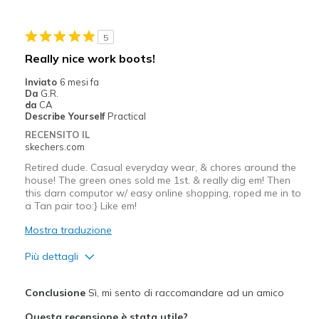
Stylish
5
Migliori Utilizzi:
Really nice work boots!
Outdoor Work
Inviato
6 mesi fa
Da
G.R.
Width
Feels true to width
da
CA
Describe Yourself
Practical
Sizing
Feels true to size
RECENSITO IL
View On Shoes
Shoes are for Wearing
skechers.com
Retired dude. Casual everyday wear, & chores around the
house! The green ones sold me 1st. & really dig em! Then
this darn computor w/ easy online shopping, roped me in to
a Tan pair too:} Like em!
Mostra traduzione
Più dettagli
Pregi
Conclusione
Sì, mi sento di raccomandare ad un amico
Attractive Design
Questa recensione è stata utile?