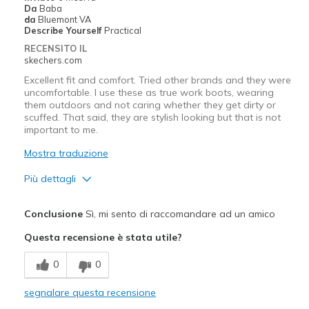
Da
Baba
Sizing
Feels true to size
da
Bluemont VA
View On Shoes
I'm Into Shoes
Describe Yourself
Practical
RECENSITO IL
skechers.com
Excellent fit and comfort. Tried other brands and they were
uncomfortable. I use these as true work boots, wearing
them outdoors and not caring whether they get dirty or
scuffed. That said, they are stylish looking but that is not
important to me.
Mostra traduzione
Più dettagli
Pregi
Conclusione
Sì, mi sento di raccomandare ad un amico
Attractive Design
Questa recensione è stata utile?
Breathe Well
0
0
Comfortable
segnalare questa recensione
Durable