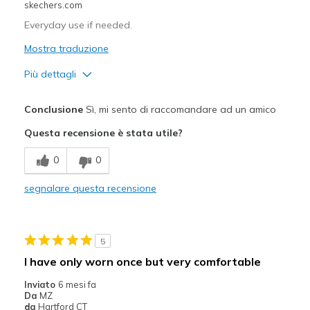
skechers.com
Everyday use if needed.
Mostra traduzione
Più dettagli
Pregi
Conclusione
Sì, mi sento di raccomandare ad un amico
Comfortable
Questa recensione è stata utile?
Migliori Utilizzi:
0
0
Casual Wear
segnalare questa recensione
Width
Feels true to width
Sizing
Feels true to size
View On Shoes
I'm Really Into Shoes
5
I have only worn once but very comfortable
Inviato
6 mesi fa
Da
MZ
da
Hartford CT