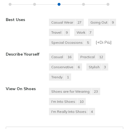
Best Uses
Casual Wear
27
Going Out
9
Travel
9
Work
7
[+
Di Più
]
Special Occasions
5
Describe Yourself
Casual
16
Practical
12
Conservative
6
Stylish
3
Trendy
1
View On Shoes
Shoes are for Wearing
23
I'm Into Shoes
10
I'm Really Into Shoes
4