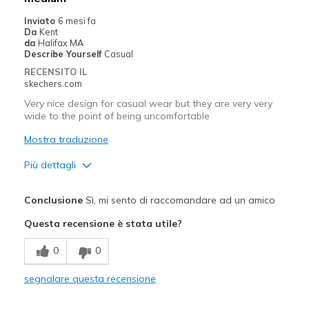
Inviato
6 mesi fa
Da
Kent
da
Halifax MA
Describe Yourself
Casual
RECENSITO IL
skechers.com
Very nice design for casual wear but they are very very
wide to the point of being uncomfortable
Mostra traduzione
Più dettagli
Pregi
Conclusione
Sì, mi sento di raccomandare ad un amico
Attractive Design
Questa recensione è stata utile?
Breathe Well
0
0
Stylish
segnalare questa recensione
Migliori Utilizzi: