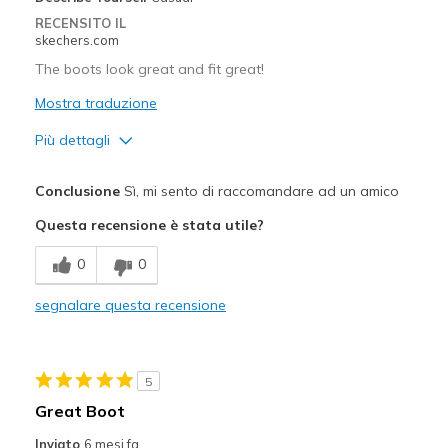
RECENSITO IL
skechers.com
The boots look great and fit great!
Mostra traduzione
Più dettagli
Pregi
Conclusione
Sì, mi sento di raccomandare ad un amico
Attractive Design
Questa recensione è stata utile?
Comfortable
0
0
Stylish
segnalare questa recensione
Migliori Utilizzi:
Casual Wear
5
Going Out
Great Boot
Width
Feels true to width
Inviato
6 mesi fa