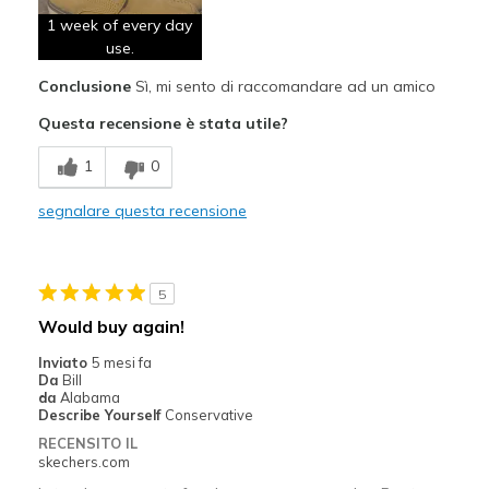
Sizing
1 week of every day
Feels true to size
use.
View On Shoes
I'm Into Shoes
Conclusione
Sì, mi sento di raccomandare ad un amico
Questa recensione è stata utile?
1
0
segnalare questa recensione
5
Would buy again!
Inviato
5 mesi fa
Da
Bill
da
Alabama
Describe Yourself
Conservative
RECENSITO IL
skechers.com