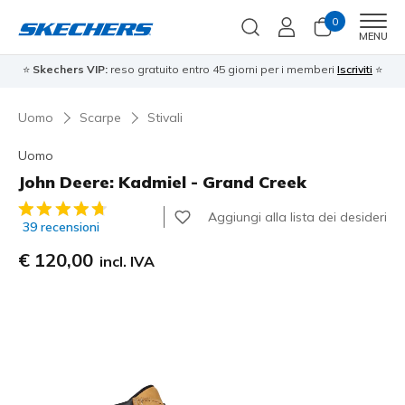
0
Men
MENU
⭐
Skechers VIP:
reso gratuito entro 45 giorni per i memberi
Iscriviti
⭐
Uomo
Scarpe
Stivali
Uomo
John Deere: Kadmiel - Grand Creek
Valutazione cliente 4,6 su 5
Aggiungi alla lista dei desideri
39 recensioni
€ 120,00
incl. IVA