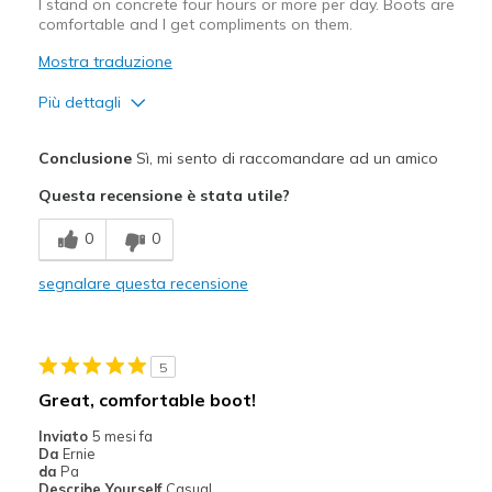
I stand on concrete four hours or more per day. Boots are
comfortable and I get compliments on them.
Mostra traduzione
Più dettagli
Pregi
Conclusione
Sì, mi sento di raccomandare ad un amico
Attractive Design
Questa recensione è stata utile?
Breathe Well
0
0
Comfortable
segnalare questa recensione
Durable
Stylish
5
Width
Feels true to width
Great, comfortable boot!
Sizing
Feels true to size
Inviato
5 mesi fa
View On Shoes
Shoes are for Wearing
Da
Ernie
da
Pa
Describe Yourself
Casual