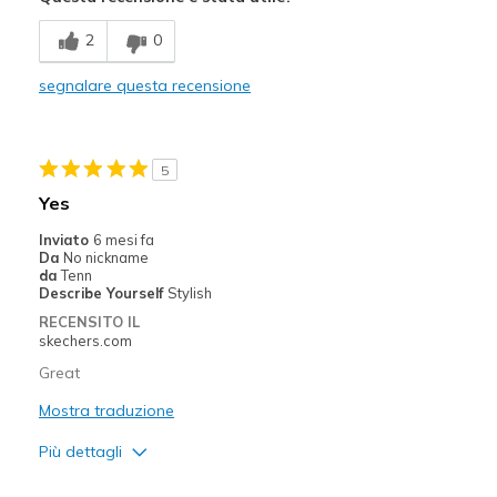
Comfortable
2
0
Migliori Utilizzi:
segnalare questa recensione
Casual Wear
Width
Feels true to width
5
Sizing
Feels true to size
Yes
View On Shoes
I'm Into Shoes
Inviato
6 mesi fa
Da
No nickname
da
Tenn
Describe Yourself
Stylish
RECENSITO IL
skechers.com
Great
Mostra traduzione
Più dettagli
Pregi