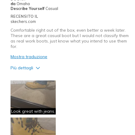
da
Omaha
Describe Yourself
Casual
RECENSITO IL
skechers.com
Comfortable right out of the box, even better a week later.
These are a great casual boot but I would not classify them
as real work boots, just know what you intend to use them
for.
Mostra traduzione
Più dettagli
Pregi
Attractive Design
Comfortable
Look great with jeans.
Migliori Utilizzi:
Casual Wear
Width
Feels true to width