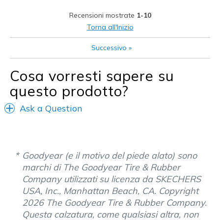
Casual Wear
Recensioni mostrate
1-10
Width
Feels too wide
Torna all'Inizio
Sizing
Feels full size too big
Successivo
»
View On Shoes
Shoes are for Wearing
Cosa vorresti sapere su
questo prodotto?
Ask a Question
Goodyear (e il motivo del piede alato) sono
marchi di The Goodyear Tire & Rubber
Company utilizzati su licenza da SKECHERS
USA, Inc., Manhattan Beach, CA. Copyright
2026 The Goodyear Tire & Rubber Company.
Questa calzatura, come qualsiasi altra, non