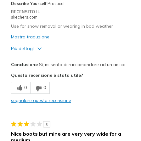
Describe Yourself
Practical
RECENSITO IL
skechers.com
Use for snow removal or wearing in bad weather
Mostra traduzione
Più dettagli
Pregi
Conclusione
Sì, mi sento di raccomandare ad un amico
Attractive Design
Questa recensione è stata utile?
Comfortable
0
0
Migliori Utilizzi:
segnalare questa recensione
Casual Wear
Width
Feels true to width
3
Sizing
Feels true to size
Nice boots but mine are very very wide for a
View On Shoes
I'm Into Shoes
medium