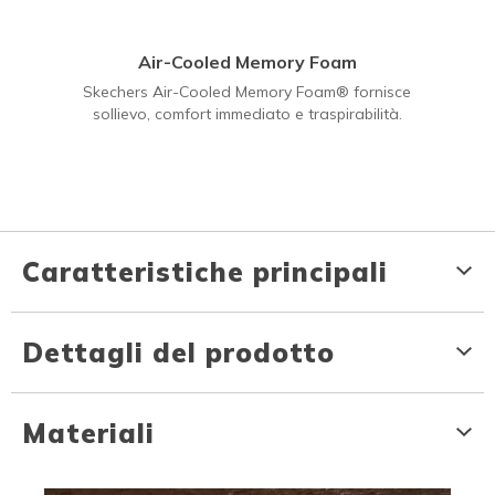
Air-Cooled Memory Foam
Skechers Air-Cooled Memory Foam® fornisce
sollievo, comfort immediato e traspirabilità.
Caratteristiche principali
Dettagli del prodotto
Materiali
Media Carousel
Carousel with product photos. Use the previous and next buttons to