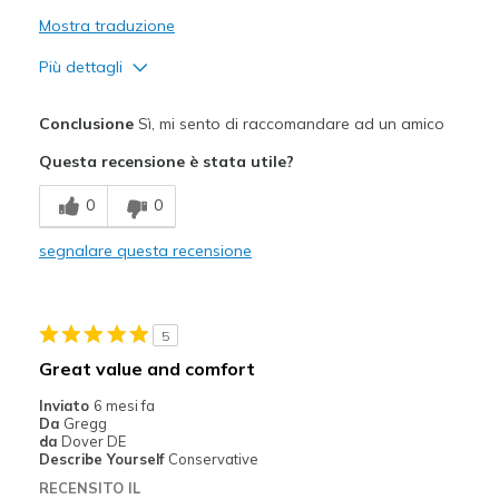
Mostra traduzione
Più dettagli
Pregi
Conclusione
Sì, mi sento di raccomandare ad un amico
Attractive Design
Questa recensione è stata utile?
Comfortable
0
0
Durable
segnalare questa recensione
Stylish
Migliori Utilizzi:
5
Casual Wear
Great value and comfort
Width
Feels true to width
Inviato
6 mesi fa
Da
Gregg
Sizing
Feels half size too big
da
Dover DE
View On Shoes
I'm Into Shoes
Describe Yourself
Conservative
RECENSITO IL