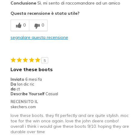
Conclusione
Sì, mi sento di raccomandare ad un amico
Comfortable
Questa recensione è stata utile?
Migliori Utilizzi:
0
0
Work
segnalare questa recensione
Width
Feels true to width
Sizing
Feels true to size
View On Shoes
I'm Really Into Shoes
5
Love these boots
Inviato
6 mesi fa
Da
lon dic ric
da
ct
Describe Yourself
Casual
RECENSITO IL
skechers.com
love these boots. they fit perfectly and are quite stylish. moc
toe for the win once again. love the john deere combo!
overall i think i would give these boots 9/10. hoping they are
durable over time