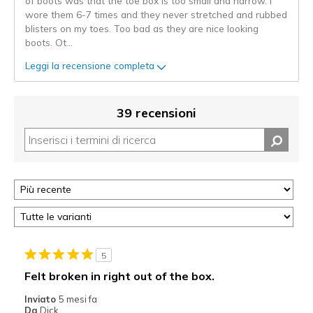
of boots was that the toe box is too small and narrow. I
wore them 6-7 times and they never stretched and rubbed
blisters on my toes. Too bad as they are nice looking
boots. Ot
...
Leggi la recensione completa
39 recensioni
5
Felt broken in right out of the box.
Inviato
5 mesi fa
Da
Dick