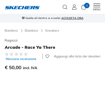
0
Men
MENU
🎒 Guida al rientro a scuola:
ACQUISTA ORA
⭐
Bambino
Bambino
Sneakers
Ragazzi
Arcade - Race Ya There
Valutazione cliente 4,4 su 5
Aggiungi alla lista dei desideri
Nessuna recensione
€ 50,00
incl. IVA