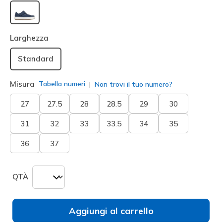
selezionato
Larghezza
Standard
Misura
Tabella numeri
Non trovi il tuo numero?
27
27.5
28
28.5
29
30
31
32
33
33.5
34
35
36
37
QTÀ
Aggiungi al carrello