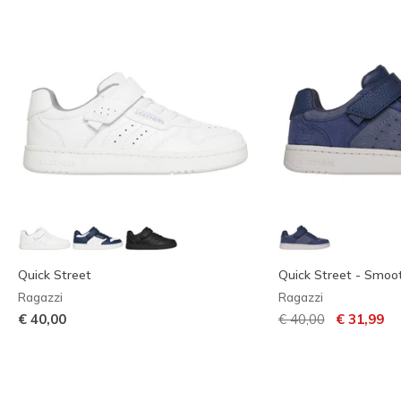
Quick Street
Quick Street - Smoo
Ragazzi
Ragazzi
Prezzo ridotto da
per
€ 40,00
€ 40,00
€ 31,99