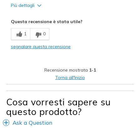
Più dettagli
Pregi
Questa recensione è stata utile?
Attractive Design
1
0
Width
Feels too narrow
segnalare questa recensione
Sizing
Feels true to size
View On Shoes
I'm Into Shoes
Recensione mostrata
1-1
Torna all'Inizio
Cosa vorresti sapere su
questo prodotto?
Ask a Question