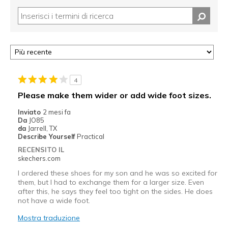
4
Please make them wider or add wide foot sizes.
Inviato
2 mesi fa
Da
JO85
da
Jarrell, TX
Describe Yourself
Practical
RECENSITO IL
skechers.com
I ordered these shoes for my son and he was so excited for
them, but I had to exchange them for a larger size. Even
after this, he says they feel too tight on the sides. He does
not have a wide foot.
Mostra traduzione