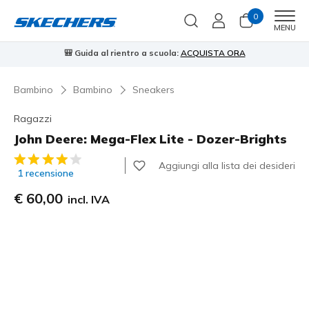
0
Men
MENU
🎒 Guida al rientro a scuola:
ACQUISTA ORA
⭐
Bambino
Bambino
Sneakers
Ragazzi
John Deere: Mega-Flex Lite - Dozer-Brights
Valutazione cliente 3,1 su 5
Aggiungi alla lista dei desideri
1 recensione
€ 60,00
incl. IVA