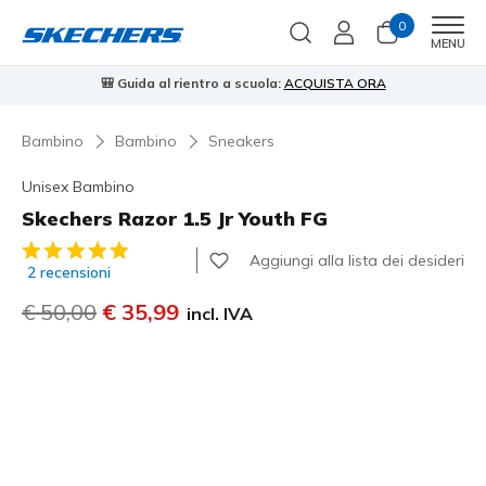
0
Men
MENU
🎒 Guida al rientro a scuola:
ACQUISTA ORA
⭐
Bambino
Bambino
Sneakers
Unisex Bambino
Skechers Razor 1.5 Jr Youth FG
Valutazione cliente 5 su 5
Aggiungi alla lista dei desideri
2 recensioni
Prezzo ridotto da
€ 50,00
per
€ 35,99
incl. IVA