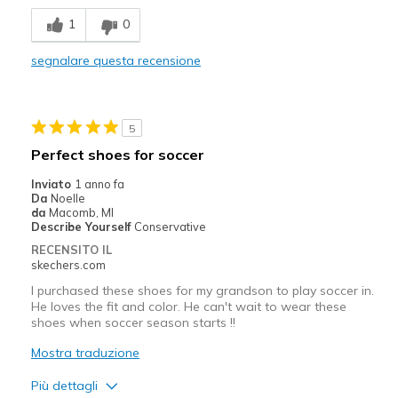
Comfortable
1
0
Width
Feels true to width
segnalare questa recensione
Sizing
Feels true to size
5
Perfect shoes for soccer
Inviato
1 anno fa
Da
Noelle
da
Macomb, MI
Describe Yourself
Conservative
RECENSITO IL
skechers.com
I purchased these shoes for my grandson to play soccer in.
He loves the fit and color. He can't wait to wear these
shoes when soccer season starts !!
Mostra traduzione
Più dettagli