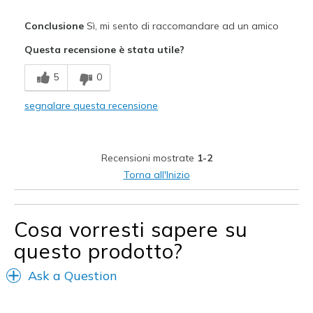
Pregi
Conclusione
Sì, mi sento di raccomandare ad un amico
Attractive Design
Questa recensione è stata utile?
Breathe Well
5
0
Comfortable
segnalare questa recensione
Stylish
Migliori Utilizzi:
Recensioni mostrate
1-2
Playing soccer
Torna all'Inizio
Width
Feels true to width
Sizing
Feels true to size
Cosa vorresti sapere su
View On Shoes
Shoes are for Wearing
questo prodotto?
Ask a Question