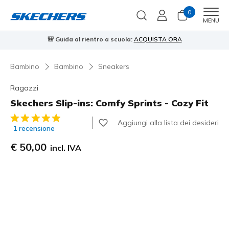
0
Men
MENU
🎒 Guida al rientro a scuola:
ACQUISTA ORA
⭐
Bambino
Bambino
Sneakers
Ragazzi
Skechers Slip-ins: Comfy Sprints - Cozy Fit
Valutazione cliente 3,4 su 5
Aggiungi alla lista dei desideri
1 recensione
€ 50,00
incl. IVA