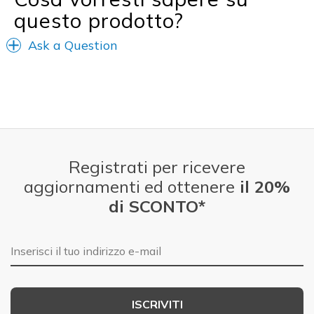
View On Shoes
Shoes are for Wearing
questo prodotto?
Ask a Question
Registrati per ricevere
aggiornamenti ed ottenere
il 20%
di SCONTO*
E-mail
ISCRIVITI