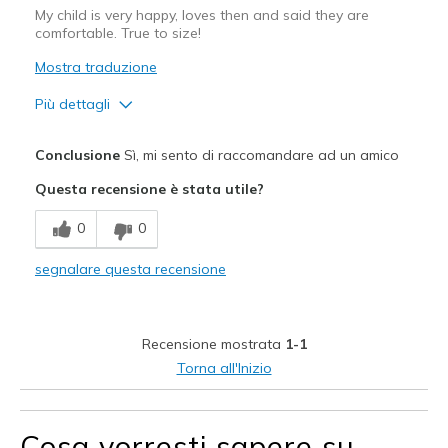
My child is very happy, loves then and said they are
comfortable. True to size!
Mostra traduzione
Più dettagli
Pregi
Conclusione
Sì, mi sento di raccomandare ad un amico
Attractive Design
Questa recensione è stata utile?
Breathe Well
0
0
Comfortable
segnalare questa recensione
Stylish
Migliori Utilizzi:
Recensione mostrata
1-1
Casual Wear
Torna all'Inizio
Width
Feels true to width
Sizing
Feels true to size
Cosa vorresti sapere su