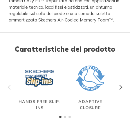
tomaia Cozy Fit™ trapuntata ad aria con applicazioni in
materiale tecnico, lacci fissi elasticizzati, un cinturino
regolabile sul collo del piede e una comoda soletta
ammortizzata Skechers Air-Cooled Memory Foam™.
Caratteristiche del prodotto
HANDS FREE SLIP-
ADAPTIVE
A
INS
CLOSURE
ME