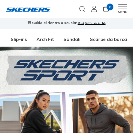
0
Men
MENU
🎒 Guida al rientro a scuola:
ACQUISTA ORA
⭐
Slip-ins
Arch Fit
Sandali
Scarpe da barca