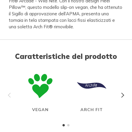
Fit® Arcade - Wild Nite. Con il nostro design Heel
Pillow™, questo modello slip-on vegan, che ha ottenuto
il Sigillo di approvazione dell’APMA, presenta una
tomaia in tela stampata con lacci fissi elasticizzati e
una soletta Arch Fit® rimovibile.
Caratteristiche del prodotto
VEGAN
ARCH FIT
HAN