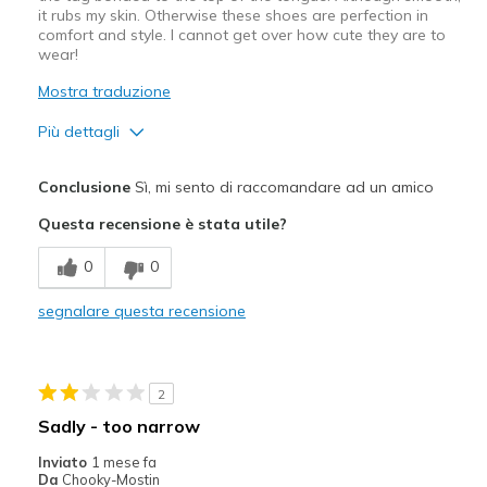
it rubs my skin. Otherwise these shoes are perfection in
comfort and style. I cannot get over how cute they are to
wear!
Mostra traduzione
Più dettagli
Pregi
Conclusione
Sì, mi sento di raccomandare ad un amico
Attractive Design
Questa recensione è stata utile?
Breathe Well
0
0
Comfortable
segnalare questa recensione
Gorgeous!
Makes your feet look small.
2
Stylish
Sadly - too narrow
Migliori Utilizzi:
Inviato
1 mese fa
Da
Chooky-Mostin