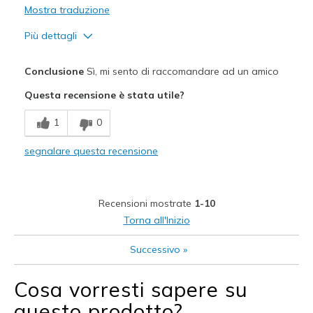
Mostra traduzione
Più dettagli
Pregi
Conclusione
Sì, mi sento di raccomandare ad un amico
Attractive Design
Questa recensione è stata utile?
Breathe Well
1
0
Comfortable
segnalare questa recensione
Stylish
Migliori Utilizzi:
Recensioni mostrate
1-10
Casual Wear
Torna all'Inizio
Width
Feels true to width
Successivo
»
Sizing
Feels true to size
View On Shoes
Shoes are for Wearing
Cosa vorresti sapere su
questo prodotto?