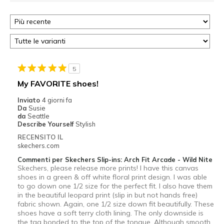
5
My FAVORITE shoes!
Inviato
4 giorni fa
Da
Susie
da
Seattle
Describe Yourself
Stylish
RECENSITO IL
skechers.com
Commenti per Skechers Slip-ins: Arch Fit Arcade - Wild Nite
Skechers, please release more prints! I have this canvas
shoes in a green & off white floral print design. I was able
to go down one 1/2 size for the perfect fit. I also have them
in the beautiful leopard print (slip in but not hands free)
fabric shown. Again, one 1/2 size down fit beautifully. These
shoes have a soft terry cloth lining. The only downside is
the tag bonded to the top of the tongue. Although smooth,