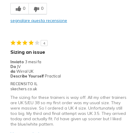
Comfortable
0
0
Stylish
segnalare questa recensione
Difetti
my heel kept slipping up as i walked round house
4
Migliori Utilizzi:
Sizing an issue
Casual Wear
Inviato
3 mesi fa
Da
JV
Width
Feels too wide
da
Wirral UK
Describe Yourself
Practical
Sizing
Feels true to size
RECENSITO IL
View On Shoes
Shoes are for Wearing
skechers.co.uk
The sizing for these trainers is way off. All my other trainers
are UK 5/EU 38 so my first order was my usual size. They
were massive. So I ordered a UK 4 size. Unfortunately still
too big. My third and final attempt was UK 3.5. They arrived
today and actually fit. I'd have given up sooner but I liked
the blue/white pattern.