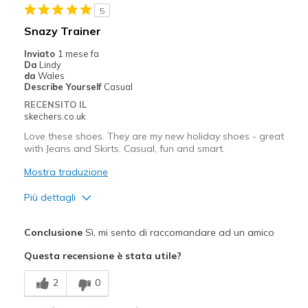
5
View On Shoes
I'm Into Shoes
Snazy Trainer
Inviato
1 mese fa
Da
Lindy
da
Wales
Describe Yourself
Casual
RECENSITO IL
skechers.co.uk
Love these shoes. They are my new holiday shoes - great
with Jeans and Skirts. Casual, fun and smart.
Mostra traduzione
Più dettagli
Pregi
Conclusione
Sì, mi sento di raccomandare ad un amico
Attractive Design
Questa recensione è stata utile?
Comfortable
2
0
Stylish