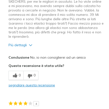
SKECHERS, per me le migliori in assoluto. Le ho viste online
e mi piacevano, ma avendo sempre dubbi sulla calzata ho
provato a cercarle in negozio. Non le avevano. Vabbè, la
commessa mi dice di prendere il mio solito numero. 39. Mi
arrivano e sono: Più lunghe delle altre Più strette ai lati
(saranno i lacci elastici troppo tirati?) Faccio mezzo passo e
me le perdo (ma allora gli elastici non sono abbastanza
tirati?) Insomma, più difetti che pregi. Ho fatto il reso e non
le riprenderò.
Più dettagli
Pregi
Conclusione
No, io non consiglierei ad un amico
Design attrattivo
Questa recensione è stata utile?
Difetti
0
0
Bassa stabilità
segnalare questa recensione
Calzano poco
Stretto ma si sfila
4
Vanno forzate per essere indossate