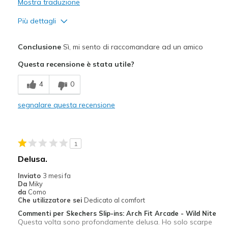
Mostra traduzione
Più dettagli
Pregi
Conclusione
Sì, mi sento di raccomandare ad un amico
Attractive Design
Questa recensione è stata utile?
Comfortable
4
0
Difetti
segnalare questa recensione
Need Break In
Migliori Utilizzi:
1
Casual Wear
Delusa.
Travel
Inviato
3 mesi fa
Da
Miky
Width
Feels true to width
da
Como
Che utilizzatore sei
Dedicato al comfort
Sizing
Feels full size too big
Commenti per Skechers Slip-ins: Arch Fit Arcade - Wild Nite
View On Shoes
Shoes are for Wearing
Questa volta sono profondamente delusa. Ho solo scarpe