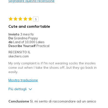
segnalare questa recensione
Migliori Utilizzi:
Casual Wear
5
Travel
Cute and comfortable
Width
Feels true to width
Inviato
3 mesi fa
Da
Grandma Poppy
Sizing
Feels half size too big
da
Land of 10,000 Lakes
View On Shoes
Shoes are for Wearing
Describe Yourself
Practical
RECENSITO IL
skechers.com
My only complaint is if I'm not wearing socks the insoles
come out when I take the shoes off…but they go back in
easily.
Mostra traduzione
Più dettagli
Pregi
Conclusione
Sì, mi sento di raccomandare ad un amico
Attractive Design