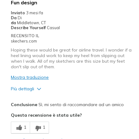
Fun design
Larghezza
Troppo strette
Inviato
3 mesi fa
Da
Di
Taglie
La taglia piena è troppo
da
Middletown, CT
grande
Describe Yourself
Casual
Punti di vista sulle
Ci tengo molto alle scarpe
RECENSITO IL
scarpe
skechers.com
Hoping these would be great for airline travel. I wonder if a
heel lining would work to keep my heel from slipping out
when I walk. All of my sketchers are this size but my feet
don't slip out of them.
Mostra traduzione
Più dettagli
Pregi
Conclusione
Sì, mi sento di raccomandare ad un amico
Attractive Design
Questa recensione è stata utile?
Comfortable
1
1
Stylish