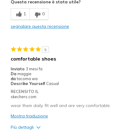
Questa recensione è stata utile?
Comfortable
1
0
Stylish
segnalare questa recensione
Migliori Utilizzi:
Casual Wear
5
Width
Feels true to width
comfortable shoes
Sizing
Feels true to size
Inviato
3 mesi fa
View On Shoes
Shoes are for Wearing
Da
maggie
da
tacoma wa
Describe Yourself
Casual
RECENSITO IL
skechers.com
wear them daily. fit well and are very comfortable.
Mostra traduzione
Più dettagli