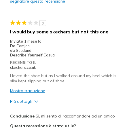
segnalare questa recensione
Migliori Utilizzi:
Casual Wear
3
Width
Feels true to width
I would buy some skechers but not this one
Sizing
Feels half size too small
Inviato
1 mese fa
View On Shoes
Shoes are for Wearing
Da
Camjan
da
Scotland
Describe Yourself
Casual
RECENSITO IL
skechers.co.uk
I loved the shoe but as I walked around my heel which is
slim kept slipping out of shoe
Mostra traduzione
Più dettagli
Pregi
Conclusione
Sì, mi sento di raccomandare ad un amico
Attractive Design
Questa recensione è stata utile?