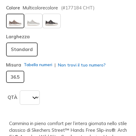
Colore
Multicolorecolore
(#
177184
CHT
)
selezionato
Larghezza
Standard
Misura
Tabella numeri
Non trovi il tuo numero?
36.5
QTÀ
Cammina in pieno comfort per l’intera giornata nello stile
classico di Skechers Street™ Hands Free Slip-ins®: Arch