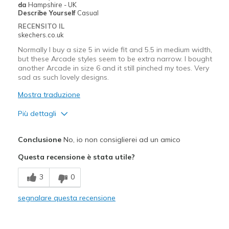
Casual Wear
da
Hampshire - UK
Describe Yourself
Casual
Going Out
RECENSITO IL
skechers.co.uk
Special Occasions
Normally I buy a size 5 in wide fit and 5.5 in medium width,
but these Arcade styles seem to be extra narrow. I bought
Width
Feels true to width
another Arcade in size 6 and it still pinched my toes. Very
Sizing
Feels half size too big
sad as such lovely designs.
View On Shoes
I'm Really Into Shoes
Mostra traduzione
Più dettagli
Pregi
Conclusione
No, io non consiglierei ad un amico
Attractive Design
Questa recensione è stata utile?
Stylish
3
0
Migliori Utilizzi:
segnalare questa recensione
Casual Wear
Width
Feels too narrow