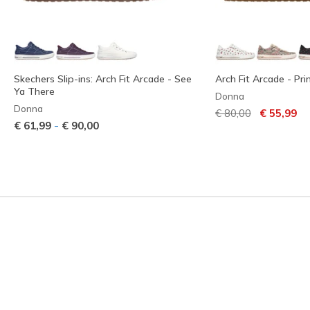
Skechers Slip-ins: Arch Fit Arcade - See
Arch Fit Arcade - Pr
Ya There
Donna
Donna
Prezzo ridotto da
per
€ 80,00
€ 55,99
-
€ 61,99
€ 90,00