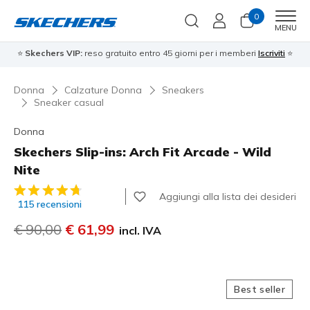
0
Men
MENU
⭐
Skechers VIP:
reso gratuito entro 45 giorni per i memberi
Iscriviti
⭐
Donna
Calzature Donna
Sneakers
Sneaker casual
Donna
Skechers Slip-ins: Arch Fit Arcade - Wild
Nite
Valutazione cliente 5 su 5
Aggiungi alla lista dei desideri
115 recensioni
Prezzo ridotto da
€ 90,00
per
€ 61,99
incl. IVA
Best seller