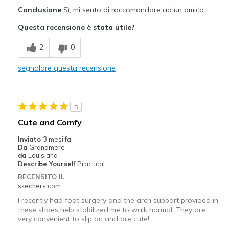
Pregi
Conclusione
Sì, mi sento di raccomandare ad un amico
Attractive Design
Questa recensione è stata utile?
Comfortable
2
0
Stylish
segnalare questa recensione
Migliori Utilizzi:
Casual Wear
5
Going Out
Cute and Comfy
Travel
Inviato
3 mesi fa
Da
Grandmere
Width
Feels true to width
da
Louisiana
Describe Yourself
Practical
Sizing
Feels true to size
RECENSITO IL
View On Shoes
Shoes are for Wearing
skechers.com
I recently had foot surgery and the arch support provided in
these shoes help stabilized me to walk normal. They are
very convenient to slip on and are cute!