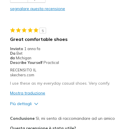
segnalare questa recensione
5
Great comfortable shoes
Inviato
1 anno fa
Da
Bet
da
Michigan
Describe Yourself
Practical
RECENSITO IL
skechers.com
I use these as my everyday casual shoes. Very comfy.
Mostra traduzione
Più dettagli
Pregi
Conclusione
Sì, mi sento di raccomandare ad un amico
Comfortable
Questa recensione è stata utile?