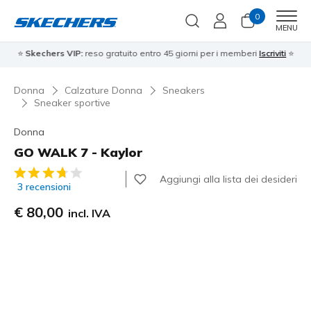
0
Men
MENU
⭐
Skechers VIP:
reso gratuito entro 45 giorni per i memberi
Iscriviti
⭐
Donna
Calzature Donna
Sneakers
Sneaker sportive
Donna
GO WALK 7 - Kaylor
Valutazione cliente 5 su 5
Aggiungi alla lista dei desideri
3 recensioni
€ 80,00
incl. IVA