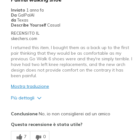
Inviato
1 anno fa
Da
GalPalAl
da
Texas
Describe Yourself
Casual
RECENSITO IL
skechers.com
I returned this item, I bought them as a back up to the first
pair thinking that they would be as comfortable as my
previous Go Walk 6 shoes were and they're simply terrible. I
have had two left knee replacements, and the new arch
design does not provide comfort on the contrary it has
been painful.
Mostra traduzione
Più dettagli
Difetti
Conclusione
No, io non consiglierei ad un amico
Painful pillar design to arches
Questa recensione è stata utile?
7
0