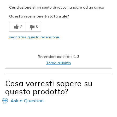
Pregi
Conclusione
Sì, mi sento di raccomandare ad un amico
Attractive Design
Questa recensione è stata utile?
Comfortable
7
0
Durable
segnalare questa recensione
Stylish
Migliori Utilizzi:
Recensioni mostrate
1-3
WALKING
Torna all'Inizio
Width
Feels true to width
Sizing
Feels true to size
Cosa vorresti sapere su
View On Shoes
Shoes are for Wearing
questo prodotto?
Ask a Question