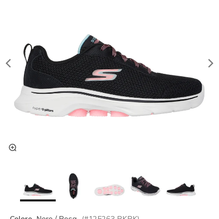
Colore
Nero / Rosa
(#
125263
BKPK
)