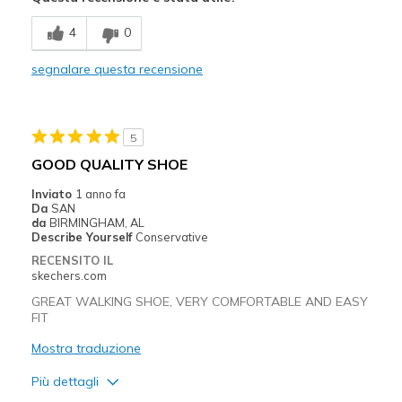
Migliori Utilizzi:
4
0
Casual Wear
segnalare questa recensione
Width
Feels true to width
Sizing
Feels true to size
View On Shoes
Shoes are for Wearing
5
GOOD QUALITY SHOE
Inviato
1 anno fa
Da
SAN
da
BIRMINGHAM, AL
Describe Yourself
Conservative
RECENSITO IL
skechers.com
GREAT WALKING SHOE, VERY COMFORTABLE AND EASY
FIT
Mostra traduzione
Più dettagli