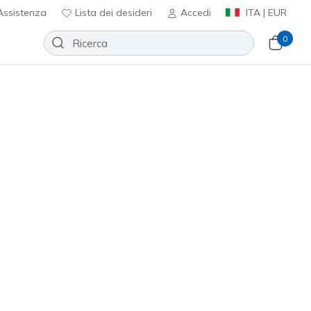
ssistenza
Lista dei desideri
Accedi
ITA | EUR
0
 entro 45 giorni per i memberi
Iscriviti
⭐
Slip-ins Relaxed Fit: Urban
Cozy Fit
Aggiungi alla lista dei desideri
31 recensioni
nte 4,7 su 5
ncl. IVA