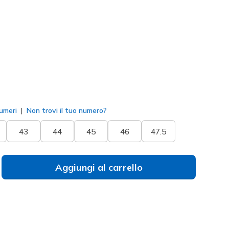
237664
TPE
)
to
umeri
Non trovi il tuo numero?
43
44
45
46
47.5
Aggiungi al carrello