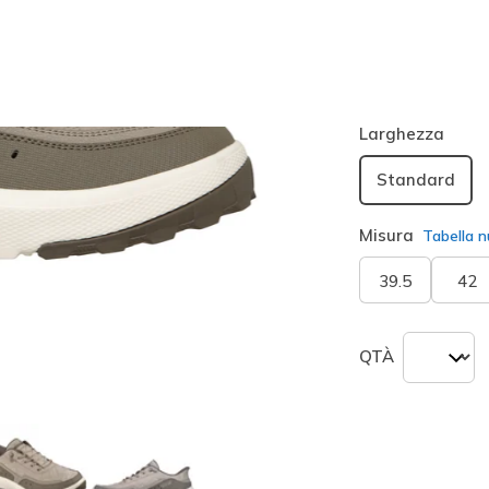
Colore
Talpa
(#
seleziona
Larghezza
Standard
Misura
Tabella n
39.5
42
QTÀ