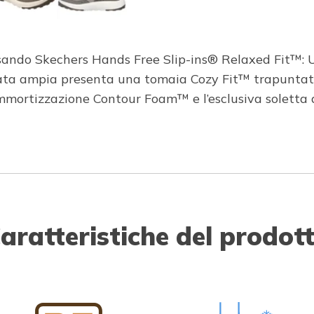
sando Skechers Hands Free Slip-ins® Relaxed Fit™: U
ata ampia presenta una tomaia Cozy Fit™ trapuntata 
n ammortizzazione Contour Foam™ e l’esclusiva solet
aratteristiche del prodot