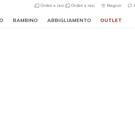
Ordini e resi
Ordini e resi
Negozi
A
O
BAMBINO
ABBIGLIAMENTO
OUTLET
⭐
Skechers VIP:
reso gratuito
Uomo
Skechers 
Explore - 
2
Valutazione clie
€ 95,00
i