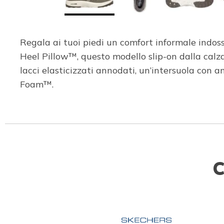
Regala ai tuoi piedi un comfort informale indos
Heel Pillow™, questo modello slip-on dalla calz
lacci elasticizzati annodati, un’intersuola co
Foam™.
C