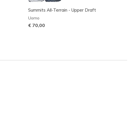
Summits All-Terrain - Upper Draft
Skeche
Fit Co
Uomo
Uomo
€ 70,00
€ 90,