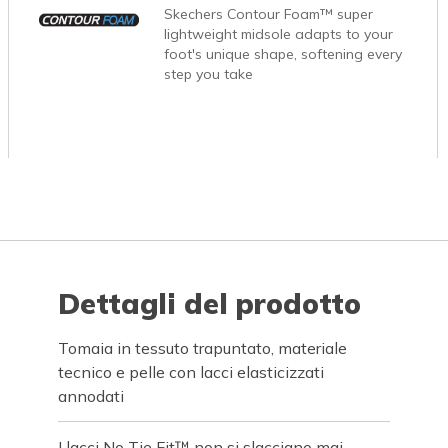
Skechers Contour Foam™ super
lightweight midsole adapts to your
foot's unique shape, softening every
step you take
Dettagli del prodotto
Tomaia in tessuto trapuntato, materiale
tecnico e pelle con lacci elasticizzati
annodati
I lacci No Tie Fit™ non si slacciano mai