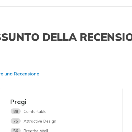
SSUNTO DELLA RECENSI
re una Recensione
Pregi
88
Comfortable
75
Attractive Design
56
Breathe Well