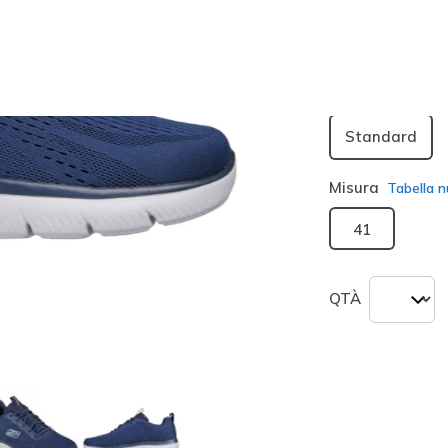
seleziona
Larghezza
Standard
Misura
Tabella n
41
QTÀ