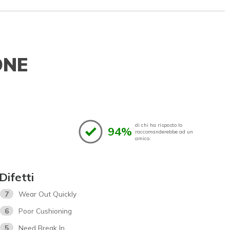
ONE
di chi ha risposto lo
94%
raccomanderebbe ad un
amico.
Difetti
7
Wear Out Quickly
6
Poor Cushioning
5
Need Break In