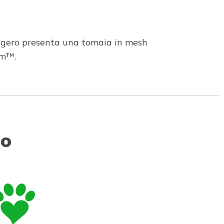
leggero presenta una tomaia in mesh
am™.
to