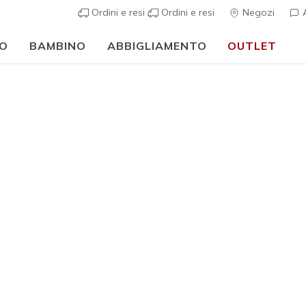
Ordini e resi
Ordini e resi
Negozi
A
O
BAMBINO
ABBIGLIAMENTO
OUTLET
⭐
Skechers VIP:
reso gratuito entro 45 giorni per i memberi
I
Uomo
Summits -
1
Valutazione clie
€ 70,00
i
Colore
Blu Navy 