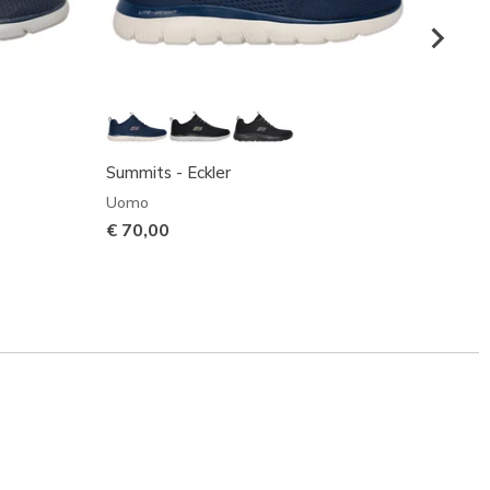
Summits - Eckler
Track 
Uomo
Uomo
€ 70,00
€ 70,