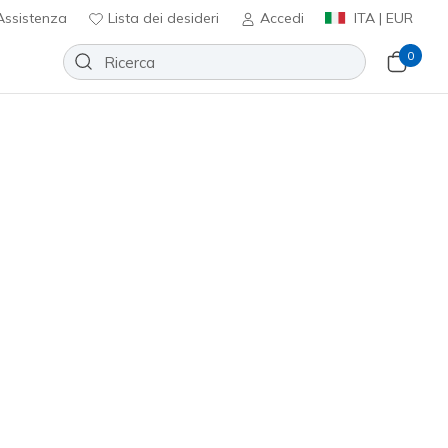
ssistenza
Lista dei desideri
Accedi
ITA | EUR
0
scriviti
⭐
 Torre
Aggiungi alla lista dei desideri
02 recensioni
nte 3,1 su 5
ncl. IVA
/ Grigio
(#
232395
NVGY
)