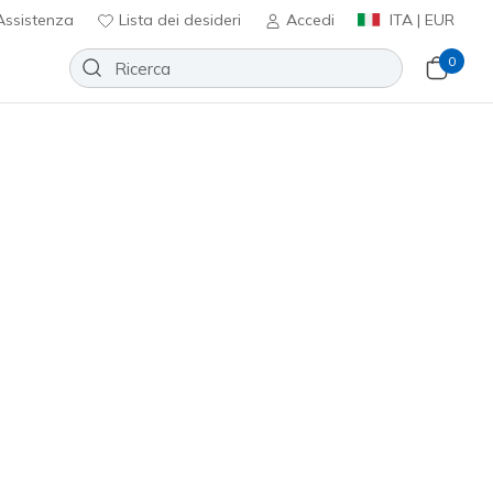
ssistenza
Lista dei desideri
Accedi
ITA | EUR
0
Slip-ins: BOBS Skip Cute - Keep It
Aggiungi alla lista dei desideri
96 recensioni
nte 5 su 5
ncl. IVA