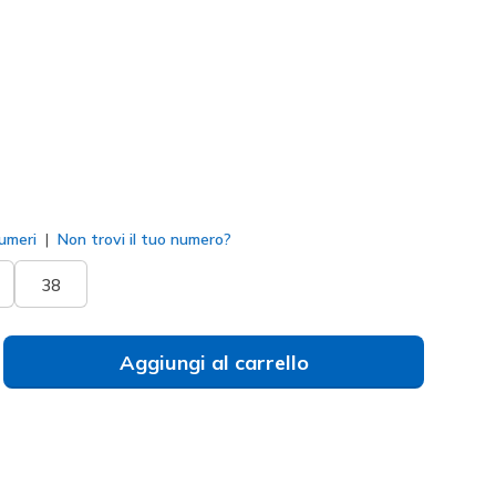
114815
BLK
)
to
umeri
Non trovi il tuo numero?
38
Aggiungi al carrello