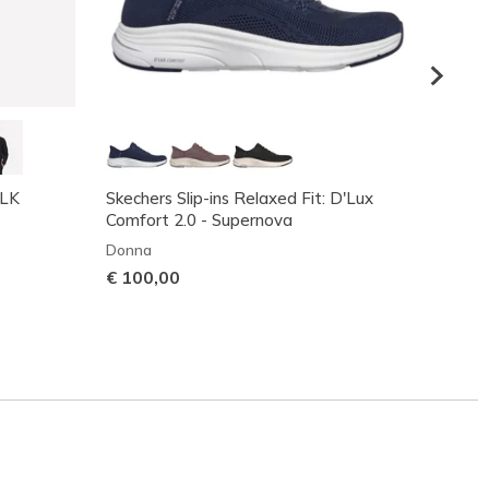
ALK
Skechers Slip-ins Relaxed Fit: D'Lux
Skeche
Comfort 2.0 - Supernova
Wave
Donna
Donna
€ 100,00
Prezzo
€ 85,