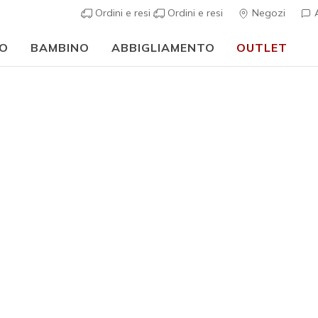
Ordini e resi
Ordini e resi
Negozi
A
O
BAMBINO
ABBIGLIAMENTO
OUTLET
🎒 Guida al rientro a scuola:
ACQUISTA ORA
casual
Donna
Best seller
Skechers 
Sweet
6
Valutazione clie
€ 60,00
i