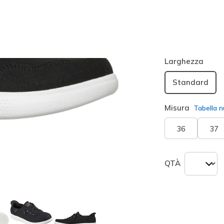
Colore
Nero
(#
seleziona
Larghezza
Standard
Misura
Tabella n
36
37
QTÀ