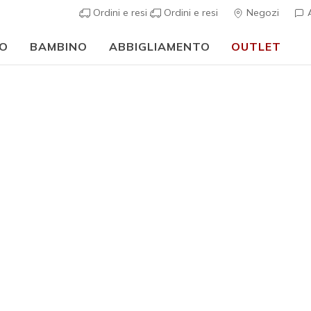
Ordini e resi
Ordini e resi
Negozi
A
O
BAMBINO
ABBIGLIAMENTO
OUTLET
⭐
Skechers VIP:
reso gratuito entro 45 giorni per i memberi
Iscriviti
⭐
Uomo
Keats Di
2
Valutazione clie
Prezzo ri
€ 50,00
p
Colore
Nero
(#