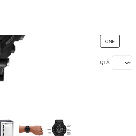
seleziona
Misura
ONE
QTÀ