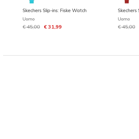
Skechers Slip-ins: Fiske Watch
Skechers 
Uomo
Uomo
Prezzo ridotto da
€ 45,00
per
€ 31,99
Prezzo ri
€ 45,00
p