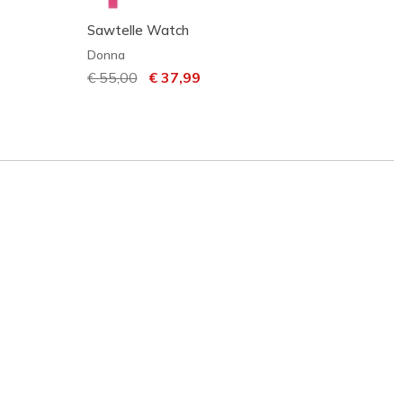
Sawtelle Watch
Exped
Donna
Unisex
Prezzo ridotto da
€ 55,00
per
€ 37,99
Prezzo
€ 70,