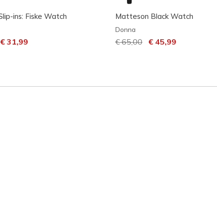
Slip-ins: Fiske Watch
Matteson Black Watch
Donna
dotto da
er
€ 31,99
Prezzo ridotto da
€ 65,00
per
€ 45,99