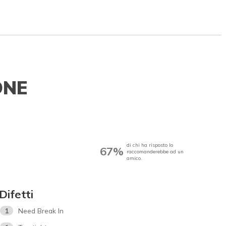
ONE
di chi ha risposto lo
67%
raccomanderebbe ad un
amico.
Difetti
1
Need Break In