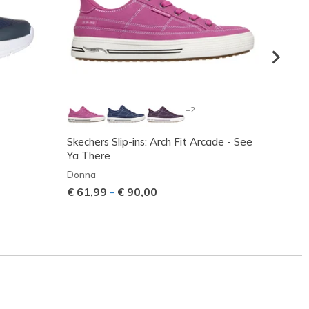
+2
Skechers Slip-ins: Arch Fit Arcade - See
Smooth
Ya There
Ragaz
Donna
€ 35,
€ 61,99
-
€ 90,00