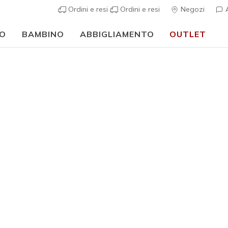
Ordini e resi
Ordini e resi
Negozi
A
O
BAMBINO
ABBIGLIAMENTO
OUTLET
⭐
Skechers VIP:
reso gratuito entro 45 giorni per i memberi
Iscriviti
⭐
Ragazzi
Quick Str
3
Valutazione clie
Prezzo ri
€ 35,00
p
Colore
Blu Navy 