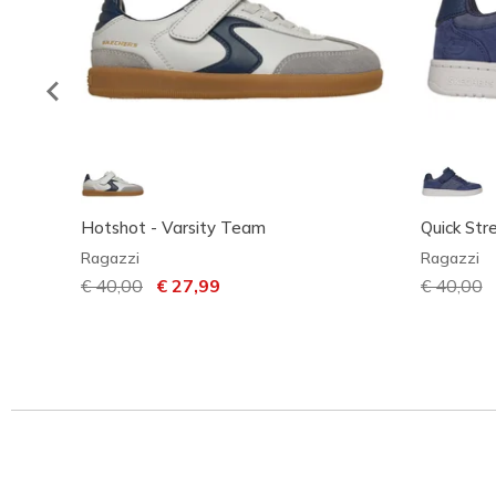
Hotshot - Varsity Team
Quick Str
Ragazzi
Ragazzi
Prezzo ridotto da
€ 40,00
per
€ 27,99
Prezzo ri
€ 40,00
p