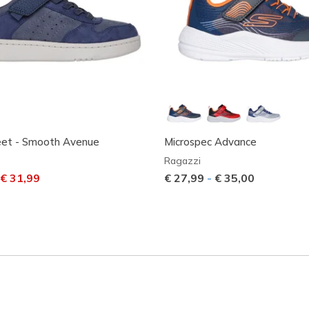
eet - Smooth Avenue
Microspec Advance
Ragazzi
dotto da
er
€ 31,99
€ 27,99
-
€ 35,00