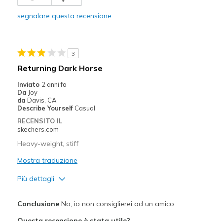
Comfortable
segnalare questa recensione
Durable
Stylish
3
Migliori Utilizzi:
Returning Dark Horse
Casual Wear
Inviato
2 anni fa
Da
Joy
Going Out
da
Davis, CA
Describe Yourself
Casual
Special Occasions
RECENSITO IL
skechers.com
Travel
Heavy-weight, stiff
Width
Feels true to width
Mostra traduzione
Sizing
Feels true to size
Più dettagli
View On Shoes
I'm Into Shoes
Pregi
Conclusione
No, io non consiglierei ad un amico
Durable
Questa recensione è stata utile?