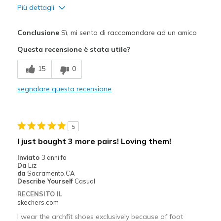
Più dettagli
Pregi
Conclusione
Sì, mi sento di raccomandare ad un amico
Attractive Design
Questa recensione è stata utile?
Comfortable
15
0
Stylish
segnalare questa recensione
Migliori Utilizzi:
Casual Wear
5
Travel
I just bought 3 more pairs! Loving them!
Width
Feels true to width
Inviato
3 anni fa
Da
Liz
Sizing
Feels true to size
da
Sacramento,CA
View On Shoes
Shoes are for Wearing
Describe Yourself
Casual
RECENSITO IL
skechers.com
I wear the archfit shoes exclusively because of foot