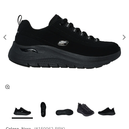
Colore
Nero
(#
150062
BBK
)