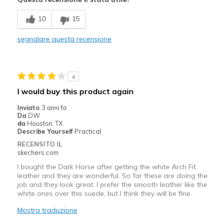
Migliori Utilizzi:
10
15
Casual Wear
segnalare questa recensione
Width
Feels too wide
Sizing
Feels half size too big
View On Shoes
Shoes are for Wearing
4
I would buy this product again
Inviato
3 anni fa
Da
DW
da
Houston, TX
Describe Yourself
Practical
RECENSITO IL
skechers.com
I bought the Dark Horse after getting the white Arch Fit
leather and they are wonderful. So far these are doing the
job and they look great. I prefer the smooth leather like the
white ones over this suede, but I think they will be fine.
Mostra traduzione