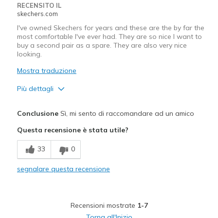
RECENSITO IL
skechers.com
I've owned Skechers for years and these are the by far the
most comfortable I've ever had. They are so nice I want to
buy a second pair as a spare. They are also very nice
looking.
Mostra traduzione
Più dettagli
Pregi
Conclusione
Sì, mi sento di raccomandare ad un amico
Attractive Design
Questa recensione è stata utile?
Comfortable
33
0
Stylish
segnalare questa recensione
Migliori Utilizzi:
Casual Wear
Recensioni mostrate
1-7
Going Out
Torna all'Inizio