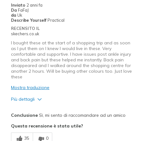
Inviato
2 anni fa
View On Shoes
Shoes are for Wearing
Da
FaFaJ
da
Uk
Describe Yourself
Practical
RECENSITO IL
skechers.co.uk
I bought these at the start of a shopping trip and as soon
as I put them on I knew I would live in these. Very
comfortable and supportive. I have issues post ankle injury
and back pain but these helped me instantly. Back pain
disappeared and I walked around the shopping centre for
another 2 hours. Will be buying other colours too. Just love
these
Mostra traduzione
Più dettagli
Pregi
Conclusione
Sì, mi sento di raccomandare ad un amico
Attractive Design
Questa recensione è stata utile?
Breathe Well
35
0