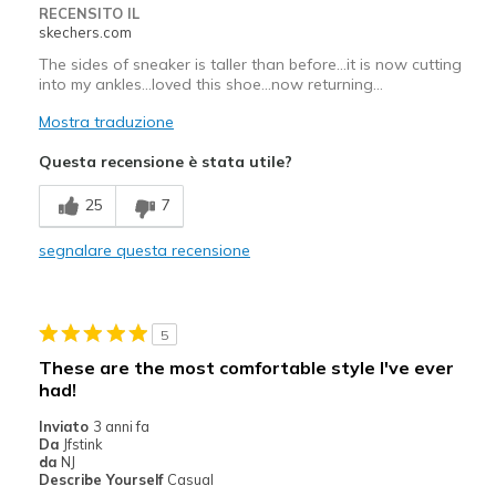
RECENSITO IL
skechers.com
The sides of sneaker is taller than before...it is now cutting
into my ankles...loved this shoe...now returning...
Mostra traduzione
Questa recensione è stata utile?
25
7
segnalare questa recensione
5
These are the most comfortable style I've ever
had!
Inviato
3 anni fa
Da
Jfstink
da
NJ
Describe Yourself
Casual