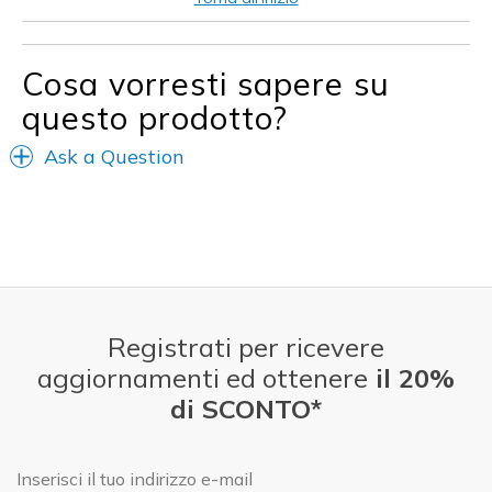
Travel
Walking
Cosa vorresti sapere su
questo prodotto?
Width
Feels true to width
Sizing
Feels true to size
Ask a Question
View On Shoes
Shoes are for Wearing
Registrati per ricevere
aggiornamenti ed ottenere
il 20%
di SCONTO*
E-mail