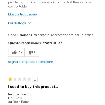
problems, not all of them work for me, but these are so
comfortable.
Mostra traduzione
Più dettagli
Pregi
Conclusione
Sì, mi sento di raccomandare ad un amico
Attractive Design
Questa recensione è stata utile?
Comfortable
25
0
Durable
segnalare questa recensione
Migliori Utilizzi:
Casual Wear
1
Width
Feels true to width
I used to buy this product...
Sizing
Feels half size too small
Inviato
3 anni fa
View On Shoes
Shoes are for Wearing
Da
Su-Su
da
Boca Raton