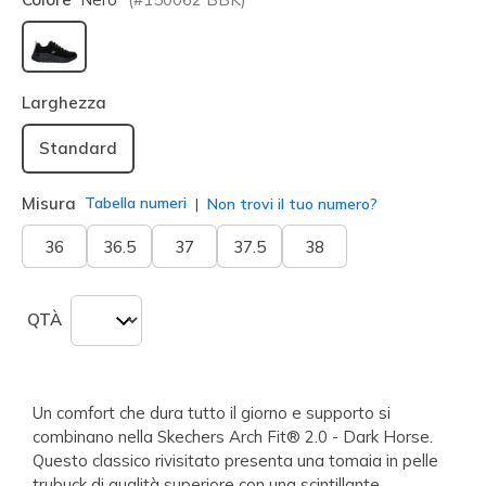
selezionato
Larghezza
Standard
Misura
Tabella numeri
Non trovi il tuo numero?
36
36.5
37
37.5
38
QTÀ
Un comfort che dura tutto il giorno e supporto si
combinano nella Skechers Arch Fit® 2.0 - Dark Horse.
Questo classico rivisitato presenta una tomaia in pelle
trubuck di qualità superiore con una scintillante