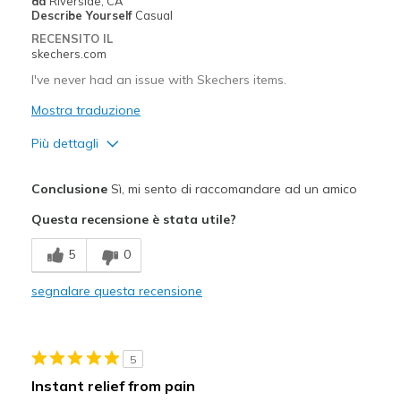
da
Riverside, CA
Describe Yourself
Casual
RECENSITO IL
skechers.com
I've never had an issue with Skechers items.
Mostra traduzione
Più dettagli
Pregi
Conclusione
Sì, mi sento di raccomandare ad un amico
Attractive Design
Questa recensione è stata utile?
Comfortable
5
0
Durable
segnalare questa recensione
Migliori Utilizzi:
Working
5
Width
Feels true to width
Instant relief from pain
Sizing
Feels true to size