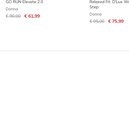
GO RUN Elevate 2.0
Relaxed Fit: D'Lux Wa
Step
Donna
Donna
Prezzo ridotto da
per
€ 90,00
€ 61,99
Prezzo ridotto da
per
€ 95,00
€ 75,99