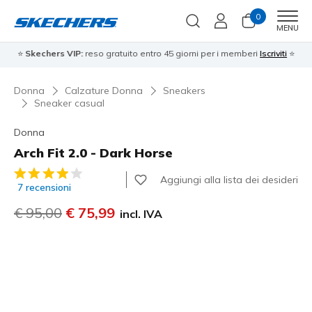
0
Men
MENU
⭐
Skechers VIP:
reso gratuito entro 45 giorni per i memberi
Iscriviti
⭐
Donna
Calzature Donna
Sneakers
Sneaker casual
Donna
Arch Fit 2.0 - Dark Horse
Valutazione cliente 4,5 su 5
Aggiungi alla lista dei desideri
7 recensioni
Prezzo ridotto da
€ 95,00
per
€ 75,99
incl. IVA