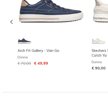
Arch Fit Gallery - Van-Go
Skechers S
Catch Ya
Donna
Donna
Prezzo ridotto da
€ 70,00
per
€ 49,99
€ 90,00