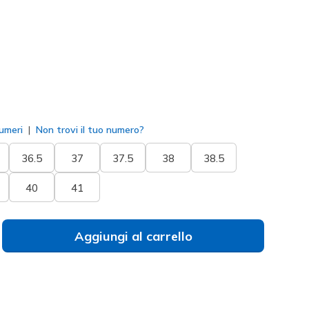
to
umeri
Non trovi il tuo numero?
36.5
37
37.5
38
38.5
40
41
Aggiungi al carrello