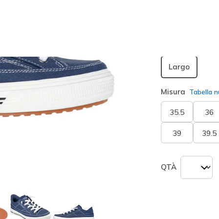
seleziona
Larghezza
Largo
Misura
Tabella n
35.5
36
39
39.5
QTÀ