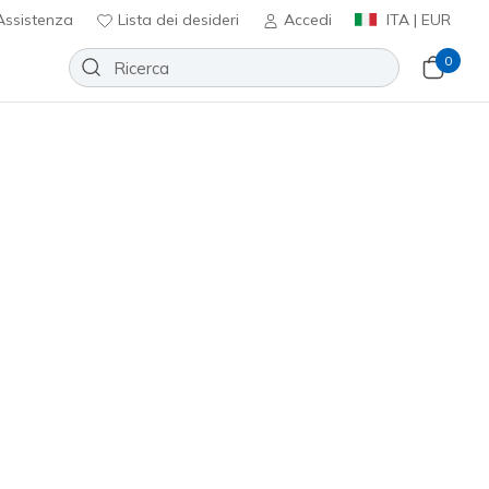
ssistenza
Lista dei desideri
Accedi
ITA | EUR
0
Arcade - Arcata
Aggiungi alla lista dei desideri
865 recensioni
nte 3,4 su 5
ncl. IVA
(#
177195
NVY
)