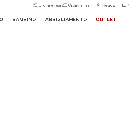
Ordini e resi
Ordini e resi
Negozi
A
O
BAMBINO
ABBIGLIAMENTO
OUTLET
⭐
Skechers VIP:
reso gratuito entro 45 giorni per i memberi
Iscriviti
⭐
casual
Donna
Web Special
Arch Fit 
1
Valutazione clie
€ 75,00
i
Colore
Blu Navy