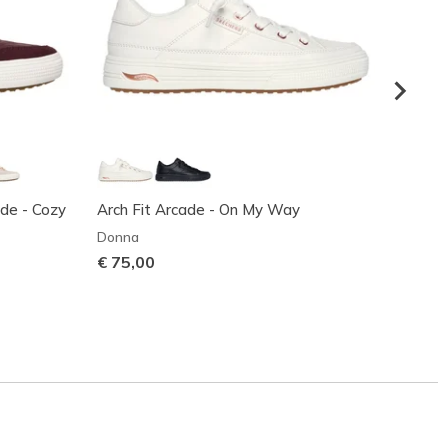
ade - Cozy
Arch Fit Arcade - On My Way
GO WAL
Donna
Donna
€ 75,00
€ 90,