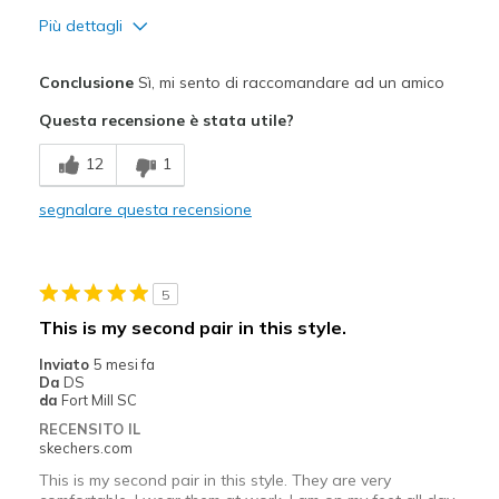
Più dettagli
Pregi
Conclusione
Sì, mi sento di raccomandare ad un amico
Attractive Design
Questa recensione è stata utile?
Breathe Well
12
1
Comfortable
segnalare questa recensione
Stylish
Width
Feels true to width
5
Sizing
Feels true to size
This is my second pair in this style.
Inviato
5 mesi fa
Da
DS
da
Fort Mill SC
RECENSITO IL
skechers.com
This is my second pair in this style. They are very