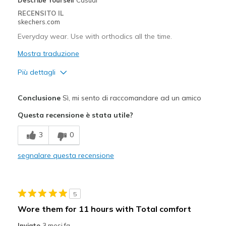
RECENSITO IL
skechers.com
Everyday wear. Use with orthodics all the time.
Mostra traduzione
Più dettagli
Pregi
Conclusione
Sì, mi sento di raccomandare ad un amico
Attractive Design
Questa recensione è stata utile?
Breathe Well
3
0
Comfortable
segnalare questa recensione
Durable
Difetti
5
The shoelaces have to be knotted. They come und
Wore them for 11 hours with Total comfort
Migliori Utilizzi:
Inviato
3 mesi fa