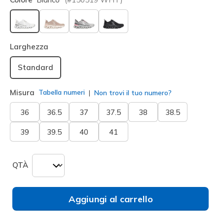
selezionato
Larghezza
Standard
Misura
Tabella numeri
Non trovi il tuo numero?
36
36.5
37
37.5
38
38.5
39
39.5
40
41
QTÀ
Aggiungi al carrello