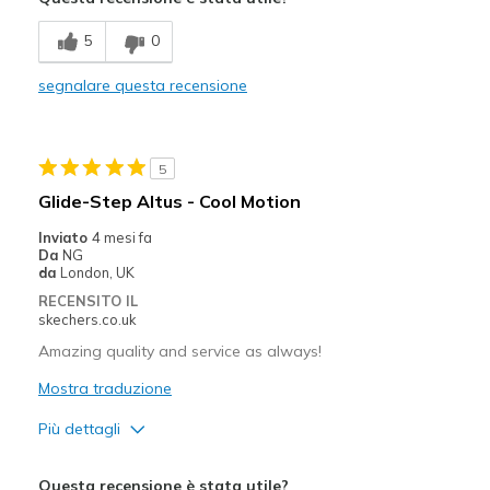
Breathe Well
5
0
Comfortable
segnalare questa recensione
Durable
Feet for 12 to 14 hours a day and they feel grea
5
I work in an urgent care and I'm on my
Glide-Step Altus - Cool Motion
Stylish
Inviato
4 mesi fa
Da
NG
da
London, UK
Difetti
RECENSITO IL
I don't have any cons for this shoe
skechers.co.uk
Amazing quality and service as always!
Migliori Utilizzi:
Casual Wear
Mostra traduzione
Più dettagli
Work daily
Pregi
Width
Feels true to width
Questa recensione è stata utile?