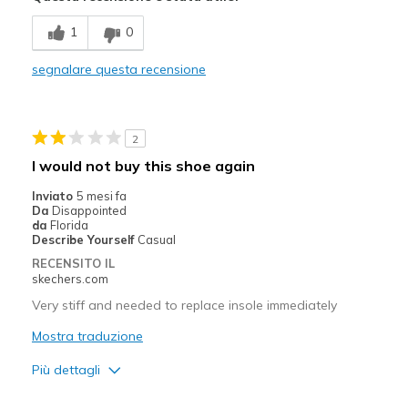
Attractive Design
Sizing
Feels true to size
1
0
View On Shoes
I'm Really Into Shoes
Breathe Well
segnalare questa recensione
Comfortable
Durable
2
Stylish
I would not buy this shoe again
Inviato
5 mesi fa
Da
Disappointed
da
Florida
Describe Yourself
Casual
RECENSITO IL
skechers.com
Very stiff and needed to replace insole immediately
Mostra traduzione
Più dettagli
Pregi