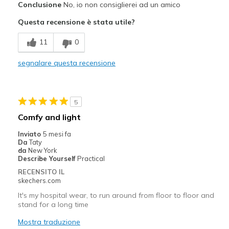
Conclusione
No, io non consiglierei ad un amico
Attractive Design
Questa recensione è stata utile?
Difetti
11
0
Need Break In
segnalare questa recensione
Poor Cushioning
Migliori Utilizzi:
5
Casual Wear
Comfy and light
Width
Feels too narrow
Inviato
5 mesi fa
Sizing
Feels half size too small
Da
Taty
da
New York
View On Shoes
Shoes are for Wearing
Describe Yourself
Practical
RECENSITO IL
skechers.com
It's my hospital wear, to run around from floor to floor and
stand for a long time
Mostra traduzione