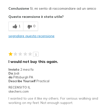
Pregi
Conclusione
Sì, mi sento di raccomandare ad un amico
Attractive Design
Questa recensione è stata utile?
Breathe Well
1
0
Comfortable
segnalare questa recensione
Durable
Stylish
1
Difetti
I would not buy this again.
None
Inviato
2 mesi fa
Da
Jodi
Migliori Utilizzi:
da
Pittsburgh PA
Describe Yourself
Practical
Casual Wear
RECENSITO IL
skechers.com
Going Out
I wanted to use it like my others. For serious walking and
Travel
working on my feet. Not enough support.