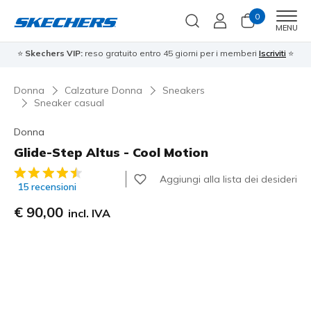
0
Men
MENU
⭐
Skechers VIP:
reso gratuito entro 45 giorni per i memberi
Iscriviti
⭐
Donna
Calzature Donna
Sneakers
Sneaker casual
Donna
Glide-Step Altus - Cool Motion
Valutazione cliente 4 su 5
Aggiungi alla lista dei desideri
15 recensioni
€ 90,00
incl. IVA