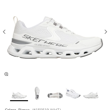
Colore
Bianco
(#
150519
WHT
)