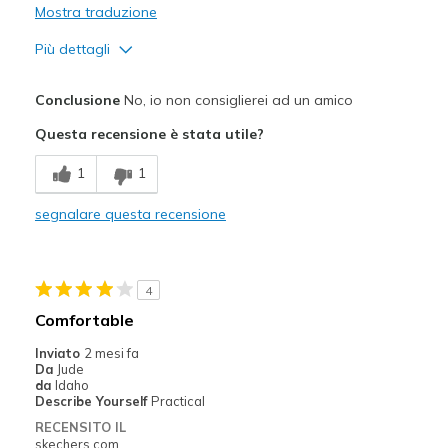
Mostra traduzione
Width
Feels true to width
Sizing
Feels true to size
Più dettagli
View On Shoes
I'm Really Into Shoes
Pregi
Conclusione
No, io non consiglierei ad un amico
Attractive Design
Questa recensione è stata utile?
Breathe Well
1
1
Difetti
segnalare questa recensione
Wear Out Quickly
Migliori Utilizzi:
4
Casual Wear
Comfortable
Width
Feels true to width
Inviato
2 mesi fa
Sizing
Feels true to size
Da
Jude
da
Idaho
View On Shoes
Shoes are for Wearing
Describe Yourself
Practical
RECENSITO IL
skechers.com