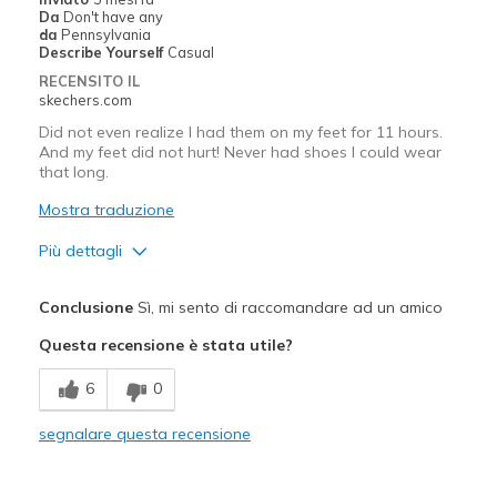
Da
Don't have any
Casual Wear
da
Pennsylvania
Describe Yourself
Casual
Width
Feels true to width
RECENSITO IL
Sizing
Feels true to size
skechers.com
View On Shoes
I'm Into Shoes
Did not even realize I had them on my feet for 11 hours.
And my feet did not hurt! Never had shoes I could wear
that long.
Mostra traduzione
Più dettagli
Pregi
Conclusione
Sì, mi sento di raccomandare ad un amico
Attractive Design
Questa recensione è stata utile?
Breathe Well
6
0
Comfortable
segnalare questa recensione
Durable
Stylish