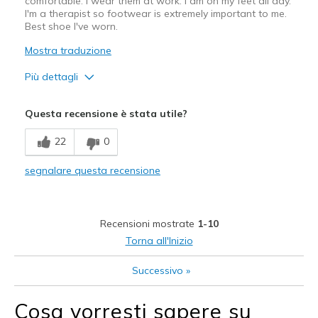
comfortable. I wear them at work. I am on my feet all day.
I'm a therapist so footwear is extremely important to me.
Best shoe I've worn.
Mostra traduzione
Più dettagli
Pregi
Questa recensione è stata utile?
Attractive Design
22
0
Comfortable
segnalare questa recensione
Stylish
Migliori Utilizzi:
Recensioni mostrate
1-10
Casual Wear
Torna all'Inizio
Travel
Successivo
»
Width
Feels true to width
Cosa vorresti sapere su
Sizing
Feels true to size