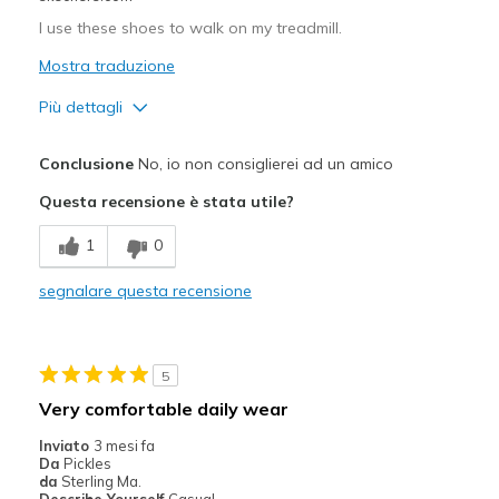
I use these shoes to walk on my treadmill.
Mostra traduzione
Più dettagli
Pregi
Conclusione
No, io non consiglierei ad un amico
Attractive Design
Questa recensione è stata utile?
Durable
1
0
Difetti
segnalare questa recensione
It's a little heavy
Migliori Utilizzi:
5
Casual Wear
Very comfortable daily wear
Width
Feels true to width
Inviato
3 mesi fa
Sizing
Feels true to size
Da
Pickles
da
Sterling Ma.
View On Shoes
Shoes are for Wearing
Describe Yourself
Casual