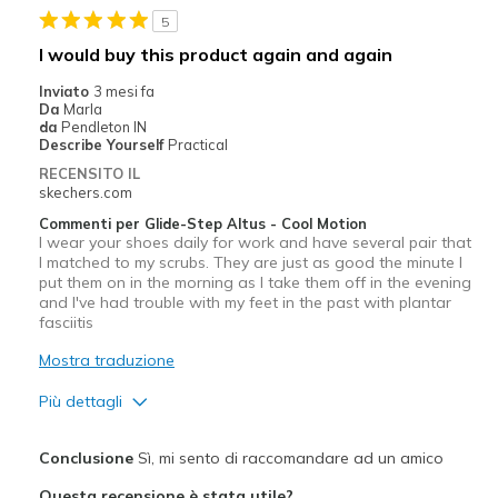
5
Migliori Utilizzi:
I would buy this product again and again
Casual Wear
Inviato
3 mesi fa
Da
Marla
Going Out
da
Pendleton IN
Describe Yourself
Practical
Width
Feels true to width
RECENSITO IL
skechers.com
Sizing
Feels true to size
View On Shoes
Shoes are for Wearing
Commenti per Glide-Step Altus - Cool Motion
I wear your shoes daily for work and have several pair that
I matched to my scrubs. They are just as good the minute I
put them on in the morning as I take them off in the evening
and I've had trouble with my feet in the past with plantar
fasciitis
Mostra traduzione
Più dettagli
Pregi
Conclusione
Sì, mi sento di raccomandare ad un amico
Attractive Design
Questa recensione è stata utile?