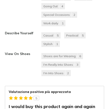
Going Out
4
Special Occasions
2
Work daily
1
Describe Yourself
Casual
5
Practical
5
Stylish
1
View On Shoes
Shoes are for Wearing
6
I'm Really Into Shoes
3
I'm Into Shoes
2
Valutazione positiva più apprezzata
5
I would buy this product again and again