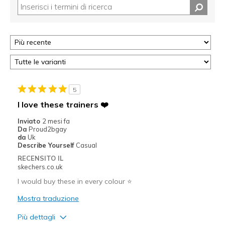
5
I love these trainers ❤️
Inviato
2 mesi fa
Da
Proud2bgay
da
Uk
Describe Yourself
Casual
RECENSITO IL
skechers.co.uk
I would buy these in every colour ⭐️
Mostra traduzione
Più dettagli