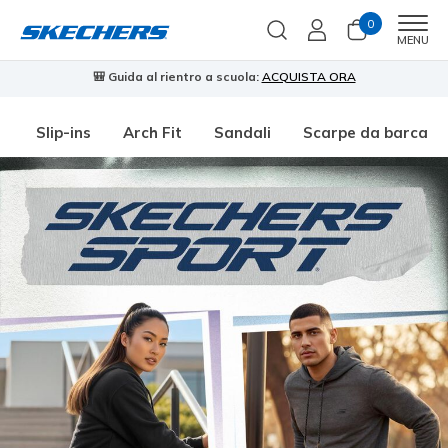
0
Men
MENU
🎒 Guida al rientro a scuola:
ACQUISTA ORA
⭐
Slip-ins
Arch Fit
Sandali
Scarpe da barca