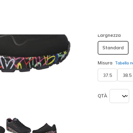
Colore
Nero
(#
seleziona
Larghezza
Standard
Misura
Tabella n
37.5
38.5
QTÀ