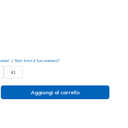
155506
BBK
)
to
umeri
Non trovi il tuo numero?
41
Aggiungi al carrello