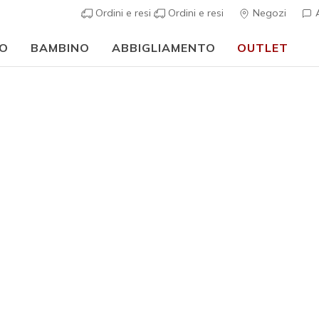
Ordini e resi
Ordini e resi
Negozi
A
O
BAMBINO
ABBIGLIAMENTO
OUTLET
⭐
Skechers VIP:
reso gratuito entro 45 giorni per i memberi
Iscriviti
⭐
casual
Donna
Collaborazione
Skechers 
7
Valutazione clie
€ 100,0
Escluso dalle 