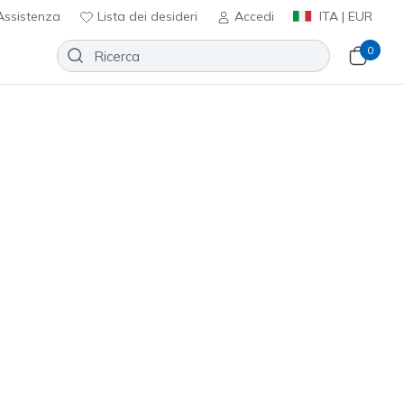
ssistenza
Lista dei desideri
Accedi
ITA | EUR
0
x JGoldcrown: Uno - Loving Love
Aggiungi alla lista dei desideri
1 recensioni
nte 3,3 su 5
0
incl. IVA
promozioni.