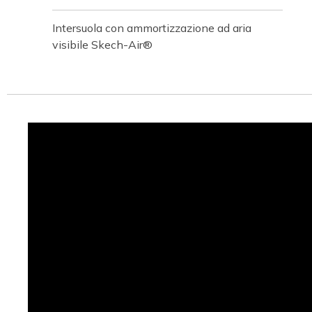
Intersuola con ammortizzazione ad aria
visibile Skech-Air®