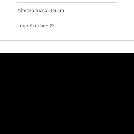
Altezza tacco: 3,8 cm
Logo Skechers®