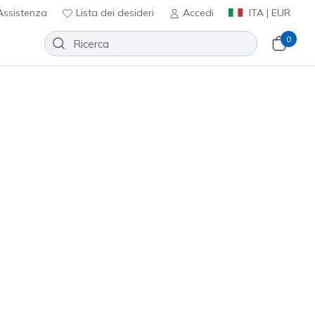
ssistenza
Lista dei desideri
Accedi
ITA | EUR
0
Slip-ins: Aero Spark
Aggiungi alla lista dei desideri
8 recensioni
nte 5 su 5
0
incl. IVA
(#
172205
RSGD
)