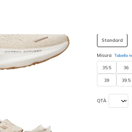
Larghezza
Standard
Misura
Tabella n
35.5
36
39
39.5
QTÀ