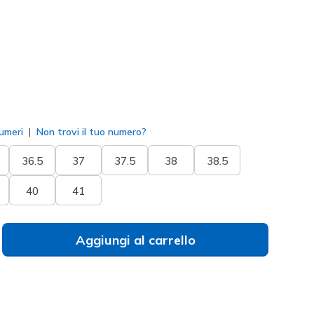
selezionato
umeri
Non trovi il tuo numero?
36.5
37
37.5
38
38.5
40
41
Aggiungi al carrello