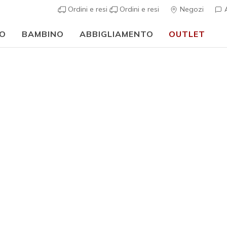
Ordini e resi
Ordini e resi
Negozi
A
O
BAMBINO
ABBIGLIAMENTO
OUTLET
⭐
Skechers VIP:
reso gratuito entro 45 giorni per i memberi
Iscriviti
⭐
sportive
Donna
Sport tech
Skechers 
2
Valutazione clie
€ 150,0
Colore
Rosaoro