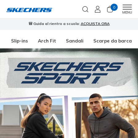
0
Men
MENU
🎒 Guida al rientro a scuola:
ACQUISTA ORA
⭐
Slip-ins
Arch Fit
Sandali
Scarpe da barca