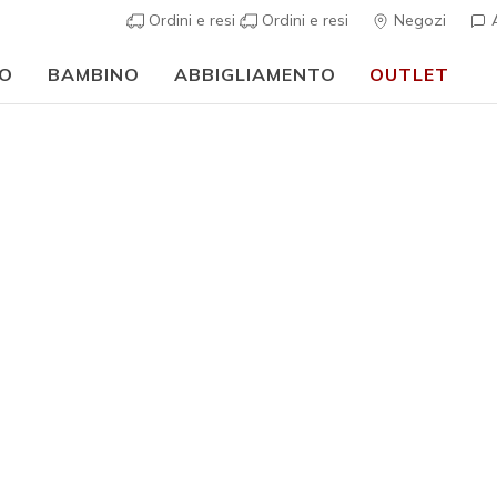
Ordini e resi
Ordini e resi
Negozi
A
O
BAMBINO
ABBIGLIAMENTO
OUTLET
⭐
Skechers VIP:
reso gratuito entro 45 giorni per i memberi
Iscriviti
⭐
sportive
Donna
Skechers 
Endeavou
2
Valutazione clie
€ 100,0