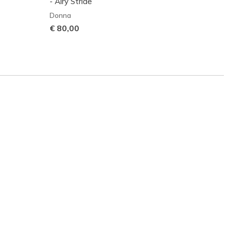
- Airy Stride
Fit 2.
Donna
Donna
€ 80,00
€ 135