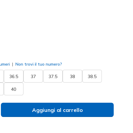
osa
(#
129474
BKPK
)
to
umeri
Non trovi il tuo numero?
36.5
37
37.5
38
38.5
40
Aggiungi al carrello