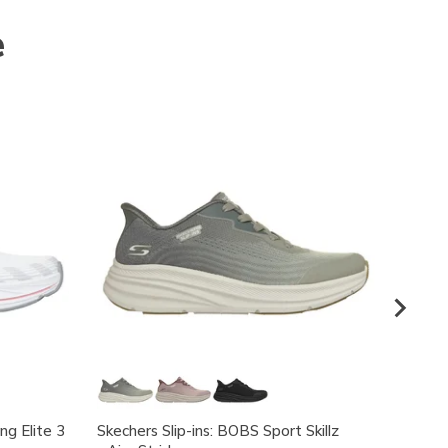
e
ng Elite 3
Skechers Slip-ins: BOBS Sport Skillz
Skeche