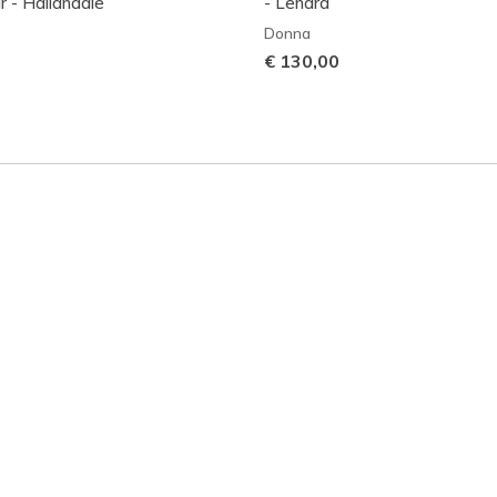
 - Hallandale
- Lenara
Donna
€ 130,00