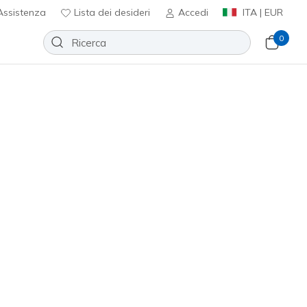
ssistenza
Lista dei desideri
Accedi
ITA | EUR
0
Slip-ins: Max Cushioning
r - Cardova
Aggiungi alla lista dei desideri
6 recensioni
nte 4,7 su 5
0
incl. IVA