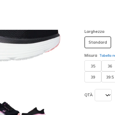
Colore
Nero / R
seleziona
Larghezza
Standard
Misura
Tabella n
35
36
39
39.5
QTÀ