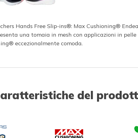
echers Hands Free Slip-ins®: Max Cushioning® Endeav
senta una tomaia in mesh con applicazioni in pelle e 
ning® eccezionalmente comoda.
aratteristiche del prodot