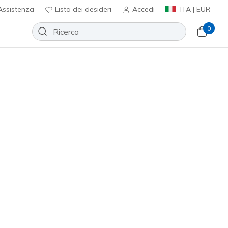
ssistenza
Lista dei desideri
Accedi
ITA | EUR
0
Slip-ins: Arch Fit Arcade - Cozy
ming Daze
Aggiungi alla lista dei desideri
7 recensioni
nte 3,9 su 5
ncl. IVA