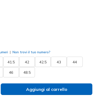
183227
GRY
)
to
umeri
Non trovi il tuo numero?
41.5
42
42.5
43
44
46
48.5
Aggiungi al carrello