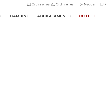
Ordini e resi
Ordini e resi
Negozi
A
O
BAMBINO
ABBIGLIAMENTO
OUTLET
🎒 Guida al rientro a scuola:
ACQUISTA ORA
Uomo
Di tendenza
Skechers 
Fit Char
8
Valutazione clie
€ 90,00
i