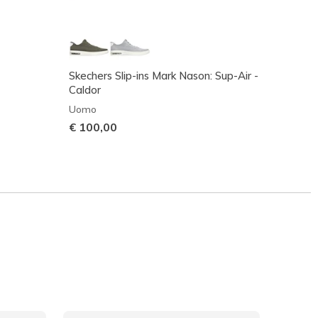
Skechers Slip-ins Mark Nason: Sup-Air -
Waterp
Caldor
Uomo
Uomo
€ 110
€ 100,00