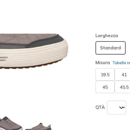
Colore
Grigio
(#
seleziona
Larghezza
Standard
Misura
Tabella n
39.5
41
45
45.5
QTÀ