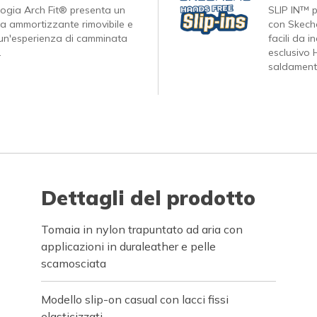
logia Arch Fit® presenta un
SLIP IN™ p
ta ammortizzante rimovibile e
con Skeche
 un'esperienza di camminata
facili da 
.
esclusivo 
saldamente
Dettagli del prodotto
Tomaia in nylon trapuntato ad aria con
applicazioni in duraleather e pelle
scamosciata
Modello slip-on casual con lacci fissi
elasticizzati