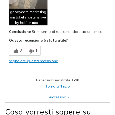
Attractive Design
goodyears marketing
Comfortable
mistake! shortens live
Durable
by half or more!
Conclusione
Sì, mi sento di raccomandare ad un amico
Difetti
Questa recensione è stata utile?
Wear Out Quickly
3
1
goodyear tread has hole in it and absorbs water
segnalare questa recensione
Migliori Utilizzi:
Casual Wear
Recensioni mostrate
1-10
Width
Feels true to width
Torna all'Inizio
Sizing
Feels half size too small
View On Shoes
Shoes are for Wearing
Successivo
»
Cosa vorresti sapere su