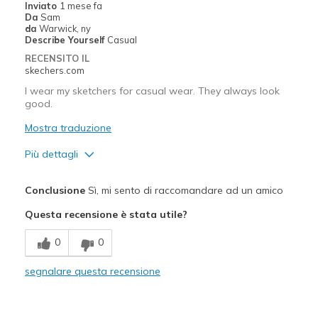
Inviato
1 mese fa
Width
Feels true to width
Da
Sam
da
Warwick, ny
Sizing
Feels true to size
Describe Yourself
Casual
View On Shoes
Shoes are for Wearing
RECENSITO IL
skechers.com
I wear my sketchers for casual wear. They always look
good.
Mostra traduzione
Più dettagli
Pregi
Conclusione
Sì, mi sento di raccomandare ad un amico
Breathe Well
Questa recensione è stata utile?
Comfortable
0
0
Durable
segnalare questa recensione
Stylish
Migliori Utilizzi: