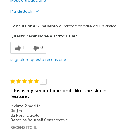
Mostra traduzione
Più dettagli
Pregi
Conclusione
Sì, mi sento di raccomandare ad un amico
Comfortable
Questa recensione è stata utile?
Difetti
1
0
Not crazy about the color
segnalare questa recensione
Migliori Utilizzi:
Casual Wear
5
Travel
This is my second pair and I like the slip in
feature.
Width
Feels true to width
Sizing
Feels true to size
Inviato
2 mesi fa
Da
Jim
View On Shoes
Shoes are for Wearing
da
North Dakota
Describe Yourself
Conservative
RECENSITO IL