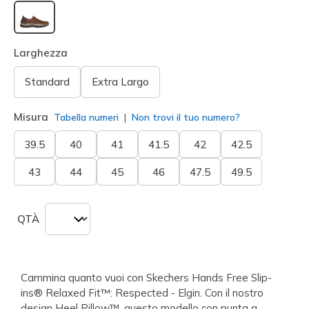
selezionato
Larghezza
Standard
Extra Largo
Misura
Tabella numeri
Non trovi il tuo numero?
39.5
40
41
41.5
42
42.5
43
44
45
46
47.5
49.5
QTÀ
Cammina quanto vuoi con Skechers Hands Free Slip-
ins® Relaxed Fit™: Respected - Elgin. Con il nostro
design Heel Pillow™, questo modello con punta a