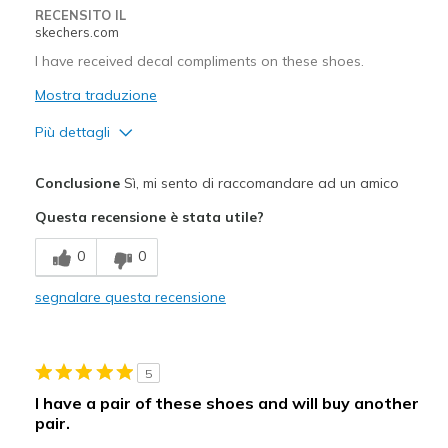
RECENSITO IL
skechers.com
I have received decal compliments on these shoes.
Mostra traduzione
Più dettagli
Pregi
Conclusione
Sì, mi sento di raccomandare ad un amico
Attractive Design
Questa recensione è stata utile?
Comfortable
0
0
Stylish
segnalare questa recensione
Migliori Utilizzi:
Casual Wear
5
Going Out
I have a pair of these shoes and will buy another
pair.
Special Occasions