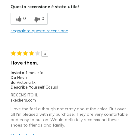
Attractive Design
Questa recensione è stata utile?
Comfortable
0
0
Stylish
segnalare questa recensione
Migliori Utilizzi:
Casual Wear
4
Travel
I love them.
Width
Feels true to width
Inviato
1 mese fa
Da
Neva
Sizing
Feels true to size
da
Victoria Tx
View On Shoes
Shoes are for Wearing
Describe Yourself
Casual
RECENSITO IL
skechers.com
I love the feel although not crazy about the color. But over
all I'm pleased with my purchase. They are very comfortable
and easy to put on. Would definitely recommend these
shoes to friends and family.