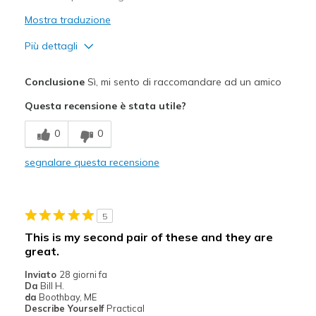
Mostra traduzione
Più dettagli
Pregi
Conclusione
Sì, mi sento di raccomandare ad un amico
Attractive Design
Questa recensione è stata utile?
Comfortable
0
0
Durable
segnalare questa recensione
Stylish
Migliori Utilizzi:
5
Casual Wear
This is my second pair of these and they are
great.
Width
Feels true to width
Sizing
Feels true to size
Inviato
28 giorni fa
Da
Bill H.
da
Boothbay, ME
Describe Yourself
Practical