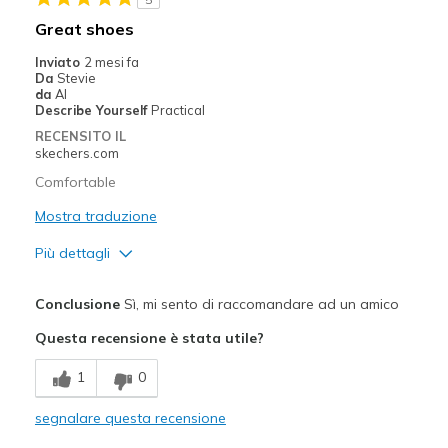
Great shoes
Inviato
2 mesi fa
Da
Stevie
da
Al
Describe Yourself
Practical
RECENSITO IL
skechers.com
Comfortable
Mostra traduzione
Più dettagli
Pregi
Conclusione
Sì, mi sento di raccomandare ad un amico
Comfortable
Questa recensione è stata utile?
Difetti
1
0
Need Break In
segnalare questa recensione
Migliori Utilizzi: