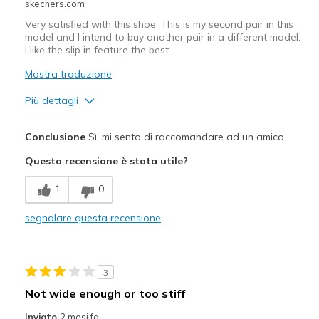
skechers.com
Very satisfied with this shoe. This is my second pair in this
model and I intend to buy another pair in a different model.
I like the slip in feature the best.
Mostra traduzione
Più dettagli
Pregi
Conclusione
Sì, mi sento di raccomandare ad un amico
Attractive Design
Questa recensione è stata utile?
Comfortable
1
0
Stylish
segnalare questa recensione
Migliori Utilizzi:
Casual Wear
3
Going Out
Not wide enough or too stiff
Travel
Inviato
2 mesi fa