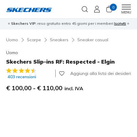
0
Men
MENU
⭐
Skechers VIP:
reso gratuito entro 45 giorni per i memberi
Iscriviti
⭐
Uomo
Scarpe
Sneakers
Sneaker casual
Uomo
Skechers Slip-ins RF: Respected - Elgin
Valutazione cliente 3,4 su 5
Aggiungi alla lista dei desideri
403 recensioni
€ 100,00
-
€ 110,00
incl. IVA