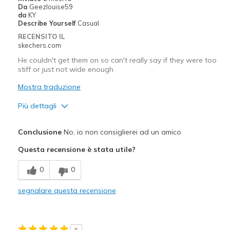
Da
Geezlouise59
Width
Feels true to width
da
KY
Describe Yourself
Casual
Sizing
Feels true to size
RECENSITO IL
View On Shoes
Shoes are for Wearing
skechers.com
He couldn't get them on so can't really say if they were too
stiff or just not wide enough
Mostra traduzione
Più dettagli
Pregi
Conclusione
No, io non consiglierei ad un amico
Attractive Design
Questa recensione è stata utile?
Difetti
0
0
Need Break In
segnalare questa recensione
Width
Feels too narrow
Sizing
Feels full size too small
View On Shoes
Shoes are for Wearing
5