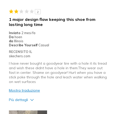
Going Out
2
Width
Feels true to width
1 major design flaw keeping this shoe from
Sizing
Feels true to size
lasting long time
View On Shoes
Shoes are for Wearing
Inviato
2 mesi fa
Da
hoen
da
Illinois
Describe Yourself
Casual
RECENSITO IL
skechers.com
I have never bought a goodyear tire with a hole it its tread
and wish these didnt have a hole in them.They wear out
fast in center. Shame on goodyear! Hurt when you have a
stick poke through the hole and leach water when walking
on wet surfaces
Mostra traduzione
Più dettagli
Pregi