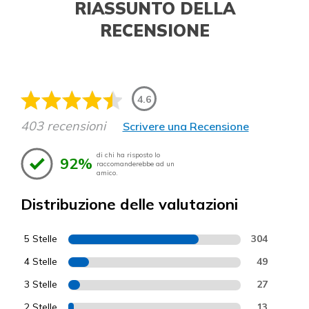
RIASSUNTO DELLA
RECENSIONE
4.6
403 recensioni
Scrivere una Recensione
di chi ha risposto lo
92%
raccomanderebbe ad un
amico.
Distribuzione delle valutazioni
5 Stelle
304
4 Stelle
49
3 Stelle
27
2 Stelle
13