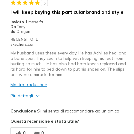
5
Casual Wear
I will keep buying this particular brand and style
Going Out
Inviato
1 mese fa
Da
Tony
Travel
da
Oregon
RECENSITO IL
Width
Feels true to width
skechers.com
Sizing
Feels true to size
My husband uses these every day. He has Achilles heal and
View On Shoes
Shoes are for Wearing
a bone spur. They seem to help with keeping his feet from
hurting so much. He has also had both knees replaced and
its hard for him to bed down to put his shoes on. The slips
ons were a miracle for him.
Mostra traduzione
Più dettagli
View On Shoes
Shoes are for Wearing
Conclusione
Sì, mi sento di raccomandare ad un amico
Questa recensione è stata utile?
0
0