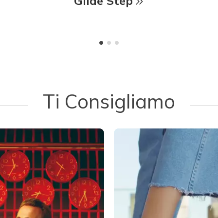
Glide Step
Ti Consigliamo
d next buttons to navigate.