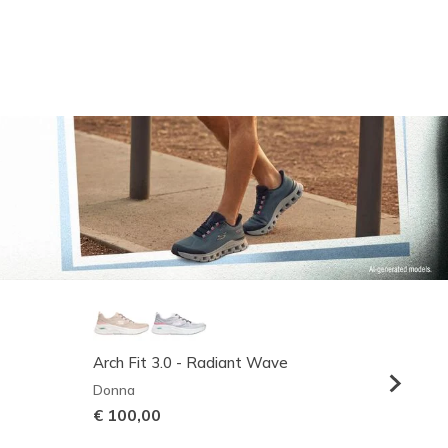
Arch Fit 3.0 - Radiant Wave
Relaxed
Donna
Uomo
€ 100,00
€ 95,0