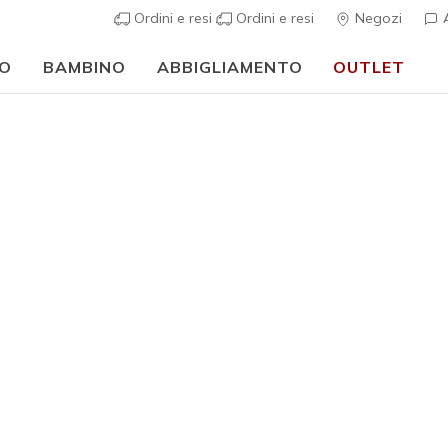
Ordini e resi
Ordini e resi
Negozi
A
O
BAMBINO
ABBIGLIAMENTO
OUTLET
⭐
Skechers VIP:
reso gratuito entro 45 giorni per i memberi
Iscriviti
⭐
ch Fit
Sandali
Scarpe da b