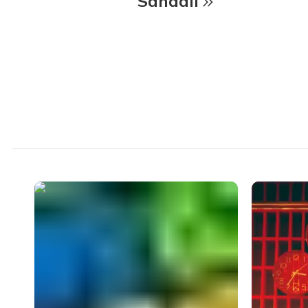
Sandali
Media Carousel - Carousel with product photos. Use the previous an