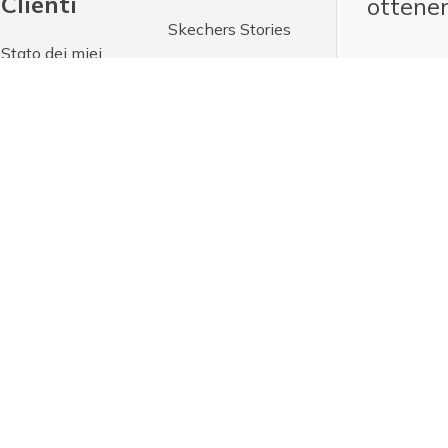
Clienti
ottene
Skechers Stories
Stato dei miei
Carriera
ordini e resi
Informazioni
Contattaci
aziendali
Politica di Reso
*Registran
Responsabilità
le e-mail 
Centro assistenza
sociale
utilizzo d
promozion
Spedizione e
promozion
consegna
Hong Kong SAR
India
 Sulla Privacy
Canale di Whistleblowing
Condizioni d'uso
Punto 
Copyright 2026 SKECHERS USA, Inc.
Malaysia
New Zealand