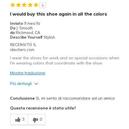
Migliori Utilizzi:
5
Casual Wear
I would buy this shoe again in all the colors
Going Out
Inviato
9 mesi fa
Da
J. Smooth
Special Occasions
da
Richmond, CA
Describe Yourself
Stylish
Travel
RECENSITO IL
skechers.com
Width
Feels true to width
I wear the shoes for work and on special occasions when
Sizing
Feels true to size
I'm wearing colors that coordinate with the shoe.
View On Shoes
Shoes are for Wearing
Mostra traduzione
Più dettagli
Pregi
Conclusione
Sì, mi sento di raccomandare ad un amico
Attractive Design
Questa recensione è stata utile?
Breathe Well
3
0
Comfortable