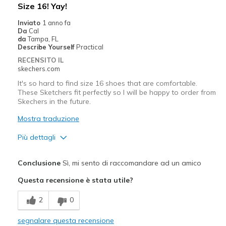
Size 16! Yay!
Inviato
1 anno fa
Da
Cal
da
Tampa, FL
Describe Yourself
Practical
RECENSITO IL
skechers.com
It's so hard to find size 16 shoes that are comfortable.
These Sketchers fit perfectly so I will be happy to order from
Skechers in the future.
Mostra traduzione
Più dettagli
Pregi
Conclusione
Sì, mi sento di raccomandare ad un amico
Attractive Design
Questa recensione è stata utile?
Breathe Well
2
0
Comfortable
segnalare questa recensione