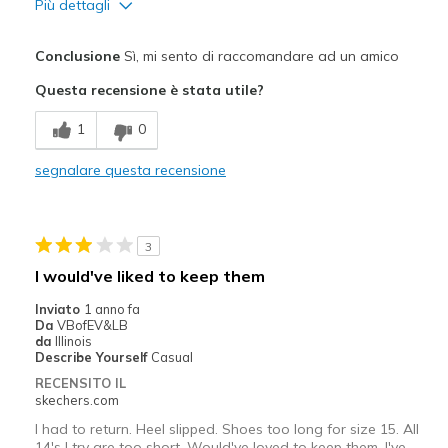
Più dettagli
Pregi
Conclusione
Sì, mi sento di raccomandare ad un amico
Attractive Design
Questa recensione è stata utile?
Comfortable
1
0
Durable
segnalare questa recensione
Stylish
Migliori Utilizzi:
3
Casual Wear
I would've liked to keep them
Going Out
Inviato
1 anno fa
Da
VBofEV&LB
Special Occasions
da
Illinois
Describe Yourself
Casual
Travel
RECENSITO IL
skechers.com
Width
Feels true to width
I had to return. Heel slipped. Shoes too long for size 15. All
Sizing
Feels true to size
14's I try are too short. Would've loved to keep them. I've