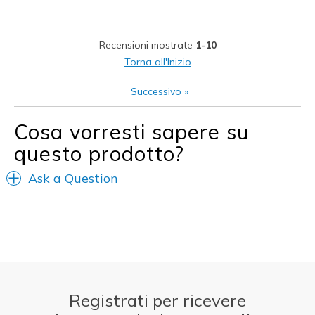
Durable
Stylish
Recensioni mostrate
1-10
Migliori Utilizzi:
Torna all'Inizio
Casual Wear
Successivo
»
Going Out
Cosa vorresti sapere su
Sizing
Feels true to size
questo prodotto?
View On Shoes
Shoes are for Wearing
Ask a Question
Registrati per ricevere