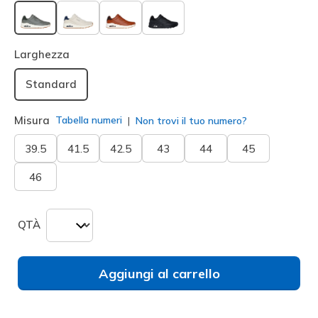
selezionato
Larghezza
Standard
Misura
Tabella numeri
Non trovi il tuo numero?
39.5
41.5
42.5
43
44
45
46
QTÀ
Aggiungi al carrello