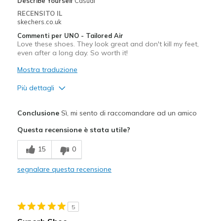
Describe Yourself
Casual
Sizing
Feels true to size
RECENSITO IL
View On Shoes
I'm Really Into Shoes
skechers.co.uk
Commenti per UNO - Tailored Air
Love these shoes. They look great and don't kill my feet,
even after a long day. So worth it!
Mostra traduzione
Più dettagli
Pregi
Conclusione
Sì, mi sento di raccomandare ad un amico
Attractive Design
Questa recensione è stata utile?
Comfortable
15
0
Durable
segnalare questa recensione
Stylish
Migliori Utilizzi:
5
Casual Wear