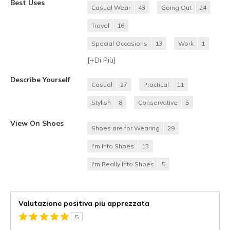
Best Uses
Casual Wear
43
Going Out
24
Travel
16
Special Occasions
13
Work
1
[+
Di Più
]
Describe Yourself
Casual
27
Practical
11
Stylish
8
Conservative
5
View On Shoes
Shoes are for Wearing
29
I'm Into Shoes
13
I'm Really Into Shoes
5
Valutazione positiva più apprezzata
5