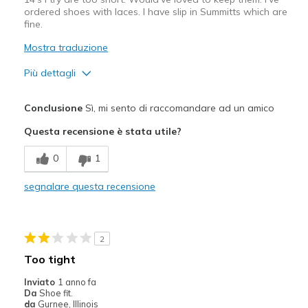
ordered shoes with laces. I have slip in Summitts which are
View On Shoes
I'm Into Shoes
fine.
Mostra traduzione
Più dettagli
Pregi
Conclusione
Sì, mi sento di raccomandare ad un amico
Attractive Design
Questa recensione è stata utile?
Comfortable
0
1
Stylish
segnalare questa recensione
Migliori Utilizzi:
Casual Wear
2
Width
Feels true to width
Too tight
Sizing
Feels half size too big
Inviato
1 anno fa
View On Shoes
Shoes are for Wearing
Da
Shoe fit.
da
Gurnee, Illinois