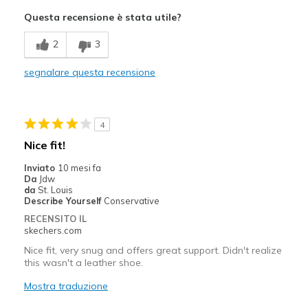
Attractive Design
Questa recensione è stata utile?
2
3
segnalare questa recensione
4
Nice fit!
Inviato
10 mesi fa
Da
Jdw
da
St. Louis
Describe Yourself
Conservative
RECENSITO IL
skechers.com
Nice fit, very snug and offers great support. Didn't realize
this wasn't a leather shoe.
Mostra traduzione