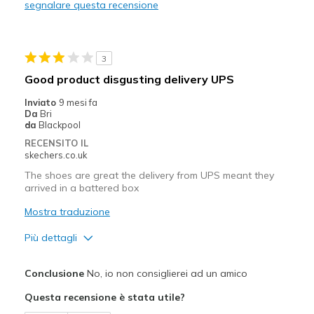
segnalare questa recensione
Durable
Stylish
3
Difetti
Good product disgusting delivery UPS
Need Break In
Inviato
9 mesi fa
Da
Bri
Migliori Utilizzi:
da
Blackpool
RECENSITO IL
Casual Wear
skechers.co.uk
Going Out
The shoes are great the delivery from UPS meant they
arrived in a battered box
Special Occasions
Mostra traduzione
Travel
Più dettagli
Width
Feels true to width
Pregi
Sizing
Feels true to size
Conclusione
No, io non consiglierei ad un amico
Comfortable
View On Shoes
I'm Into Shoes
Questa recensione è stata utile?