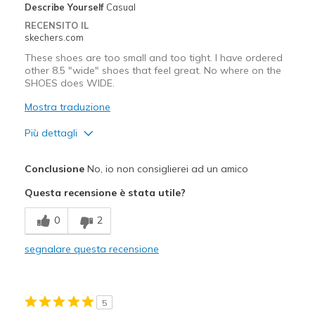
Describe Yourself
Casual
RECENSITO IL
skechers.com
These shoes are too small and too tight. I have ordered
other 8.5 "wide" shoes that feel great. No where on the
SHOES does WIDE.
Mostra traduzione
Più dettagli
Pregi
Conclusione
No, io non consiglierei ad un amico
Attractive Design
Questa recensione è stata utile?
Migliori Utilizzi:
0
2
Going Out
segnalare questa recensione
Width
Feels too narrow
Sizing
Feels full size too small
View On Shoes
Shoes are for Wearing
5