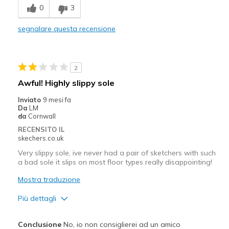
Width
Feels true to width
0
3
Sizing
Feels true to size
segnalare questa recensione
2
Awful! Highly slippy sole
Inviato
9 mesi fa
Da
LM
da
Cornwall
RECENSITO IL
skechers.co.uk
Very slippy sole, ive never had a pair of sketchers with such
a bad sole it slips on most floor types really disappointing!
Mostra traduzione
Più dettagli
Pregi
Conclusione
No, io non consiglierei ad un amico