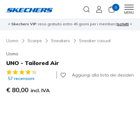
0
Men
MENU
⭐
Skechers VIP:
reso gratuito entro 45 giorni per i memberi
Iscriviti
⭐
Uomo
Scarpe
Sneakers
Sneaker casual
Uomo
UNO - Tailored Air
Valutazione cliente 4,8 su 5
Aggiungi alla lista dei desideri
57 recensioni
€ 80,00
incl. IVA