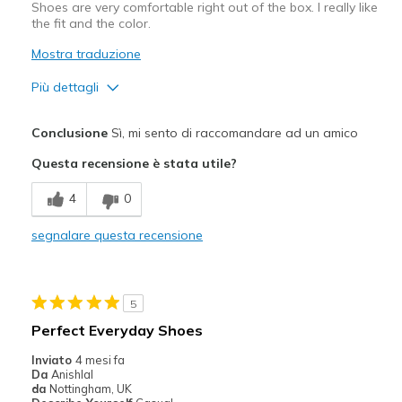
Shoes are very comfortable right out of the box. I really like
the fit and the color.
Mostra traduzione
Più dettagli
Pregi
Conclusione
Sì, mi sento di raccomandare ad un amico
Attractive Design
Questa recensione è stata utile?
Comfortable
4
0
Durable
segnalare questa recensione
Stylish
Migliori Utilizzi:
5
Casual Wear
Perfect Everyday Shoes
Travel
Inviato
4 mesi fa
Da
Anishlal
Width
Feels true to width
da
Nottingham, UK