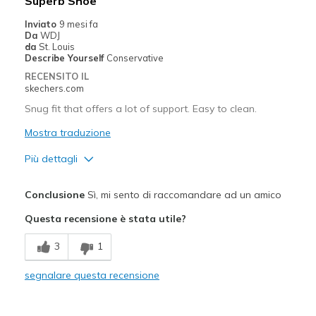
Superb Shoe
Going Out
Inviato
9 mesi fa
Da
WDJ
Travel
da
St. Louis
Describe Yourself
Conservative
Width
Feels true to width
RECENSITO IL
skechers.com
Sizing
Feels true to size
View On Shoes
I'm Really Into Shoes
Snug fit that offers a lot of support. Easy to clean.
Mostra traduzione
Più dettagli
Pregi
Conclusione
Sì, mi sento di raccomandare ad un amico
Attractive Design
Questa recensione è stata utile?
Comfortable
3
1
Durable
segnalare questa recensione
Stylish