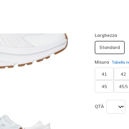
Colore
Bianco / 
seleziona
Larghezza
Standard
Misura
Tabella n
41
42
45
45.5
QTÀ