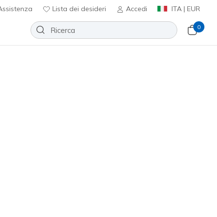
ssistenza
Lista dei desideri
Accedi
ITA | EUR
0
Slip-ins: GO RUN Consistent 2.0 -
w
Aggiungi alla lista dei desideri
9 recensioni
nte 5 su 5
ncl. IVA