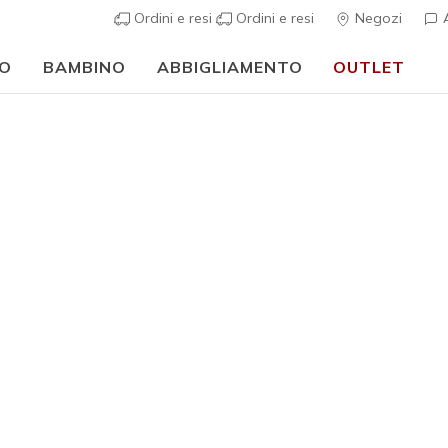
Ordini e resi
Ordini e resi
Negozi
A
O
BAMBINO
ABBIGLIAMENTO
OUTLET
⭐
Skechers VIP:
reso gratuito entro 45 giorni per i memberi
Iscriviti
⭐
Uomo
Best seller
Skechers 
Worldvie
3
Valutazione clie
€ 90,00
i