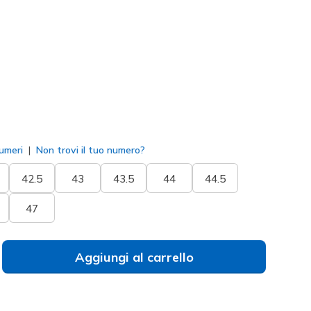
Grigio
(#
220880
WGY
)
to
umeri
Non trovi il tuo numero?
42.5
43
43.5
44
44.5
47
Aggiungi al carrello