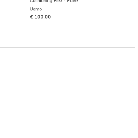
Cushioning Flex - Pave
Endea
Uomo
Uomo
€ 100,00
€ 110