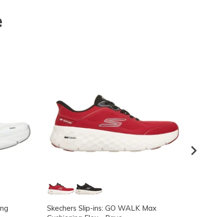
e
ing
Skechers Slip-ins: GO WALK Max
Skeche