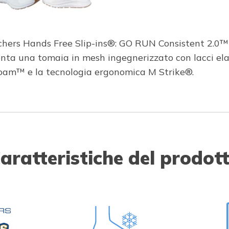
echers Hands Free Slip-ins®: GO RUN Consistent 2.0™ 
senta una tomaia in mesh ingegnerizzato con lacci e
Foam™ e la tecnologia ergonomica M Strike®.
aratteristiche del prodot