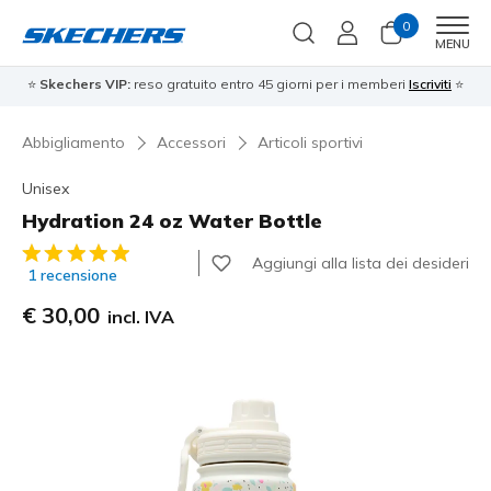
0
Men
MENU
⭐
Skechers VIP:
reso gratuito entro 45 giorni per i memberi
Iscriviti
⭐
Abbigliamento
Accessori
Articoli sportivi
Unisex
Hydration 24 oz Water Bottle
Valutazione cliente 4,3 su 5
Aggiungi alla lista dei desideri
1 recensione
€ 30,00
incl. IVA