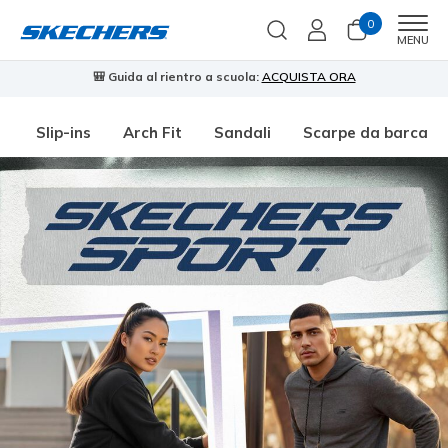
0
Men
MENU
🎒 Guida al rientro a scuola:
ACQUISTA ORA
⭐
Slip-ins
Arch Fit
Sandali
Scarpe da barca