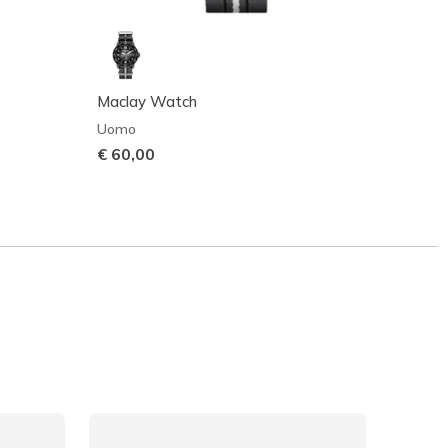
Maclay Watch
Macla
Uomo
Uomo
€ 60,00
€ 60,