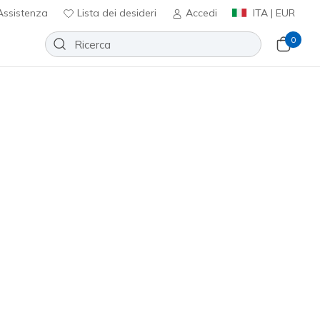
ssistenza
Lista dei desideri
Accedi
ITA | EUR
0
s Watch
Aggiungi alla lista dei desideri
essuna recensione
nte 3,1 su 5
ncl. IVA
SR5286
BLK
)