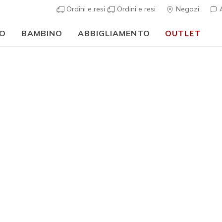
Ordini e resi
Ordini e resi
Negozi
A
O
BAMBINO
ABBIGLIAMENTO
OUTLET
🎒 Guida al rientro a scuola:
ACQUISTA ORA
Uomo
Glen Oak
N
Valutazione clie
€ 65,00
i
Colore
Nero
(#