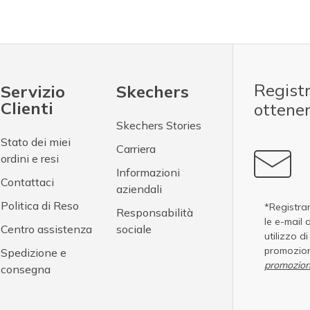
Registr
Servizio
Skechers
Clienti
ottene
Skechers Stories
Stato dei miei
Carriera
ordini e resi
Informazioni
Contattaci
aziendali
Politica di Reso
*Registran
Responsabilità
le e-mail 
Centro assistenza
sociale
utilizzo d
promozion
Spedizione e
promozion
consegna