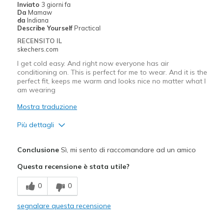
Inviato
3 giorni fa
Da
Mamaw
da
Indiana
Describe Yourself
Practical
RECENSITO IL
skechers.com
I get cold easy. And right now everyone has air
conditioning on. This is perfect for me to wear. And it is the
perfect fit, keeps me warm and looks nice no matter what I
am wearing
Mostra traduzione
Più dettagli
Pregi
Conclusione
Sì, mi sento di raccomandare ad un amico
Attractive Design
Questa recensione è stata utile?
Comfortable
0
0
Stylish
segnalare questa recensione
Migliori Utilizzi: