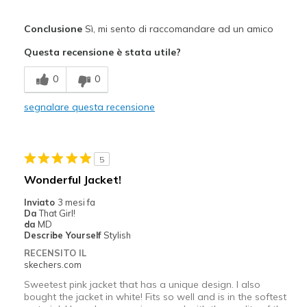
Pregi
Conclusione
Sì, mi sento di raccomandare ad un amico
Attractive Design
Questa recensione è stata utile?
Migliori Utilizzi:
0
0
Casual Wear
segnalare questa recensione
Sizing
Feels true to size
5
Wonderful Jacket!
Inviato
3 mesi fa
Da
That Girl!
da
MD
Describe Yourself
Stylish
RECENSITO IL
skechers.com
Sweetest pink jacket that has a unique design. I also
bought the jacket in white! Fits so well and is in the softest