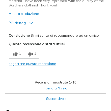
material. I have been very impressed with the quality of the
Skechers clothing! Thank you!
Mostra traduzione
Più dettagli
Pregi
Conclusione
Sì, mi sento di raccomandare ad un amico
Attractive Design
Questa recensione è stata utile?
Breathe Well
1
1
Comfortable
segnalare questa recensione
Durable
Stylish
Recensioni mostrate
1-10
Migliori Utilizzi:
Torna all'Inizio
Casual Wear
Successivo
»
Going Out