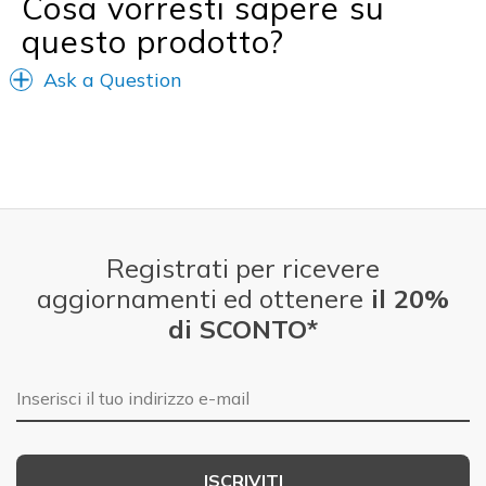
Cosa vorresti sapere su
Travel
questo prodotto?
Width
Feels true to width
Ask a Question
Sizing
Feels true to size
Registrati per ricevere
aggiornamenti ed ottenere
il 20%
di SCONTO*
E-mail
ISCRIVITI