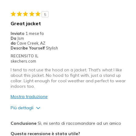
Casual Wear
5
Travel
Great jacket
Sizing
Feels true to size
Inviato
1 mese fa
Da
Jsm
da
Cave Creek, AZ
Describe Yourself
Stylish
RECENSITO IL
skechers.com
I tend to not use the hood on a jacket. That's what I like
about this jacket. No hood to fight with, just a stand up
collar. Light enough for cool weather and perfect to wear
indoors too.
Mostra traduzione
Più dettagli
Pregi
Conclusione
Sì, mi sento di raccomandare ad un amico
Attractive Design
Questa recensione è stata utile?