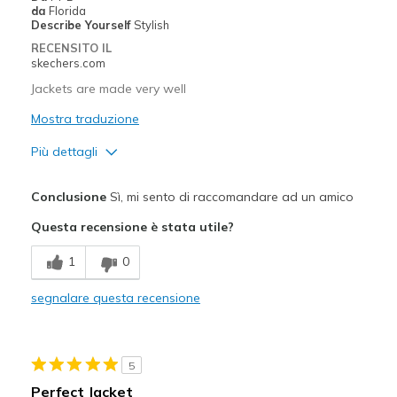
da
Florida
Describe Yourself
Stylish
RECENSITO IL
skechers.com
Jackets are made very well
Mostra traduzione
Più dettagli
Pregi
Conclusione
Sì, mi sento di raccomandare ad un amico
Attractive Design
Questa recensione è stata utile?
Migliori Utilizzi:
1
0
Casual Wear
segnalare questa recensione
Going Out
Travel
5
Sizing
Feels true to size
Perfect Jacket