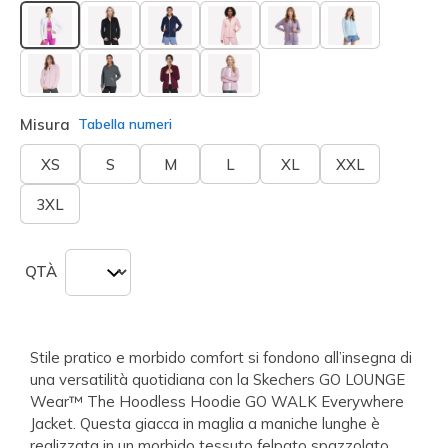
selezionato
Misura
Tabella numeri
XS
S
M
L
XL
XXL
3XL
QTÀ
Stile pratico e morbido comfort si fondono all’insegna di
una versatilità quotidiana con la Skechers GO LOUNGE
Wear™ The Hoodless Hoodie GO WALK Everywhere
Jacket. Questa giacca in maglia a maniche lunghe è
realizzata in un morbido tessuto felpato spazzolato