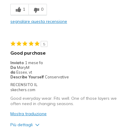
Comfortable
1
0
Stylish
segnalare questa recensione
Migliori Utilizzi:
Casual Wear
5
Travel
Good purchase
Width
Feels true to width
Inviato
1 mese fa
Da
MaryM
Sizing
Feels true to size
da
Essex, vt
View On Shoes
I'm Into Shoes
Describe Yourself
Conservative
RECENSITO IL
skechers.com
Good everyday wear. Fits well. One of those layers we
often need in changing seasons.
Mostra traduzione
Più dettagli