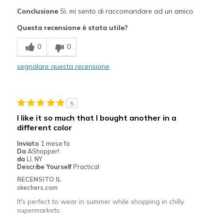
Pregi
Conclusione
Sì, mi sento di raccomandare ad un amico
Attractive Design
Questa recensione è stata utile?
Comfortable
0
0
Durable
segnalare questa recensione
Stylish
Migliori Utilizzi:
5
Casual Wear
I like it so much that I bought another in a
different color
Going Out
Inviato
1 mese fa
Width
Feels true to width
Da
AShopper!
da
LI, NY
Sizing
Feels true to size
Describe Yourself
Practical
RECENSITO IL
skechers.com
It's perfect to wear in summer while shopping in chilly
supermarkets.