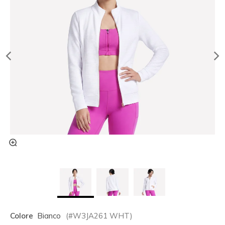
Colore
Bianco
(#
W3JA261
WHT
)