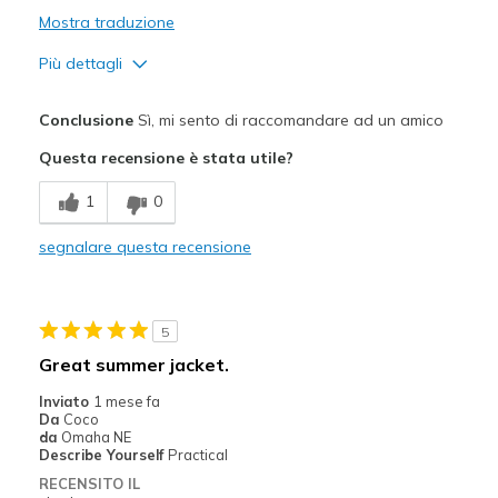
Mostra traduzione
Più dettagli
Pregi
Conclusione
Sì, mi sento di raccomandare ad un amico
Attractive Design
Questa recensione è stata utile?
Comfortable
1
0
Stylish
segnalare questa recensione
Migliori Utilizzi:
Casual Wear
5
Travel
Great summer jacket.
Sizing
Feels true to size
Inviato
1 mese fa
Da
Coco
da
Omaha NE
Describe Yourself
Practical
RECENSITO IL