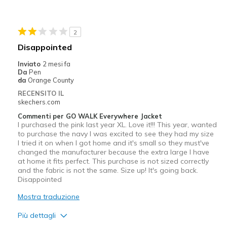
Stylish
Washes and dries perfectly
2
Migliori Utilizzi:
Disappointed
Casual Wear
Inviato
2 mesi fa
Da
Pen
Running Errands
da
Orange County
RECENSITO IL
Travel
skechers.com
Commenti per GO WALK Everywhere Jacket
Width
Feels true to width
I purchased the pink last year XL. Love it!!! This year, wanted
Sizing
Feels true to size
to purchase the navy I was excited to see they had my size
I tried it on when I got home and it's small so they must've
View On Shoes
I'm Into Shoes
changed the manufacturer because the extra large I have
at home it fits perfect. This purchase is not sized correctly
and the fabric is not the same. Size up! It's going back.
Disappointed
Mostra traduzione
Più dettagli