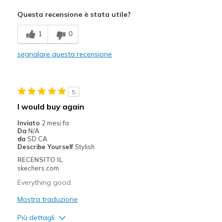
Sizing
Feels full size too small
Questa recensione è stata utile?
1
0
segnalare questa recensione
5
I would buy again
Inviato
2 mesi fa
Da
N/A
da
SD CA
Describe Yourself
Stylish
RECENSITO IL
skechers.com
Everything good
Mostra traduzione
Più dettagli