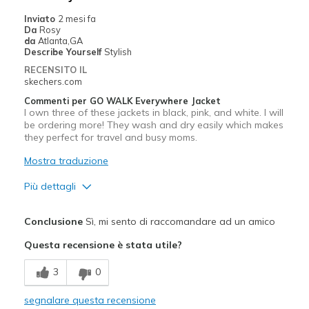
Inviato
2 mesi fa
Da
Rosy
da
Atlanta,GA
Describe Yourself
Stylish
RECENSITO IL
skechers.com
Commenti per GO WALK Everywhere Jacket
I own three of these jackets in black, pink, and white. I will
be ordering more! They wash and dry easily which makes
they perfect for travel and busy moms.
Mostra traduzione
Più dettagli
Pregi
Conclusione
Sì, mi sento di raccomandare ad un amico
Attractive Design
Questa recensione è stata utile?
Comfortable
3
0
Durable
segnalare questa recensione