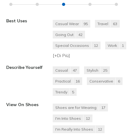
Best Uses
Casual Wear
95
Travel
63
Going Out
42
Special Occasions
12
Work
1
[+
Di Più
]
Describe Yourself
Casual
47
Stylish
25
Practical
16
Conservative
6
Trendy
5
View On Shoes
Shoes are for Wearing
17
I'm Into Shoes
12
I'm Really Into Shoes
12