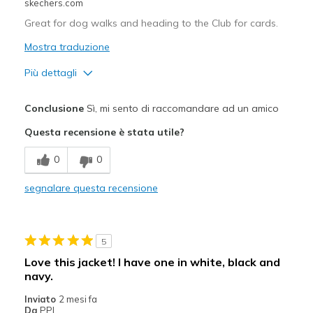
skechers.com
Great for dog walks and heading to the Club for cards.
Mostra traduzione
Più dettagli
Pregi
Conclusione
Sì, mi sento di raccomandare ad un amico
Attractive Design
Questa recensione è stata utile?
Comfortable
0
0
Stylish
segnalare questa recensione
Migliori Utilizzi:
Casual Wear
5
Going Out
Love this jacket! I have one in white, black and
navy.
Travel
Inviato
2 mesi fa
Sizing
Feels true to size
Da
PPL