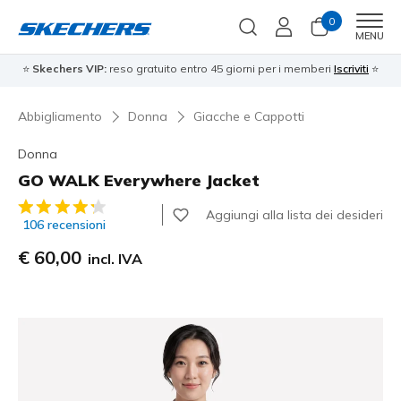
0
Men
MENU
⭐
Skechers VIP:
reso gratuito entro 45 giorni per i memberi
Iscriviti
⭐
Abbigliamento
Donna
Giacche e Cappotti
Donna
GO WALK Everywhere Jacket
Valutazione cliente 4,1 su 5
Aggiungi alla lista dei desideri
106 recensioni
€ 60,00
incl. IVA