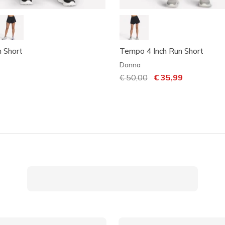
h Short
Tempo 4 Inch Run Short
Donna
Prezzo ridotto da
€ 50,00
per
€ 35,99