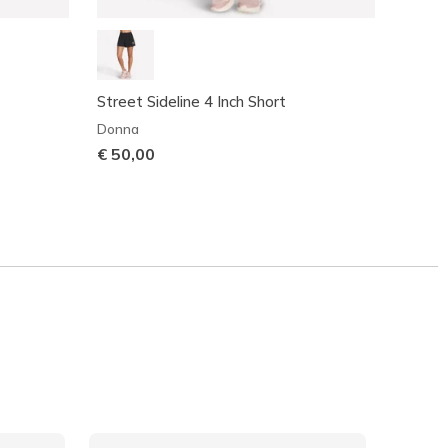
Street Sideline 4 Inch Short
Skeche
Inch S
Donna
Donna
€ 50,00
€ 31,