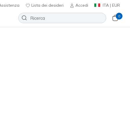
ssistenza
Lista dei desideri
Accedi
ITA | EUR
0
Cozy Fit Diamond 4 Inch Short
Aggiungi alla lista dei desideri
essuna recensione
nte 3,7 su 5
ncl. IVA
#
SH241
WHT
)