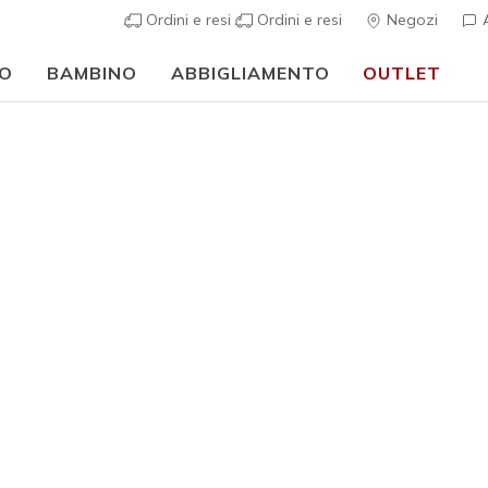
Ordini e resi
Ordini e resi
Negozi
A
O
BAMBINO
ABBIGLIAMENTO
OUTLET
🎒 Guida al rientro a scuola:
ACQUISTA ORA
Donna
GO WALK 
N
Valutazione clie
€ 40,00
i
Colore
Bianco
(