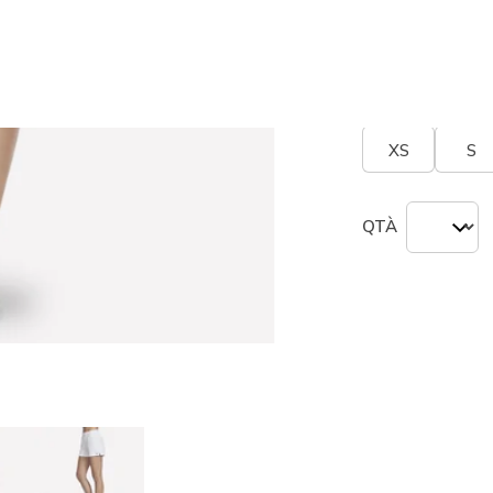
seleziona
Misura
Tabella n
XS
S
QTÀ