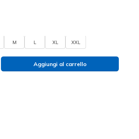
to
umeri
Non trovi il tuo numero?
M
L
XL
XXL
Aggiungi al carrello