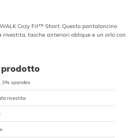
 GO WALK Cozy Fit™ Short. Questo pantaloncino
 rivestita, tasche anteriori oblique e un orlo con
 prodotto
to, 3% spandex
ata rivestita
e
cm