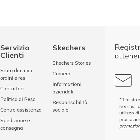
Registr
Servizio
Skechers
Clienti
ottene
Skechers Stories
Stato dei miei
Carriera
ordini e resi
Informazioni
Contattaci
aziendali
Politica di Reso
*Registran
Responsabilità
le e-mail 
Centro assistenza
sociale
utilizzo d
promozion
Spedizione e
promozion
consegna