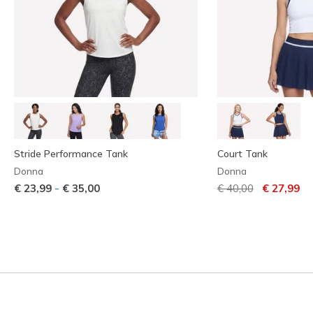
Stride Performance Tank
Court Tank
Donna
Donna
Prezzo ridotto da
per
-
€ 23,99
€ 35,00
€ 40,00
€ 27,99