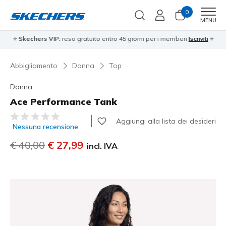
0
Men
MENU
⭐
Skechers VIP:
reso gratuito entro 45 giorni per i memberi
Iscriviti
⭐
Abbigliamento
Donna
Top
Donna
Ace Performance Tank
Valutazione cliente 5 su 5
Aggiungi alla lista dei desideri
Nessuna recensione
Prezzo ridotto da
€ 40,00
per
€ 27,99
incl. IVA