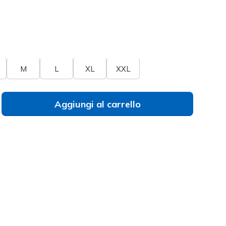
selezionato
umeri
Non trovi il tuo numero?
M
L
XL
XXL
Aggiungi al carrello