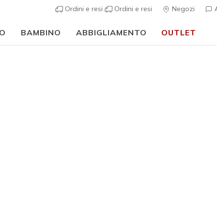
Ordini e resi
Ordini e resi
Negozi
A
O
BAMBINO
ABBIGLIAMENTO
OUTLET
🎒 Guida al rientro a scuola:
ACQUISTA ORA
Donna
Destinati
N
Valutazione clie
Prezzo ri
€ 35,00
p
Colore
Nero
(#