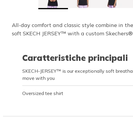
All-day comfort and classic style combine in th
soft SKECH JERSEY™ with a custom Skechers® g
Caratteristiche principali
SKECH-JERSEY™ is our exceptionally soft breathab
move with you
Oversized tee shirt