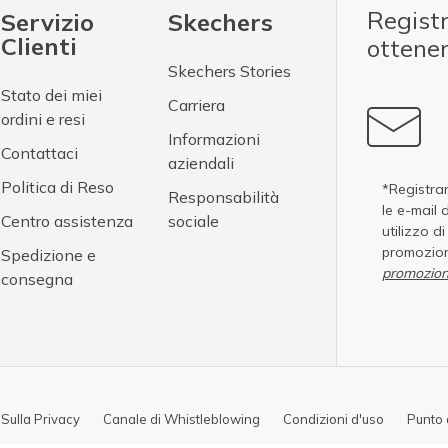
Registr
Servizio
Skechers
Clienti
ottene
Skechers Stories
Stato dei miei
Carriera
ordini e resi
Informazioni
Contattaci
aziendali
Politica di Reso
*Registran
Responsabilità
le e-mail 
Centro assistenza
sociale
utilizzo d
promozion
Spedizione e
promozion
consegna
 Sulla Privacy
Canale di Whistleblowing
Condizioni d'uso
Punto 