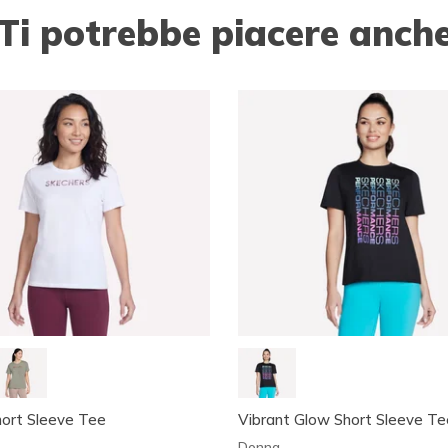
Ti potrebbe piacere anch
ort Sleeve Tee
Vibrant Glow Short Sleeve Te
Donna