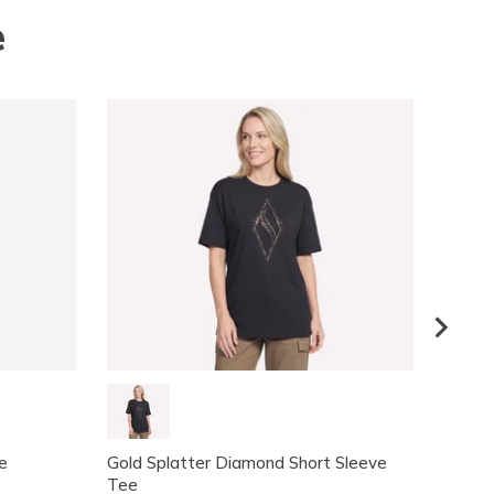
e
e
Gold Splatter Diamond Short Sleeve
Strid
Tee
Donna