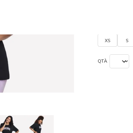
Misura
Tabella n
XS
S
QTÀ