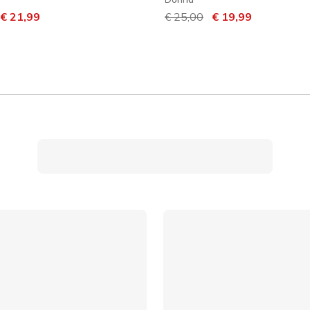
dotto da
er
€ 21,99
Prezzo ridotto da
€ 25,00
per
€ 19,99