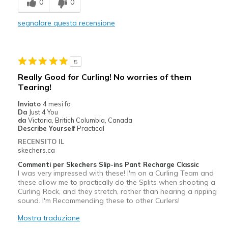
0
0
Casual Wear
segnalare questa recensione
Travel
Width
Feels true to width
5
Sizing
Feels true to size
Really Good for Curling! No worries of them
View On Shoes
I'm Really Into Shoes
Tearing!
Inviato
4 mesi fa
Da
Just 4 You
da
Victoria, Britich Columbia, Canada
Describe Yourself
Practical
RECENSITO IL
skechers.ca
Commenti per Skechers Slip-ins Pant Recharge Classic
I was very impressed with these! I'm on a Curling Team and
these allow me to practically do the Splits when shooting a
Curling Rock, and they stretch, rather than hearing a ripping
sound. I'm Recommending these to other Curlers!
Mostra traduzione