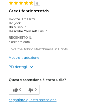
5
Width
Feels true to width
Great fabric stretch
Sizing
Feels true to size
Inviato
3 mesi fa
Da
Jack
da
Missouri
Describe Yourself
Casual
RECENSITO IL
skechers.com
Love the fabric stretchiness in Pants
Mostra traduzione
Più dettagli
Pregi
Questa recensione è stata utile?
Stretchiness in Fabric is nice
0
0
Migliori Utilizzi:
segnalare questa recensione
Casual Wear
Going Out