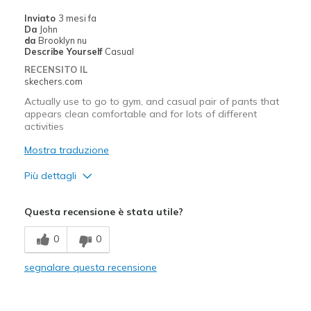
Going Out
Inviato
3 mesi fa
Da
John
Work
da
Brooklyn nu
Describe Yourself
Casual
Width
Feels true to width
RECENSITO IL
Sizing
Feels true to size
skechers.com
Actually use to go to gym, and casual pair of pants that
appears clean comfortable and for lots of different
activities
Mostra traduzione
Più dettagli
Pregi
Questa recensione è stata utile?
Comfortable
0
0
Stylish
segnalare questa recensione
Migliori Utilizzi:
Casual Wear