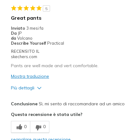
5
Sizing
Feels true to size
Great pants
Inviato
3 mesi fa
Da
JP
da
Volcano
Describe Yourself
Practical
RECENSITO IL
skechers.com
Pants are well made and vert comfortable.
Mostra traduzione
Più dettagli
Pregi
Conclusione
Sì, mi sento di raccomandare ad un amico
Attractive Design
Questa recensione è stata utile?
Breathe Well
0
0
Comfortable
segnalare questa recensione