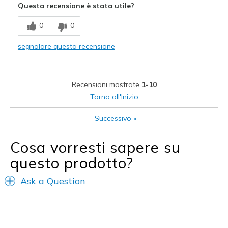
Questa recensione è stata utile?
Migliori Utilizzi:
0
0
Casual Wear
segnalare questa recensione
Width
Feels true to width
Sizing
Feels true to size
Recensioni mostrate
1-10
Torna all'Inizio
Successivo
»
Cosa vorresti sapere su
questo prodotto?
Ask a Question