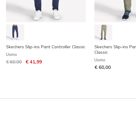
Skechers Slip-ins Pant Controller Classic
Skechers Slip-ins P
Classic
Uomo
Uomo
Prezzo ridotto da
per
€ 60,00
€ 41,99
€ 60,00