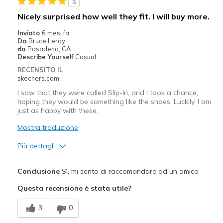
5
Nicely surprised how well they fit. I will buy more.
Inviato
6 mesi fa
Da
Bruce Leroy
da
Pasadena, CA
Describe Yourself
Casual
RECENSITO IL
skechers.com
I saw that they were called Slip-In, and I took a chance,
hoping they would be something like the shoes. Luckily, I am
just as happy with these.
Mostra traduzione
Più dettagli
Pregi
Conclusione
Sì, mi sento di raccomandare ad un amico
Comfortable
Questa recensione è stata utile?
Migliori Utilizzi:
3
0
Casual Wear