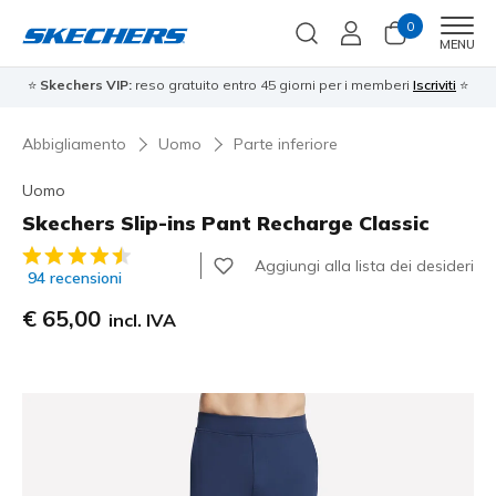
0
Men
MENU
⭐
Skechers VIP:
reso gratuito entro 45 giorni per i memberi
Iscriviti
⭐
Abbigliamento
Uomo
Parte inferiore
Uomo
Skechers Slip-ins Pant Recharge Classic
Valutazione cliente 5 su 5
Aggiungi alla lista dei desideri
94 recensioni
€ 65,00
incl. IVA