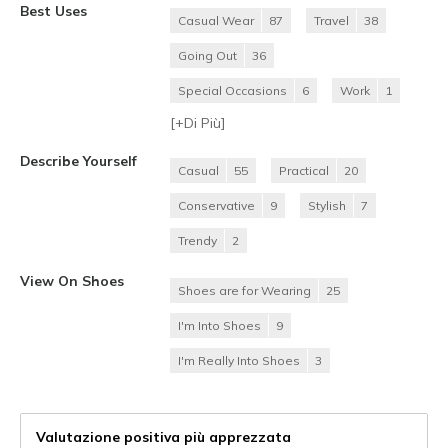
Best Uses
Casual Wear
87
Travel
38
Going Out
36
Special Occasions
6
Work
1
[+
Di Più
]
Describe Yourself
Casual
55
Practical
20
Conservative
9
Stylish
7
Trendy
2
View On Shoes
Shoes are for Wearing
25
I'm Into Shoes
9
I'm Really Into Shoes
3
Valutazione positiva più apprezzata