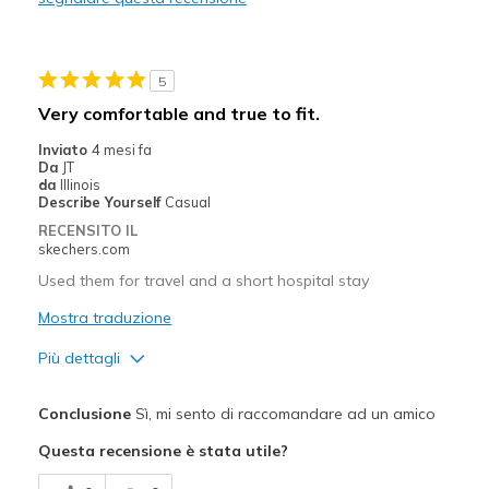
Migliori Utilizzi:
Casual Wear
5
Travel
Very comfortable and true to fit.
Width
Feels true to width
Inviato
4 mesi fa
Da
JT
Sizing
Feels true to size
da
Illinois
Describe Yourself
Casual
RECENSITO IL
skechers.com
Used them for travel and a short hospital stay
Mostra traduzione
Più dettagli
Pregi
Conclusione
Sì, mi sento di raccomandare ad un amico
Durable
Questa recensione è stata utile?
Migliori Utilizzi: