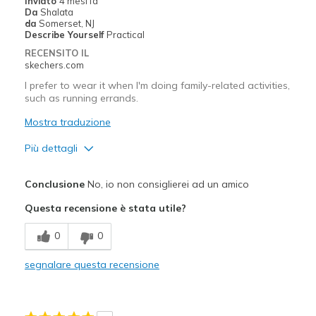
Inviato
4 mesi fa
Da
Shalata
da
Somerset, NJ
Describe Yourself
Practical
RECENSITO IL
skechers.com
I prefer to wear it when I'm doing family-related activities,
such as running errands.
Mostra traduzione
Più dettagli
Pregi
Conclusione
No, io non consiglierei ad un amico
Comfortable
Questa recensione è stata utile?
Migliori Utilizzi:
0
0
Casual Wear
segnalare questa recensione
Width
Feels true to width
Sizing
Feels true to size
View On Shoes
Shoes are for Wearing