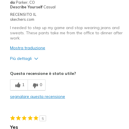
da
Parker, CO
Describe Yourself
Casual
RECENSITO IL
skechers.com
I needed to step up my game and stop wearing jeans and
sweats. These pants take me from the office to dinner after
work.
Mostra traduzione
Più dettagli
Pregi
Questa recensione è stata utile?
Attractive Design
1
0
Comfortable
segnalare questa recensione
Not baggy in the seat like a lot of XL pants are
Migliori Utilizzi:
5
Casual Wear
Yes