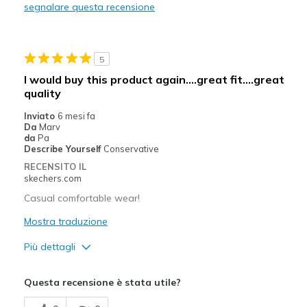
segnalare questa recensione
Width
Feels true to width
Sizing
Feels true to size
View On Shoes
I'm Into Shoes
5
I would buy this product again....great fit....great
quality
Inviato
6 mesi fa
Da
Marv
da
Pa
Describe Yourself
Conservative
RECENSITO IL
skechers.com
Casual comfortable wear!
Mostra traduzione
Più dettagli
Pregi
Questa recensione è stata utile?
Attractive Design