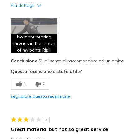
Più dettagli
Pregi
Attractive Design
No more hearing
Breathe Well
threads in the crotch
Comfortable
of my pants Rip!!!
Conclusione
Sì, mi sento di raccomandare ad un amico
Durable
Questa recensione è stata utile?
Stylish
1
0
Width
Feels true to width
Sizing
Feels true to size
segnalare questa recensione
3
Great material but not so great service