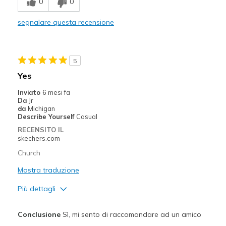
0
0
Migliori Utilizzi:
segnalare questa recensione
Casual Wear
Width
Feels true to width
Sizing
Feels true to size
5
Yes
Inviato
6 mesi fa
Da
Jr
da
Michigan
Describe Yourself
Casual
RECENSITO IL
skechers.com
Church
Mostra traduzione
Più dettagli
Pregi
Conclusione
Sì, mi sento di raccomandare ad un amico
Stylish