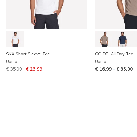
SKX Short Sleeve Tee
GO DRI All Day Tee
Uomo
Uomo
Prezzo ridotto da
per
-
€ 35,00
€ 23,99
€ 16,99
€ 35,00