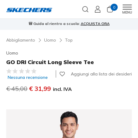
0
Men
MENU
⭐
Skechers VIP:
reso gratuito entro 45 giorni per i memberi
Iscriviti
⭐
Abbigliamento
Uomo
Top
Uomo
GO DRI Circuit Long Sleeve Tee
Valutazione cliente 3,6 su 5
Aggiungi alla lista dei desideri
Nessuna recensione
Prezzo ridotto da
€ 45,00
per
€ 31,99
incl. IVA