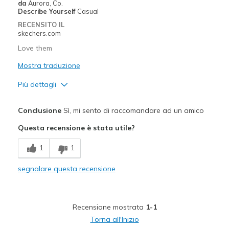
da
Aurora, Co.
Describe Yourself
Casual
RECENSITO IL
skechers.com
Love them
Mostra traduzione
Più dettagli
Pregi
Conclusione
Sì, mi sento di raccomandare ad un amico
Comfortable
Questa recensione è stata utile?
Migliori Utilizzi:
1
1
Casual Wear
segnalare questa recensione
Width
Feels true to width
Sizing
Feels true to size
View On Shoes
I'm Into Shoes
Recensione mostrata
1-1
Torna all'Inizio