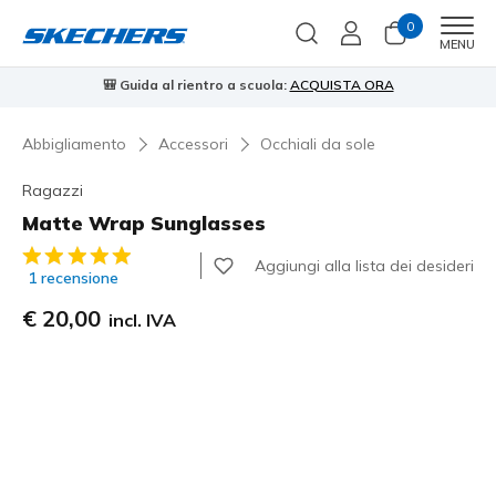
0
Men
MENU
🎒 Guida al rientro a scuola:
ACQUISTA ORA
⭐
Abbigliamento
Accessori
Occhiali da sole
Ragazzi
Matte Wrap Sunglasses
Valutazione cliente 5 su 5
Aggiungi alla lista dei desideri
1 recensione
€ 20,00
incl. IVA