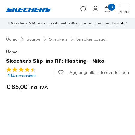
0
Men
MENU
⭐
Skechers VIP:
reso gratuito entro 45 giorni per i memberi
Iscriviti
⭐
Uomo
Scarpe
Sneakers
Sneaker casual
Uomo
Skechers Slip-ins RF: Hasting - Niko
Valutazione cliente 5 su 5
Aggiungi alla lista dei desideri
114 recensioni
€ 85,00
incl. IVA