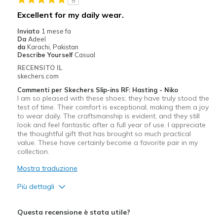
5
Width
Feels true to width
Excellent for my daily wear.
Sizing
Feels true to size
Inviato
1 mese fa
View On Shoes
Shoes are for Wearing
Da
Adeel
da
Karachi, Pakistan
Describe Yourself
Casual
RECENSITO IL
skechers.com
Commenti per Skechers Slip-ins RF: Hasting - Niko
I am so pleased with these shoes; they have truly stood the
test of time. Their comfort is exceptional, making them a joy
to wear daily. The craftsmanship is evident, and they still
look and feel fantastic after a full year of use. I appreciate
the thoughtful gift that has brought so much practical
value. These have certainly become a favorite pair in my
collection.
Mostra traduzione
Più dettagli
Pregi
Questa recensione è stata utile?
Attractive Design