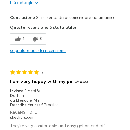
Più dettagli
Pregi
Conclusione
Sì, mi sento di raccomandare ad un amico
Attractive Design
Questa recensione è stata utile?
Breathe Well
1
0
Comfortable
segnalare questa recensione
Stylish
Difetti
5
Need Break In
I am very happy with my purchase
Migliori Utilizzi:
Inviato
3 mesi fa
Da
Tom
Casual Wear
da
Ellendale, Mn
Describe Yourself
Practical
Going Out
RECENSITO IL
skechers.com
Width
Feels true to width
They're very comfortable and easy get on and off
Sizing
Feels half size too small