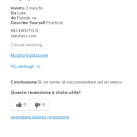
View On Shoes
Shoes are for Wearing
Inviato
3 mesi fa
Da
Luke
da
Pulaski, va
Describe Yourself
Practical
RECENSITO IL
skechers.com
Casual wearing
Mostra traduzione
Più dettagli
Pregi
Conclusione
Sì, mi sento di raccomandare ad un amico
Attractive Design
Questa recensione è stata utile?
Comfortable
0
0
Stylish
segnalare questa recensione
Difetti
Need Break In