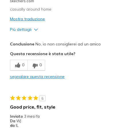
Sizing
Feels true to size
skechers.com
View On Shoes
I'm Into Shoes
casually around home
Mostra traduzione
Più dettagli
Pregi
Conclusione
No, io non consiglierei ad un amico
Comfortable
Questa recensione è stata utile?
Difetti
0
0
not good for long walks-feet not well supported
segnalare questa recensione
Migliori Utilizzi:
Casual Wear
5
Sizing
Feels half size too big
Good price, fit, style
View On Shoes
Shoes are for Wearing
Inviato
3 mesi fa
Da
WJ
da
IL