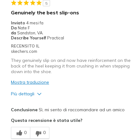
5
Migliori Utilizzi:
Genuinely the best slip-ons
Casual Wear
Inviato
4 mesi fa
Da
Nate F
Going Out
da
Sandston, VA.
Describe Yourself
Practical
Travel
RECENSITO IL
skechers.com
Width
Feels true to width
They genuinely slip on and now have reinforcement on the
Sizing
Feels true to size
back of the heel keeping it from crushing in when stepping
View On Shoes
Shoes are for Wearing
down into the shoe.
Mostra traduzione
Più dettagli
Pregi
Conclusione
Sì, mi sento di raccomandare ad un amico
Comfortable
Questa recensione è stata utile?
Migliori Utilizzi:
0
0
Casual Wear