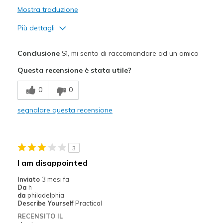
View On Shoes
Mostra traduzione
Shoes are for Wearing
Più dettagli
Pregi
Conclusione
Sì, mi sento di raccomandare ad un amico
Attractive Design
Questa recensione è stata utile?
Breathe Well
0
0
Comfortable
segnalare questa recensione
Difetti
I haven't found any cons yet
3
Migliori Utilizzi:
I am disappointed
Casual Wear
Inviato
3 mesi fa
Da
h
Travel
da
philadelphia
Describe Yourself
Practical
Width
Feels true to width
RECENSITO IL