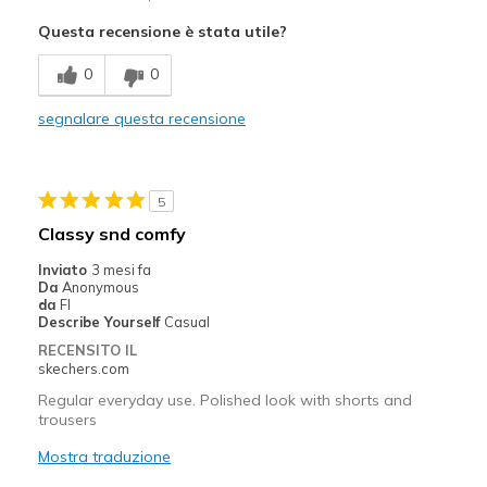
Comfortable
Questa recensione è stata utile?
Migliori Utilizzi:
0
0
Casual Wear
segnalare questa recensione
Sizing
Feels true to size
View On Shoes
Shoes are for Wearing
5
Classy snd comfy
Inviato
3 mesi fa
Da
Anonymous
da
Fl
Describe Yourself
Casual
RECENSITO IL
skechers.com
Regular everyday use. Polished look with shorts and
trousers
Mostra traduzione