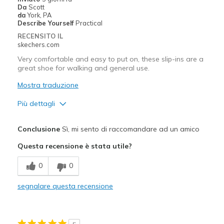
Da
Scott
da
York, PA
Describe Yourself
Practical
RECENSITO IL
skechers.com
Very comfortable and easy to put on, these slip-ins are a
great shoe for walking and general use.
Mostra traduzione
Più dettagli
Pregi
Conclusione
Sì, mi sento di raccomandare ad un amico
Comfortable
Questa recensione è stata utile?
Stylish
0
0
Migliori Utilizzi:
segnalare questa recensione
Casual Wear
Going Out