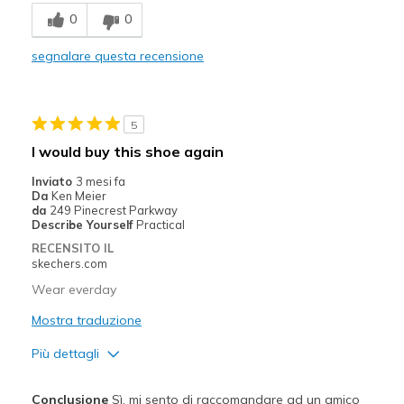
0
0
Breathe Well
segnalare questa recensione
Comfortable
Stylish
5
Migliori Utilizzi:
I would buy this shoe again
Casual Wear
Inviato
3 mesi fa
Da
Ken Meier
Width
Feels true to width
da
249 Pinecrest Parkway
Describe Yourself
Practical
Sizing
Feels true to size
RECENSITO IL
skechers.com
Wear everday
Mostra traduzione
Più dettagli
Pregi
Conclusione
Sì, mi sento di raccomandare ad un amico