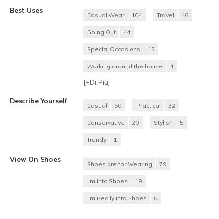
Best Uses
Casual Wear
104
Travel
46
Going Out
44
Special Occasions
15
Working around the house
1
[+
Di Più
]
Describe Yourself
Casual
50
Practical
32
Conservative
20
Stylish
5
Trendy
1
View On Shoes
Shoes are for Wearing
79
I'm Into Shoes
19
I'm Really Into Shoes
6