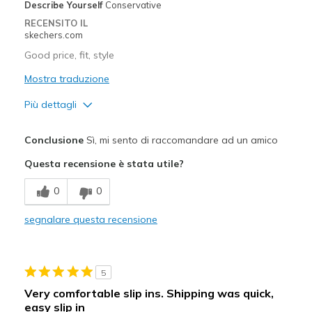
Describe Yourself
Conservative
RECENSITO IL
skechers.com
Good price, fit, style
Mostra traduzione
Più dettagli
Pregi
Conclusione
Sì, mi sento di raccomandare ad un amico
Attractive Design
Questa recensione è stata utile?
Comfortable
0
0
Stylish
segnalare questa recensione
Migliori Utilizzi:
Casual Wear
5
Width
Feels true to width
Very comfortable slip ins. Shipping was quick,
Sizing
Feels true to size
easy slip in