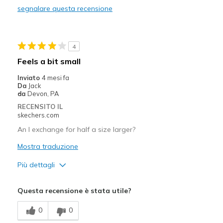
segnalare questa recensione
Going Out
Travel
4
Width
Feels true to width
Feels a bit small
Sizing
Feels true to size
Inviato
4 mesi fa
View On Shoes
Shoes are for Wearing
Da
Jack
da
Devon, PA
RECENSITO IL
skechers.com
An I exchange for half a size larger?
Mostra traduzione
Più dettagli
Width
Feels true to width
Questa recensione è stata utile?
Sizing
Feels half size too small
0
0