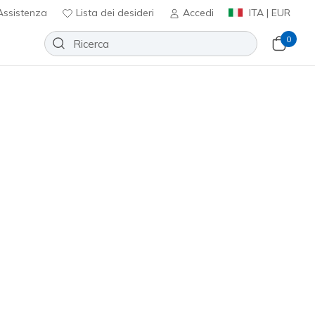
ssistenza
Lista dei desideri
Accedi
ITA | EUR
0
 Glide-Step Lights
Aggiungi alla lista dei desideri
essuna recensione
nte 4 su 5
ncl. IVA
303730C
BLK
)