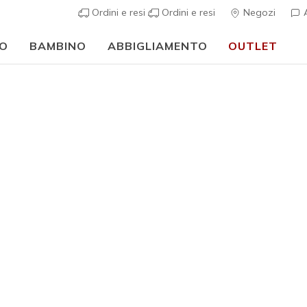
Ordini e resi
Ordini e resi
Negozi
A
O
BAMBINO
ABBIGLIAMENTO
OUTLET
🎒 Guida al rientro a scuola:
ACQUISTA ORA
Ragazze
S-Lights:
N
Valutazione clie
€ 50,00
i
Colore
Nero
(#