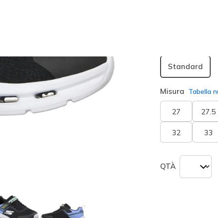
seleziona
Larghezza
Standard
Misura
Tabella n
27
27.5
32
33
QTÀ