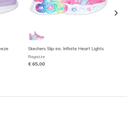
reeze
Skechers Slip-ins: Infinite Heart Lights
S-Ligh
Beam
Ragazze
Ragaz
€ 65,00
Prezzo
€ 40,