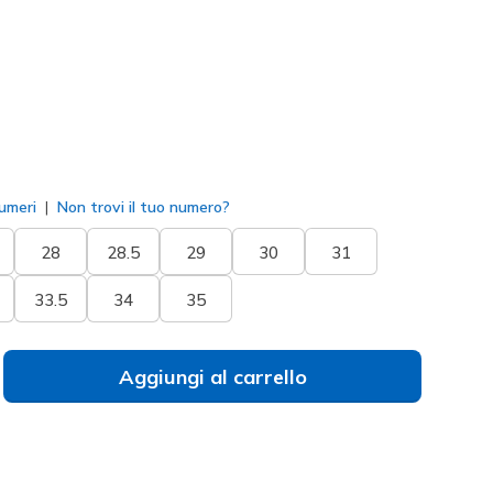
to
umeri
Non trovi il tuo numero?
28
28.5
29
30
31
33.5
34
35
Aggiungi al carrello