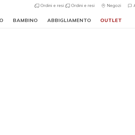
Ordini e resi
Ordini e resi
Negozi
A
O
BAMBINO
ABBIGLIAMENTO
OUTLET
🎒 Guida al rientro a scuola:
ACQUISTA ORA
Ragazze
Skechers 
1
Valutazione clie
€ 45,00
i
Colore
Rosa Chi