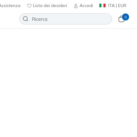
ssistenza
Lista dei desideri
Accedi
ITA | EUR
0
Slip-ins: Bounder Pro
Aggiungi alla lista dei desideri
1 recensioni
nte 5 su 5
ncl. IVA
aro
(#
303690L
LTPK
)