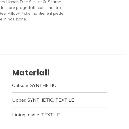
rs Hands Free Slip-ins®. Scarpe
indossare progettate con il nostro
Heel Pillow™ che mantiene il piede
 in posizione.
Materiali
Outsole: SYNTHETIC
Upper: SYNTHETIC, TEXTILE
Lining insole: TEXTILE