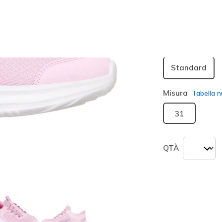
seleziona
Larghezza
Standard
Misura
Tabella n
31
QTÀ