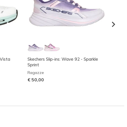
 Vista
Skechers Slip-ins: Wave 92 - Sparkle
Skecher
Sprint
Bunge
Ragazze
Ragaz
€ 50,00
€ 60,